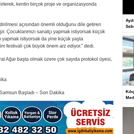
lirterek, kentin birçok proje ve organizasyonda
Ayd
ndirilmesi açısından önemli olduğunu dile getiren
Seb
tişir. Çocuklarımızı sanatçı yapmak istiyorsak küçük
nı yapmak istiyorsak da yine küçük yaşta
lim festivali çok büyük önem arz ediyor.” dedi.
urat Ağar başta olmak üzere çok sayıda protokol üyesi,
kika
Kılı
t Samsun Başladı – Son Dakika
Merk