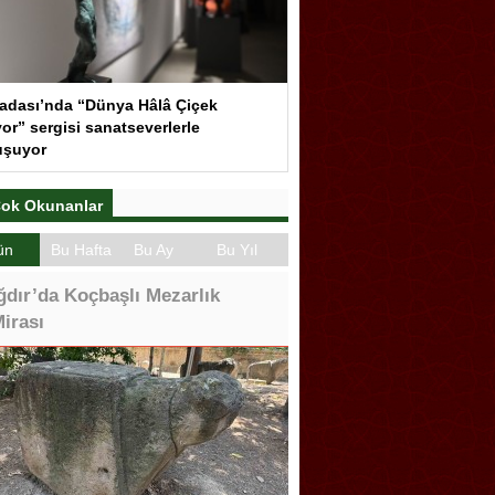
adası’nda “Dünya Hâlâ Çiçek
or” sergisi sanatseverlerle
uşuyor
ok Okunanlar
ün
Bu Hafta
Bu Ay
Bu Yıl
ğdır’da Koçbaşlı Mezarlık
irası