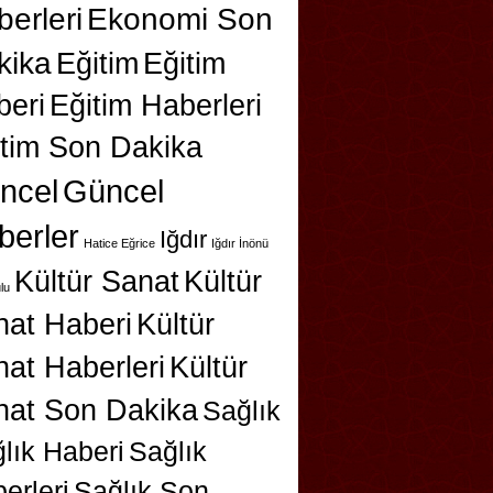
erleri
Ekonomi Son
kika
Eğitim
Eğitim
beri
Eğitim Haberleri
itim Son Dakika
ncel
Güncel
berler
Iğdır
Hatice Eğrice
Iğdır İnönü
Kültür Sanat
Kültür
lu
nat Haberi
Kültür
at Haberleri
Kültür
nat Son Dakika
Sağlık
lık Haberi
Sağlık
erleri
Sağlık Son