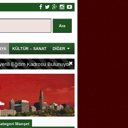
NYA
KÜLTÜR – SANAT
DİĞER
erili Eğitim Kadrosu Bulunuyor
ategori Manşet