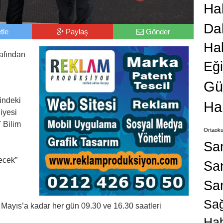
Hab
Da
tle
Paylaş
Gönder
Ha
afından
Eğ
Gü
indeki
Ha
iyesi
 Bilim
Ortaoku
Sa
ecek”
San
Sa
Sağ
 Mayıs’a kadar her gün 09.30 ve 16.30 saatleri
Hab