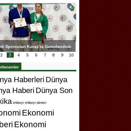
hli Sporcuları Kuraş’ta Gururlandırdı
Torreira gözyaşlarıyla ved
çok özleyeceğim
2
3
4
5
6
7
8
9
10
etlenenler
ya Haberleri
Dünya
nya Haberi
Dünya Son
kika
ehlibeyt
ehlibeyt alimleri
onomi
Ekonomi
beri
Ekonomi