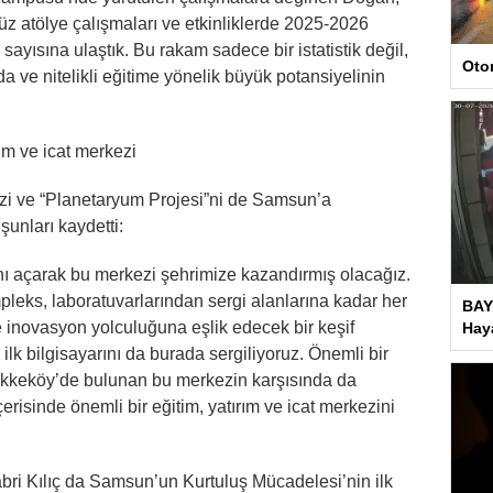
 atölye çalışmaları ve etkinliklerde 2025-2026
sayısına ulaştık. Bu rakam sadece bir istatistik değil,
Oto
 ve nitelikli eğitime yönelik büyük potansiyelinin
ım ve icat merkezi
zi ve “Planetaryum Projesi”ni de Samsun’a
unları kaydetti:
nı açarak bu merkezi şehrimize kazandırmış olacağız.
leks, laboratuvarlarından sergi alanlarına kadar her
BAY
e inovasyon yolculuğuna eşlik edecek bir keşif
Haya
ilk bilgisayarını da burada sergiliyoruz. Önemli bir
ekkeköy’de bulunan bu merkezin karşısında da
erisinde önemli bir eğitim, yatırım ve icat merkezini
i Kılıç da Samsun’un Kurtuluş Mücadelesi’nin ilk