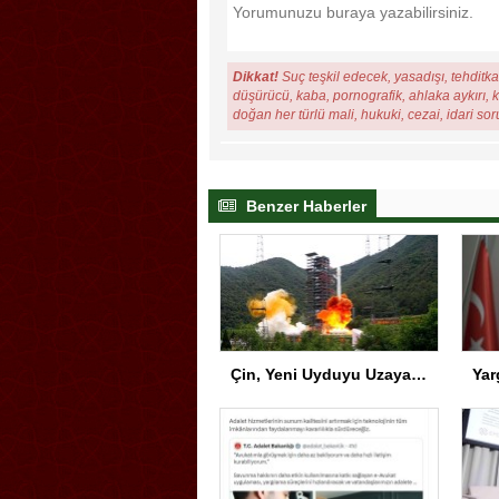
Dikkat!
Suç teşkil edecek, yasadışı, tehditkar
düşürücü, kaba, pornografik, ahlaka aykırı, ki
doğan her türlü mali, hukuki, cezai, idari so
Benzer Haberler
Çin, Yeni Uyduyu Uzaya Gönderdi