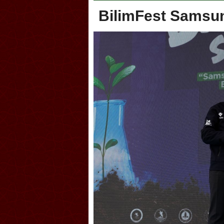
BilimFest Samsun
oca, Geleneksel Türk Okçuluğu
Askerlik şakası Dünya Kup
yonası’na ev sahipliği yapıyor
karıştırdı! Güney Kore’den 