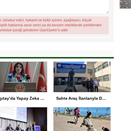
, rahatsız edici, hakaret ve küfür içeren, aşağılayıcı, küçük
şilik haklarına zarar verici ya da benzeri niteliklerde içeriklerden
rumluluk içeriği gönderen Üye/Üyeler’e aittir.
Yargıtay’da Yapay Zeka Sempozyumu Düzenlendi
Sahte Araç İlanlarıyla Dolandırıcılık: 11 Gözaltı