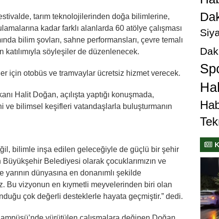
Dak
tivalde, tarım teknolojilerinden doğa bilimlerine,
lamalarına kadar farklı alanlarda 60 atölye çalışması
Siya
ında bilim şovları, sahne performansları, çevre temalı
Dak
in katılımıyla söyleşiler de düzenlenecek.
Sp
ler için otobüs ve tramvaylar ücretsiz hizmet verecek.
Hab
nı Halit Doğan, açılışta yaptığı konuşmada,
Hab
i ve bilimsel keşifleri vatandaşlarla buluşturmanın
Tek
K
l, bilimle inşa edilen geleceğiyle de güçlü bir şehir
Büyükşehir Belediyesi olarak çocuklarımızın ve
 yarının dünyasına en donanımlı şekilde
z. Bu vizyonun en kıymetli meyvelerinden biri olan
uğu çok değerli desteklerle hayata geçmiştir.” dedi.
ampüsü’nde yürütülen çalışmalara değinen Doğan,