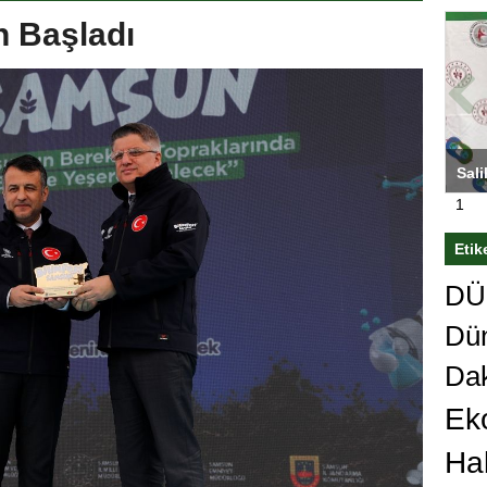
 Başladı
ası’nı
Antrenörlüğe ”Hayır” diyen Mertens,
Sali
sert karar
Galatasaray’dan bakın ne istedi
1
Etik
DÜn
Dü
Da
Ek
Ha