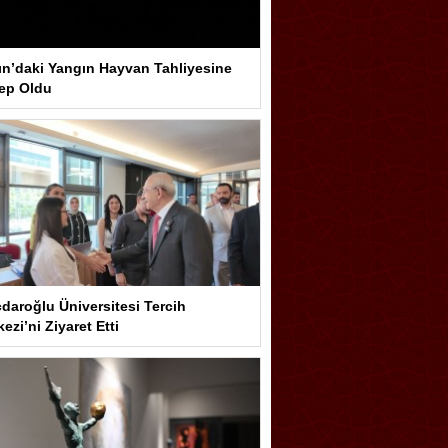
ın’daki Yangın Hayvan Tahliyesine
ep Oldu
çdaroğlu Üniversitesi Tercih
ezi’ni Ziyaret Etti