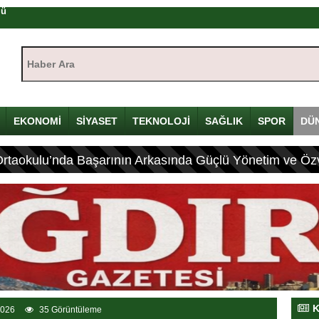
yı
çin Davulunu Kırdı
Haber Ara:
eleneksel Mirası
EKONOMİ
SİYASET
TEKNOLOJİ
SAĞLIK
SPOR
DÜ
lyon Lira!
olandırıcılık
Ortaokulu’nda Başarının Arkasında Güçlü Yönetim ve Özv
rası
K
2026
35 Görüntüleme