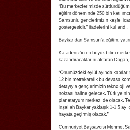
“Bu merkezlerimizde sürdürdüğümüz
eğitim döneminde 250 bin katılımcı 
Samsunlu gençlerimizin keşfe, icada
göstergesidir.” ifadelerini kullandı.
Baykar’dan Samsun’a eğitim, yatır
Karadeniz’in en büyük bilim merke
kazandıracaklarını aktaran Doğan, ş
“Önümüzdeki eylül ayında kapıları
12 bin metrekarelik bu devasa komp
detayıyla gençlerimizin teknoloji v
noktası haline gelecek. Türkiye’nin 
planetaryum merkezi de olacak. T
inşallah Baykar yaklaşık 1-1,5 ay iç
hayata geçirmiş olacak.”
Cumhuriyet Başsavcısı Mehmet Sabr