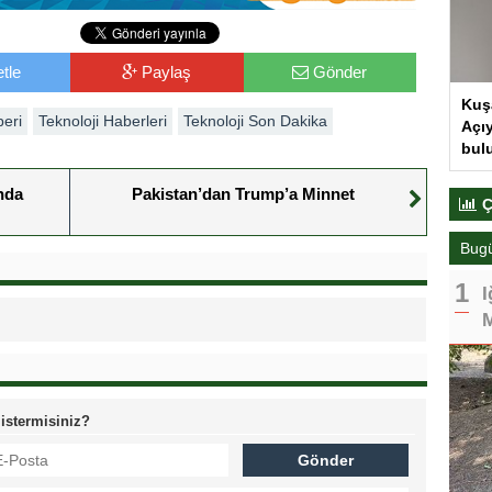
tle
Paylaş
Gönder
Kuş
beri
Teknoloji Haberleri
Teknoloji Son Dakika
Açıy
bul
nda
Pakistan’dan Trump’a Minnet
Ç
Bug
I
M
 istermisiniz?