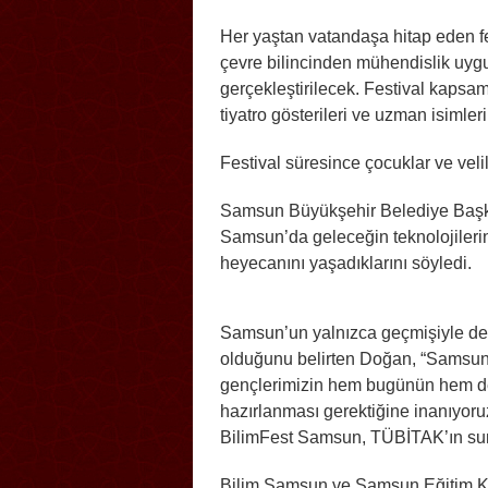
Her yaştan vatandaşa hitap eden fes
çevre bilincinden mühendislik uygu
gerçekleştirilecek. Festival kapsam
tiyatro gösterileri ve uzman isimler
Festival süresince çocuklar ve veli
Samsun Büyükşehir Belediye Başka
Samsun’da geleceğin teknolojilerin
heyecanını yaşadıklarını söyledi.
Samsun’un yalnızca geçmişiyle deği
olduğunu belirten Doğan, “Samsun 
gençlerimizin hem bugünün hem de
hazırlanması gerektiğine inanıyoru
BilimFest Samsun, TÜBİTAK’ın sund
Bilim Samsun ve Samsun Eğitim K