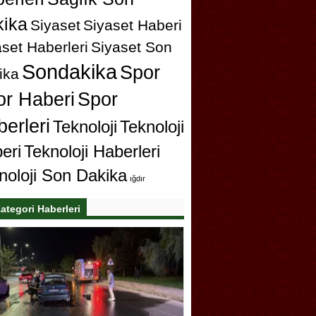
ika
Siyaset
Siyaset Haberi
set Haberleri
Siyaset Son
Sondakika
Spor
ika
or Haberi
Spor
erleri
Teknoloji
Teknoloji
eri
Teknoloji Haberleri
noloji Son Dakika
ığdır
ategori Haberleri