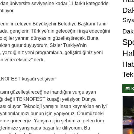
an üniversite seviyesine kadar 11 farklı kategoride
Dak
tılıyor.
Siya
lerini inceleyen Büyükşehir Belediye Başkanı Tahir
Dak
da, gençlerin Türkiye’nin geleceğini inşa edeceğini
knolojiler yarının dünyasını güzelleştirecek. Buna
Sp
ekten gurur duyuyorum. Sizler Türkiye’nin
Hab
, yazdığınız yeni programlarla, geliştirdiğiniz yeni
n vereceksiniz” dedi.
Hab
Tek
KNOFEST kuşağı yetişiyor”
K
yasını güzelleştireceğine inandığını vurgulayan
ğı değil TEKNOFEST kuşağı yetişiyor. Dünya
ası oluyor. Teknoloji yarışını insan kaynakları en iyi
yatırımlarımızı bunun için yapıyoruz. Önümüzdeki
rlerde göreceğiz. Yarışma için şehrimize gelen tüm
çlerimize yarışmada başarılar diliyorum. Bu