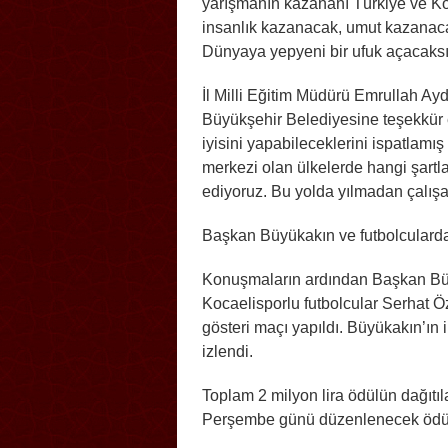
yarışmanın kazananı Türkiye ve K
insanlık kazanacak, umut kazanaca
Dünyaya yepyeni bir ufuk açacaksı
İl Milli Eğitim Müdürü Emrullah Ay
Büyükşehir Belediyesine teşekkür 
iyisini yapabileceklerini ispatlamı
merkezi olan ülkelerde hangi şartl
ediyoruz. Bu yolda yılmadan çalışa
Başkan Büyükakın ve futbolcularda
Konuşmaların ardından Başkan Büyük
Kocaelisporlu futbolcular Serhat 
gösteri maçı yapıldı. Büyükakın’ın ik
izlendi.
Toplam 2 milyon lira ödülün dağıtı
Perşembe günü düzenlenecek ödül