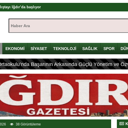
mü
yı
Haber Ara:
çin Davulunu Kırdı
EKONOMİ
SİYASET
TEKNOLOJİ
SAĞLIK
SPOR
DÜ
eleneksel Mirası
lyon Lira!
Ortaokulu’nda Başarının Arkasında Güçlü Yönetim ve Özv
olandırıcılık
rası
K
2026
38 Görüntüleme