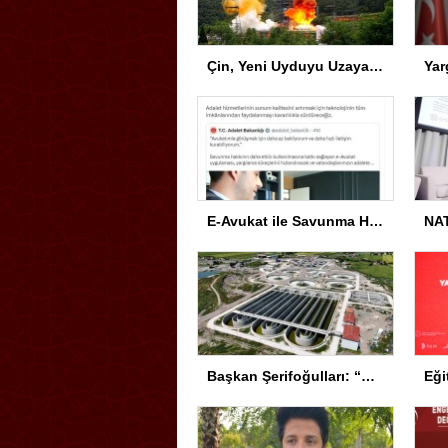
Çin, Yeni Uyduyu Uzaya Gönderdi
E-Avukat ile Savunma Hakkı Gelişiyor
Başkan Şerifoğulları: “Kıymetli projeleri yatırıma dönüştürdük”