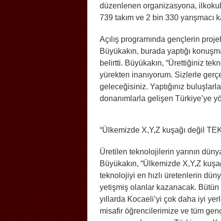
düzenlenen organizasyona, ilkokuld
739 takım ve 2 bin 330 yarışmacı ka
Açılış programında gençlerin proje
Büyükakın, burada yaptığı konuşma
belirtti. Büyükakın, “Ürettiğiniz te
yürekten inanıyorum. Sizlerle gerç
geleceğisiniz. Yaptığınız buluşlarla
donanımlarla gelişen Türkiye’ye yö
“Ülkemizde X,Y,Z kuşağı değil TE
Üretilen teknolojilerin yarının dün
Büyükakın, “Ülkemizde X,Y,Z kuşa
teknolojiyi en hızlı üretenlerin düny
yetişmiş olanlar kazanacak. Bütün 
yıllarda Kocaeli’yi çok daha iyi ye
misafir öğrencilerimize ve tüm gen