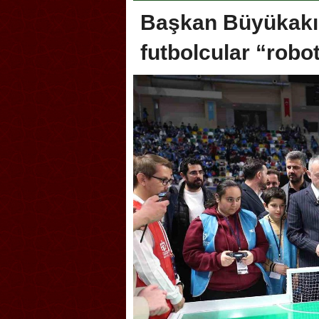
Başkan Büyükakın
futbolcular “robo
Akçakoca, Geleneksel Tür
Şampiyonası’na ev sahipliğ