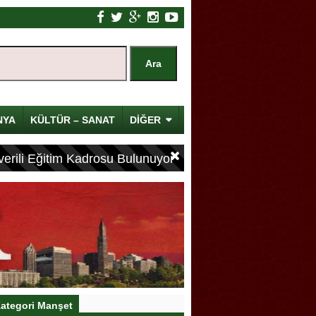
NYA
KÜLTÜR – SANAT
DİĞER
erili Eğitim Kadrosu Bulunuyor
ategori Manşet