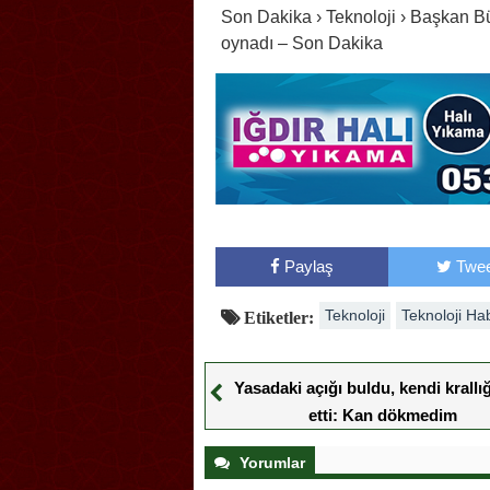
Son Dakika › Teknoloji › Başkan Bü
oynadı – Son Dakika
Paylaş
Twee
Teknoloji
Teknoloji Ha
Etiketler:
Yasadaki açığı buldu, kendi krallığ
etti: Kan dökmedim
Yorumlar