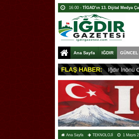
13:40 -
Ağrı Dağı’nda Bahar İzdüşü
10:40 -
Iğdır’da Dijital Medya Çalışta
13:40 -
Davulcu, Paraları Toplamak İ
15:40 -
Akyumak’ta Traktörde Yangın
15:00 -
Iğdır’da Traktör Yangını
Ana Sayfa
IĞDIR
GÜNCEL
09:40 -
Karabatak Kolyesi: Iğdır’ın G
16:00 -
Iğdır’da Dolandırıcılık: 1.8 Mi
FLAŞ HABER:
Iğdır İnönü 
09:40 -
Iğdır’da Kamuda İş Vaadiyle D
10:00 -
Iğdır’da Koçbaşlı Mezarlık Mi
Ana Sayfa
TEKNOLOJİ
1 Mayıs 