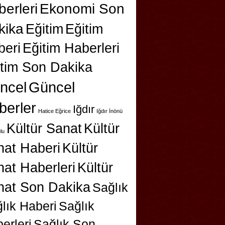
erleri
Ekonomi Son
kika
Eğitim
Eğitim
beri
Eğitim Haberleri
itim Son Dakika
ncel
Güncel
berler
Iğdır
Hatice Eğrice
Iğdır İnönü
Kültür Sanat
Kültür
lu
nat Haberi
Kültür
at Haberleri
Kültür
nat Son Dakika
Sağlık
lık Haberi
Sağlık
erleri
Sağlık Son