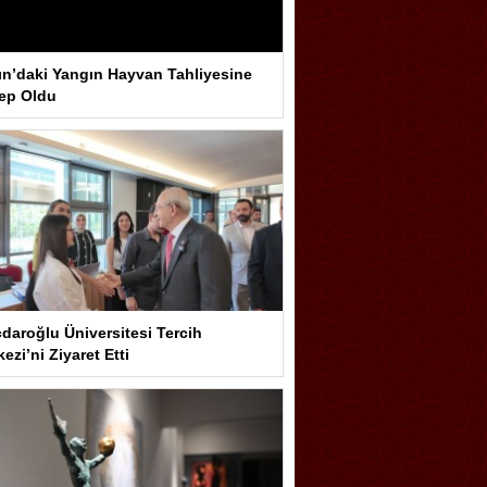
ın’daki Yangın Hayvan Tahliyesine
ep Oldu
çdaroğlu Üniversitesi Tercih
ezi’ni Ziyaret Etti