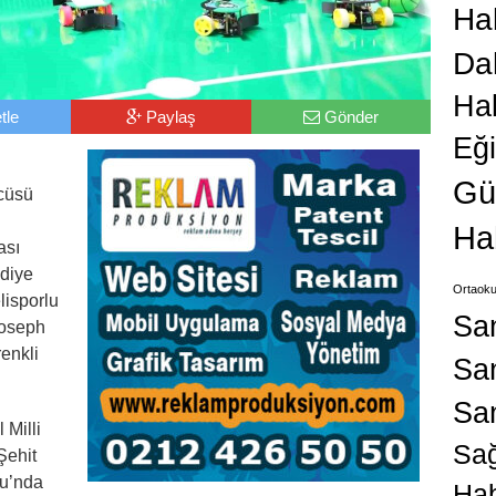
Hab
Da
Ha
tle
Paylaş
Gönder
Eğ
Gü
ncüsü
Ha
ası
ediye
Ortaoku
lisporlu
Sa
Joseph
renkli
San
Sa
 Milli
Sağ
Şehit
nu’nda
Hab