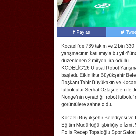
Paylaş
Twee
Kocaeli’de 739 takım ve 2 bin 330
yarışmacının katılımıyla bu yıl 4’ü
düzenlenen 2 milyon lira ödüllü
KODELİG’26 Ulusal Robot Yarışm
başladı. Etkinlikte Büyükşehir Bel
Başkanı Tahir Büyükakın ve Kocae
futbolcular Serhat Öztaşdelen ile 
Nonge’nin oynadığı ‘robot futbolu’ 
görüntülere sahne oldu.
Kocaeli Büyükşehir Belediyesi ve İl
Eğitim Müdürlüğü işbirliğiyle İzmit 
Polis Recep Topaloğlu Spor Salo