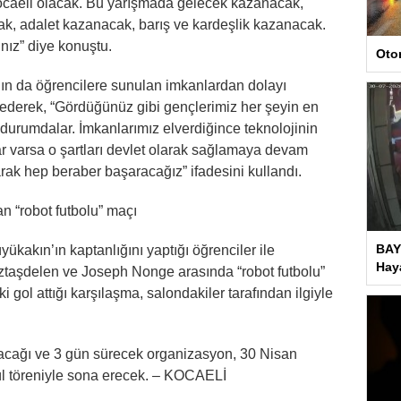
ocaeli olacak. Bu yarışmada gelecek kazanacak,
k, adalet kazanacak, barış ve kardeşlik kazanacak.
nız” diye konuştu.
Oto
dın da öğrencilere sunulan imkanlardan dolayı
ederek, “Gördüğünüz gibi gençlerimiz her şeyin en
ş durumdalar. İmkanlarımız elverdiğince teknolojinin
ar varsa o şartları devlet olarak sağlamaya devam
rak hep beraber başaracağız” ifadesini kullandı.
n “robot futbolu” maçı
BAY
akın’ın kaptanlığını yaptığı öğrenciler ile
Haya
Öztaşdelen ve Joseph Nonge arasında “robot futbolu”
i gol attığı karşılaşma, salondakiler tarafından ilgiyle
lacağı ve 3 gün sürecek organizasyon, 30 Nisan
 töreniyle sona erecek. – KOCAELİ