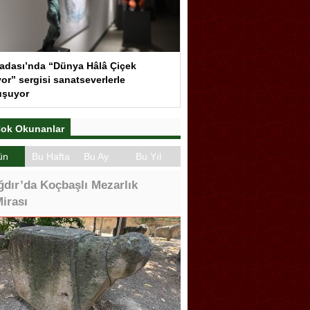
adası’nda “Dünya Hâlâ Çiçek
or” sergisi sanatseverlerle
uşuyor
ok Okunanlar
ün
Bu Hafta
Bu Ay
Bu Yıl
ğdır’da Koçbaşlı Mezarlık
irası