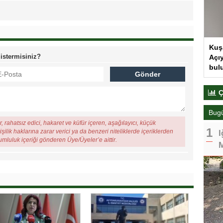
Kuş
 istermisiniz?
Açıy
bul
Ç
Bug
, rahatsız edici, hakaret ve küfür içeren, aşağılayıcı, küçük
şilik haklarına zarar verici ya da benzeri niteliklerde içeriklerden
I
rumluluk içeriği gönderen Üye/Üyeler’e aittir.
M