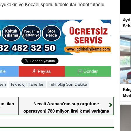
yükakın ve Kocaelisporlu futbolcular ‘robot futbolu’
Ayd
Seb
tle
Paylaş
Gönder
beri
Teknoloji Haberleri
Teknoloji Son Dakika
Kılı
Merk
ını ilan
Necati Arabacı’nın suç örgütüne
operasyon! 780 milyon liralık mal varlığına
el konuldu