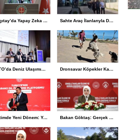
Yargıtay’da Yapay Zeka Sempozyumu Düzenlendi
Sahte Araç İlanlarıyla Dolandırıcılık: 11 Gözaltı
NATO’da Deniz Ulaşımında Siber Güvenlik Vurgusu
Dronsavar Köpekler Kapısuyu’nda
Eğitimde Yeni Dönem: Yapay Zeka ve Türkçe Vurgusu
Bakan Göktaş: Gerçek kalkınma engelli bireyleri kapsamalı