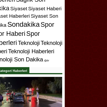
ika
Siyaset
Siyaset Haberi
set Haberleri
Siyaset Son
Sondakika
Spor
ika
or Haberi
Spor
erleri
Teknoloji
Teknoloji
eri
Teknoloji Haberleri
noloji Son Dakika
ığdır
ategori Haberleri