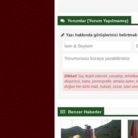
Yorumlar (Yorum Yapılmamış)
Yazı hakkında görüşlerinizi belirtmek
Dikkat!
Suç teşkil edecek, yasadışı, tehditkar
düşürücü, kaba, pornografik, ahlaka aykırı, ki
doğan her türlü mali, hukuki, cezai, idari so
Benzer Haberler