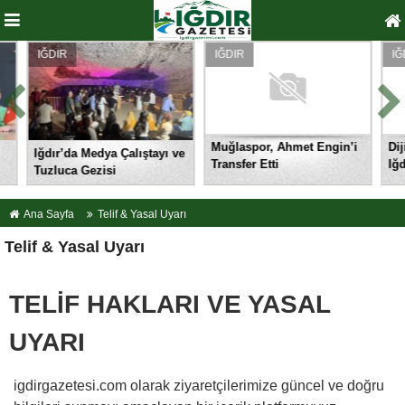
IĞDIR
IĞDIR
IĞDIR
Muğlaspor, Ahmet Engin’i
Dijita
Iğdır’da Medya Çalıştayı ve
Transfer Etti
Iğdır’
Tuzluca Gezisi
Ana Sayfa
Telif & Yasal Uyarı
Telif & Yasal Uyarı
TELİF HAKLARI VE YASAL
UYARI
igdirgazetesi.com olarak ziyaretçilerimize güncel ve doğru