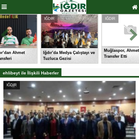
IĞDIR
IĞDIR
Muğlaspor, Ahmet Engin’i
t
Iğdır’da Medya Çalıştayı ve
Transfer Etti
Tuzluca Gezisi
ehlibeyt ile İlişkili Haberler
IĞDIR