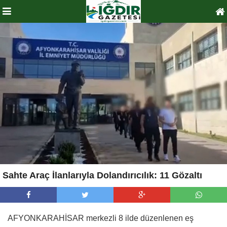
Sahte Araç İlanlarıyla Dolandırıcılık: 11 Gözaltı
AFYONKARAHİSAR merkezli 8 ilde düzenlenen eş