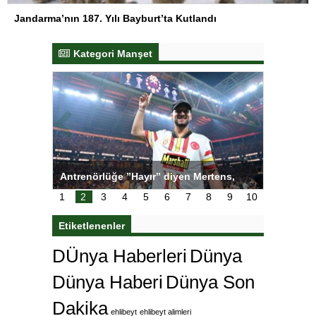
Jandarma’nın 187. Yılı Bayburt’ta Kutlandı
Kategori Manşet
ı
Antrenörlüğe ”Hayır” diyen Mertens,
Salihli S
karar
Galatasaray’dan bakın ne istedi
1
2
3
4
5
6
7
8
9
10
Etiketlenenler
DÜnya Haberleri
Dünya
Dünya Haberi
Dünya Son
Dakika
ehlibeyt
ehlibeyt alimleri