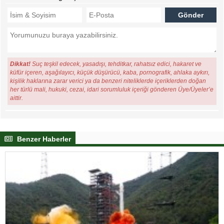
Dikkat!
Suç teşkil edecek, yasadışı, tehditkar, rahatsız edici, hakaret ve
küfür içeren, aşağılayıcı, küçük düşürücü, kaba, pornografik, ahlaka aykırı,
kişilik haklarına zarar verici ya da benzeri niteliklerde içeriklerden doğan
her türlü mali, hukuki, cezai, idari sorumluluk içeriği gönderen Üye/Üyeler’e
aittir.
Benzer Haberler