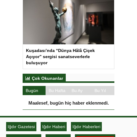
Kuşadası’nda “Dünya Hâlâ Çiçek
Açıyor” sergisi sanatseverlerle
buluşuyor
Çok Okunanlar
Bugün
Bu Hafta
Bu Ay
Bu Yıl
Maalesef, bugün hiç haber eklenmedi.
Iğdır Gazetesi
Iğdır Haberi
Iğdır Haberleri