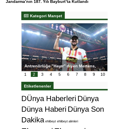
Jandarma’nın 187. Yılı Bayburt’ta Kutlandı
Kategori Manşet
tens,
Salihli Sporcuları Kuraş’ta Gururlandırdı
Torreira 
çok özle
1
2
3
4
5
6
7
8
9
10
Etiketlenenler
DÜnya Haberleri
Dünya
Dünya Haberi
Dünya Son
Dakika
ehlibeyt
ehlibeyt alimleri