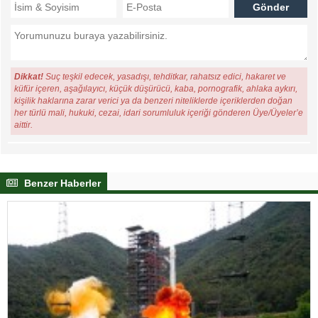
Dikkat!
Suç teşkil edecek, yasadışı, tehditkar, rahatsız edici, hakaret ve
küfür içeren, aşağılayıcı, küçük düşürücü, kaba, pornografik, ahlaka aykırı,
kişilik haklarına zarar verici ya da benzeri niteliklerde içeriklerden doğan
her türlü mali, hukuki, cezai, idari sorumluluk içeriği gönderen Üye/Üyeler’e
aittir.
Benzer Haberler