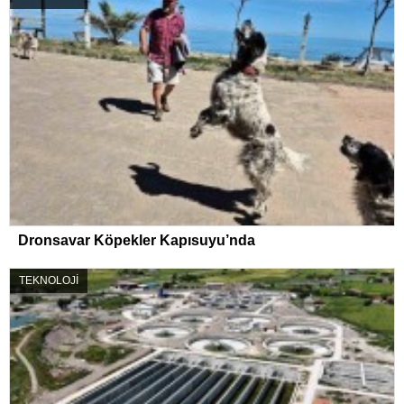
Dronsavar Köpekler Kapısuyu’nda
TEKNOLOJİ