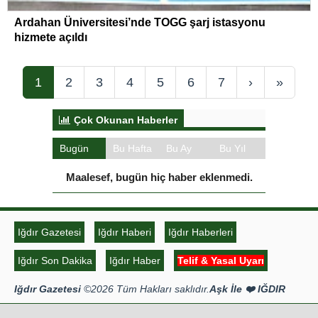
Ardahan Üniversitesi’nde TOGG şarj istasyonu
hizmete açıldı
1
2
3
4
5
6
7
›
»
Çok Okunan Haberler
Bugün
Bu Hafta
Bu Ay
Bu Yıl
Maalesef, bugün hiç haber eklenmedi.
Iğdır Gazetesi
Iğdır Haberi
Iğdır Haberleri
Iğdır Son Dakika
Iğdır Haber
Telif & Yasal Uyarı
Iğdır Gazetesi
©2026 Tüm Hakları saklıdır.
Aşk İle ❤️ IĞDIR