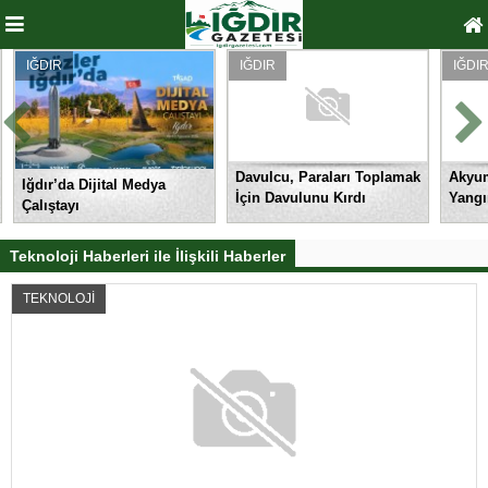
IĞDIR
IĞDIR
IĞDIR
Davulcu, Paraları Toplamak
Akyumak
Iğdır’da Dijital Medya
İçin Davulunu Kırdı
Yangın
Çalıştayı
Teknoloji Haberleri ile İlişkili Haberler
TEKNOLOJİ