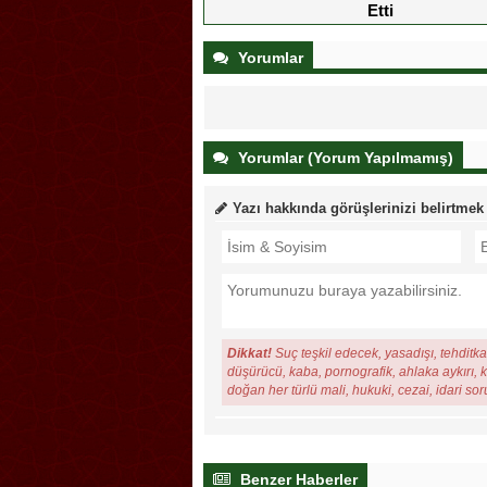
Etti
Yorumlar
Yorumlar (Yorum Yapılmamış)
Yazı hakkında görüşlerinizi belirtmek
Dikkat!
Suç teşkil edecek, yasadışı, tehditkar
düşürücü, kaba, pornografik, ahlaka aykırı, ki
doğan her türlü mali, hukuki, cezai, idari so
Benzer Haberler