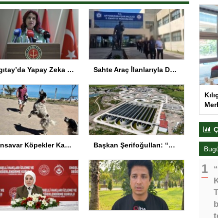
Yargıtay’da Yapay Zeka Sempozyumu Düzenlendi
Sahte Araç İlanlarıyla Dolandırıcılık: 11 Gözaltı
Kılı
Merk
Ç
Dronsavar Köpekler Kapısuyu’nda
Başkan Şerifoğulları: “Kıymetli projeleri yatırıma dönüştürdük”
Bug
“
K
T
b
t