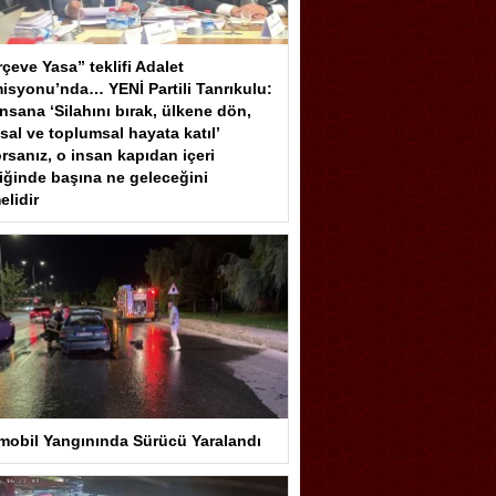
çeve Yasa” teklifi Adalet
isyonu’nda… YENİ Partili Tanrıkulu:
insana ‘Silahını bırak, ülkene dön,
sal ve toplumsal hayata katıl’
rsanız, o insan kapıdan içeri
iğinde başına ne geleceğini
elidir
mobil Yangınında Sürücü Yaralandı