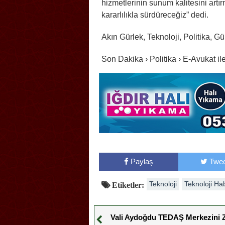
hizmetlerinin sunum kalitesini art
kararlılıkla sürdüreceğiz” dedi.
Akın Gürlek, Teknoloji, Politika, G
Son Dakika › Politika › E-Avukat 
Paylaş
Twee
Teknoloji
Teknoloji Ha
Etiketler:
Vali Aydoğdu TEDAŞ Merkezini Z