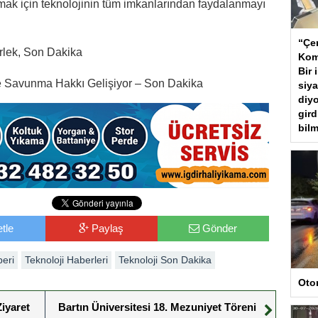
ırmak için teknolojinin tüm imkanlarından faydalanmayı
“Çer
ürlek, Son Dakika
Kom
Bir 
ile Savunma Hakkı Gelişiyor – Son Dakika
siya
diyo
gird
bilm
tle
Paylaş
Gönder
beri
Teknoloji Haberleri
Teknoloji Son Dakika
Oto
iyaret
Bartın Üniversitesi 18. Mezuniyet Töreni