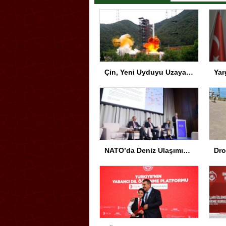
Çin, Yeni Uyduyu Uzaya Gönderdi
NATO’da Deniz Ulaşımında Siber Güvenlik Vurgusu