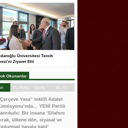
çdaroğlu Üniversitesi Tercih
ezi’ni Ziyaret Etti
ok Okunanlar
ün
Bu Hafta
Bu Ay
Bu Yıl
Çerçeve Yasa” teklifi Adalet
omisyonu’nda… YENİ Partili
anrıkulu: Bir insana ‘Silahını
ırak, ülkene dön, siyasal ve
oplumsal hayata katıl’