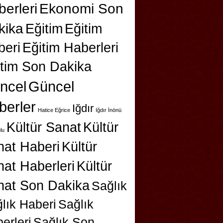
erleri
Ekonomi Son
kika
Eğitim
Eğitim
beri
Eğitim Haberleri
itim Son Dakika
ncel
Güncel
berler
Iğdır
Hatice Eğrice
Iğdır İnönü
Kültür Sanat
Kültür
lu
nat Haberi
Kültür
at Haberleri
Kültür
nat Son Dakika
Sağlık
lık Haberi
Sağlık
erleri
Sağlık Son