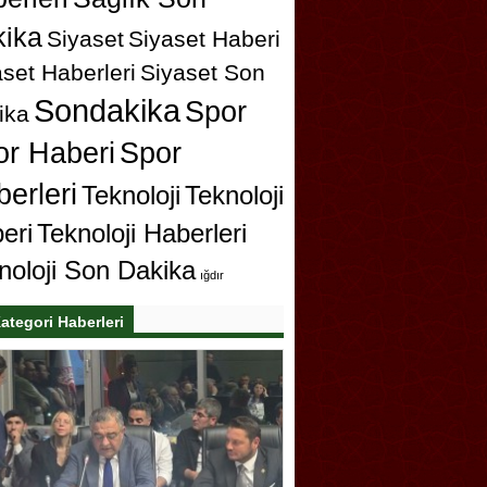
ika
Siyaset
Siyaset Haberi
set Haberleri
Siyaset Son
Sondakika
Spor
ika
or Haberi
Spor
erleri
Teknoloji
Teknoloji
eri
Teknoloji Haberleri
noloji Son Dakika
ığdır
ategori Haberleri