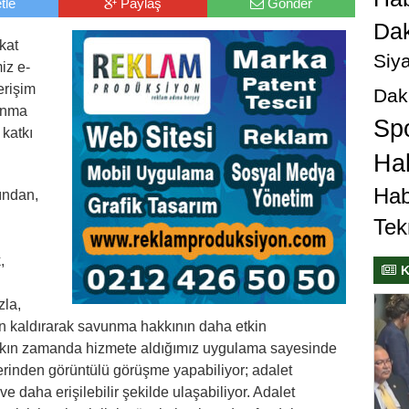
tle
Paylaş
Gönder
Dak
kat
Siya
iz e-
erişim
Dak
vunma
Sp
 katkı
Hab
Hab
ından,
Tek
,
K
zla,
an kaldırarak savunma hakkının daha etkin
Yakın zamanda hizmete aldığımız uygulama sayesinde
lerinden görüntülü görüşme yapabiliyor; adalet
ve daha erişilebilir şekilde ulaşabiliyor. Adalet