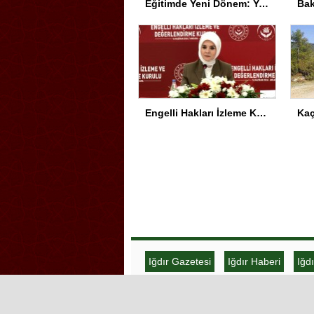
Eğitimde Yeni Dönem: Yapay Zeka ve Türkçe Vurgusu
Engelli Hakları İzleme Kurulu Toplandı
Iğdır Gazetesi
Iğdır Haberi
Iğd
Iğdır Haber
Telif & Yasal Uyarı