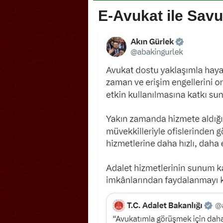
E-Avukat ile Sav
Akçakoca, Geleneksel Türk Okçuluğu
Askerlik şakası Dün
Şampiyonası’na ev sahipliği yapıyor
karıştırdı! Güney Ko