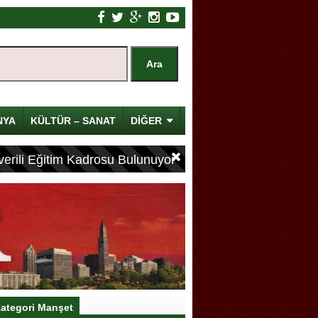
NYA
KÜLTÜR – SANAT
DİĞER
erili Eğitim Kadrosu Bulunuyor
ategori Manşet