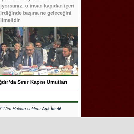
iyorsanız, o insan kapıdan içeri
irdiğinde başına ne geleceğini
ilmelidir
ğdır’da Sınır Kapısı Umutları
Tüm Hakları saklıdır.
Aşk İle ❤️