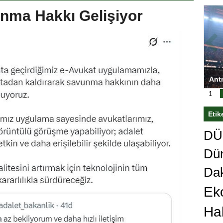
unma Hakkı Gelişiyor
ya Kupası’nı
Antrenörlüğe ”Hayır” diyen Mertens,
re’den sert karar
Galatasaray’dan bakın ne istedi
1
Etik
DÜn
Dü
Da
Ek
Ha