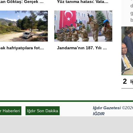
Bakan Göktaş: Gerçek kalkınma engelli bireyleri kapsamalı
Yüz tanıma hatası: Vatandaşın fotoğrafı arananlar listesine eklendi
d
g
b
Kaçak hafriyatçılara fotokapan ve dronlu denetim
Jandarma’nın 187. Yılı Bayburt’ta Kutlandı
I
Iğdır Gazetesi
©2026 
ır Haberleri
Iğdır Son Dakika
IĞDIR