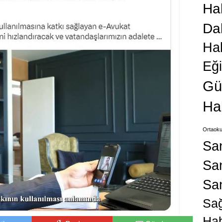
Hab
Da
Ha
Eğ
Gü
Ha
Ortaoku
Sa
San
Sa
Sağ
Hab