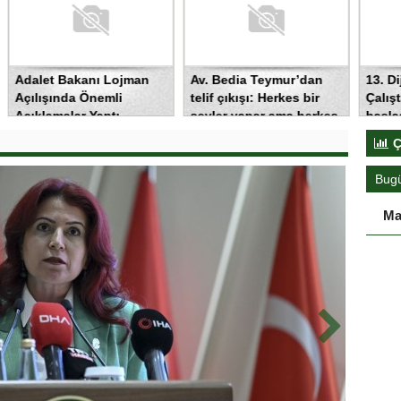
Bakanı Lojman
Av. Bedia Teymur’dan
13. Dijital Medya
da Önemli
telif çıkışı: Herkes bir
Çalıştayı Iğdır’d
lar Yaptı
şeyler yapar ama herkes
başladı: Hadi Öz
üretemez
internet yasasın
Ç
arkasını anlattı
Bug
Ma