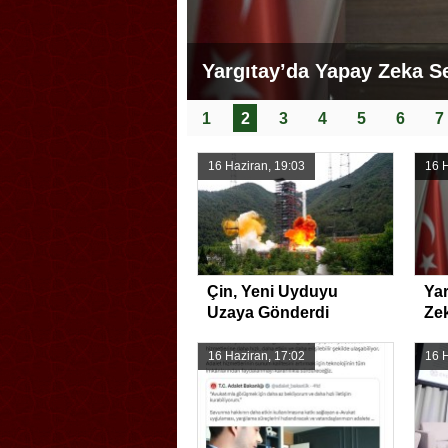
Yargıtay’da Yapay Zeka 
1
2
3
4
5
6
7
16 Haziran, 19:03
16 H
Çin, Yeni Uyduyu
Yar
Uzaya Gönderdi
Ze
Dü
16 Haziran, 17:02
16 H