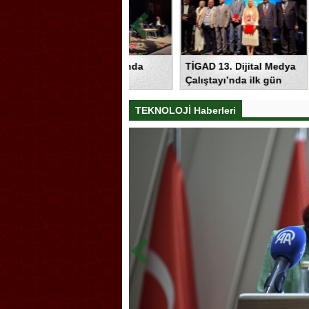
Adalet 
Yapay zeka çağında
TİGAD 13. Dijital Medya
Açılışın
haberin geleceği
Çalıştayı’nda ilk gün
Açıklama
Iğdır’da konuşuldu
sona erdi! Gazeteciliğin
dijital dönüşümü
TEKNOLOJİ Haberleri
Iğdır’da ele alındı