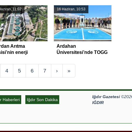
denetim
aziran, 11:02
16 Haziran, 10:53
rdan Arıtma
Ardahan
isi’nin enerji
Üniversitesi’nde TOGG
yapısı güçlendirildi
şarj istasyonu hizmete
açıldı
4
5
6
7
›
»
Iğdır Gazetesi
©2026 
ır Haberleri
Iğdır Son Dakika
IĞDIR