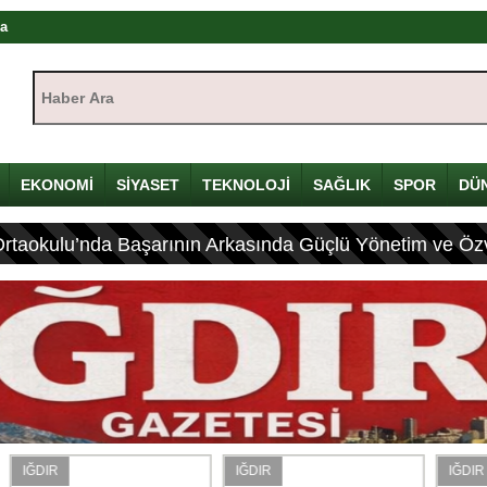
da
Haber Ara:
tlerde Bulundu
eleceği Iğdır’da konuşuldu
tayı’nda ilk gün sona erdi! Gazeteciliğin dijital dönüşümü Iğdır’da ele
EKONOMİ
SİYASET
TEKNOLOJİ
SAĞLIK
SPOR
DÜ
nda Önemli Açıklamalar Yaptı
Ortaokulu’nda Başarının Arkasında Güçlü Yönetim ve Özv
kışı: Herkes bir şeyler yapar ama herkes üretemez
dır’da başladı: Hadi Özışık, internet yasasının perde arkasını anlattı
zyılın en önemli devlet projesi
nsfer Etti
IĞDIR
IĞDIR