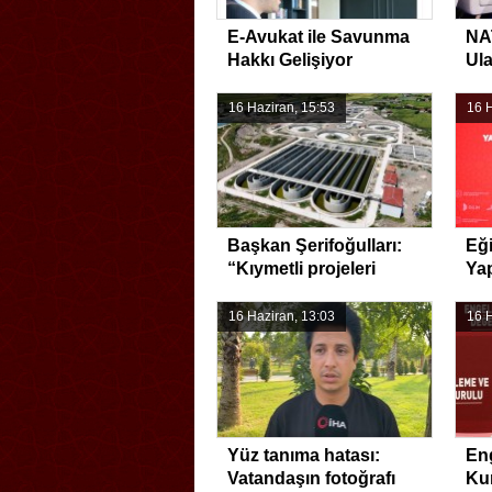
E-Avukat ile Savunma
NA
Hakkı Gelişiyor
Ula
Gü
16 Haziran, 15:53
16 H
Başkan Şerifoğulları:
Eğ
“Kıymetli projeleri
Ya
yatırıma dönüştürdük”
Vu
16 Haziran, 13:03
16 H
Yüz tanıma hatası:
Eng
Vatandaşın fotoğrafı
Ku