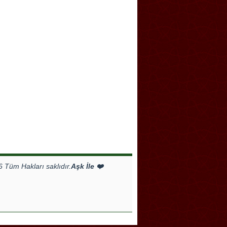
Tüm Hakları saklıdır.
Aşk İle ❤️