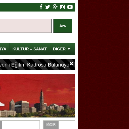
NYA
KÜLTÜR – SANAT
DİĞER
erili Eğitim Kadrosu Bulunuyor
IĞDIR
IĞDIR