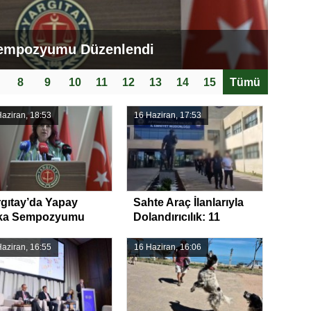
Sempozyumu Düzenlendi
8
9
10
11
12
13
14
15
Tümü
aziran, 18:53
16 Haziran, 17:53
gıtay’da Yapay
Sahte Araç İlanlarıyla
ka Sempozyumu
Dolandırıcılık: 11
zenlendi
Gözaltı
aziran, 16:55
16 Haziran, 16:06