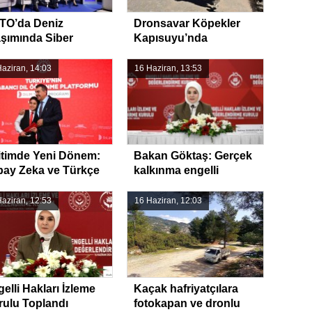
TO’da Deniz
Dronsavar Köpekler
şımında Siber
Kapısuyu’nda
venlik Vurgusu
aziran, 14:03
16 Haziran, 13:53
itimde Yeni Dönem:
Bakan Göktaş: Gerçek
pay Zeka ve Türkçe
kalkınma engelli
rgusu
bireyleri kapsamalı
aziran, 12:53
16 Haziran, 12:03
elli Hakları İzleme
Kaçak hafriyatçılara
rulu Toplandı
fotokapan ve dronlu