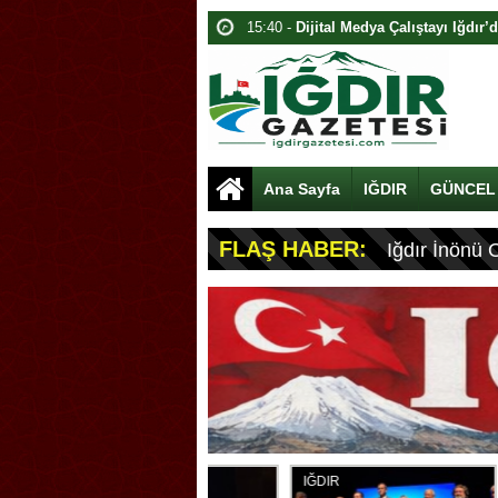
15:40 -
Dijital Medya Çalıştayı Iğdır’
12:00 -
Iğdır’da Sınır Kapısı Umutları
19:00 -
Bakan Gürlek Iğdır’da Ziyare
18:40 -
Yapay zeka çağında haberin g
18:00 -
TİGAD 13. Dijital Medya Çalış
Ana Sayfa
IĞDIR
GÜNCEL
alındı
17:40 -
Adalet Bakanı Lojman Açılışı
FLAŞ HABER:
Iğdır İnönü 
16:40 -
Av. Bedia Teymur’dan telif çı
16:00 -
13. Dijital Medya Çalıştayı Iğ
15:40 -
Adalet Bakanı Akın Gürlek: Yü
16:41 -
Muğlaspor, Ahmet Engin’i Tra
IĞDIR
IĞDIR
IĞDIR