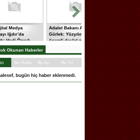
Adalet Bakanı Akın
Bakan Gürlek’ten Dijital
a
Gürlek: Yüzyılın en
Medya Çalıştayı’nda
ışık,
önemli devlet projesi
Önemli Açıklamalar
ın perde
ok Okunan Haberler
ün
Bu Hafta
Bu Ay
Bu Yıl
alesef, bugün hiç haber eklenmedi.