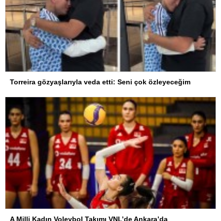
Torreira gözyaşlarıyla veda etti: Seni çok özleyeceğim
A Milli Kadın Voleybol Takımı VNL’de Ankara’da