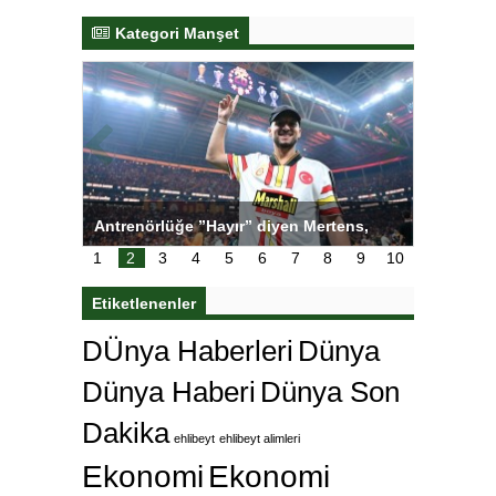
Kategori Manşet
Mertens,
Salihli Sporcuları Kuraş’ta Gururlandırdı
Torre
tedi
çok ö
1
2
3
4
5
6
7
8
9
10
Etiketlenenler
DÜnya Haberleri
Dünya
Dünya Haberi
Dünya Son
Dakika
ehlibeyt
ehlibeyt alimleri
Ekonomi
Ekonomi