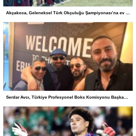
Akçakoca, Geleneksel Türk Okçuluğu Şampiyonası’na ev sahipliği yapıyor
Serdar Avcı, Türkiye Profesyonel Boks Komisyonu Başkanı Seçildi