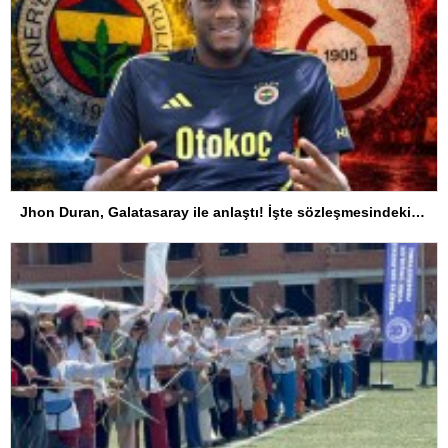
Jhon Duran, Galatasaray ile anlaştı! İşte sözleşmesindeki özel madde