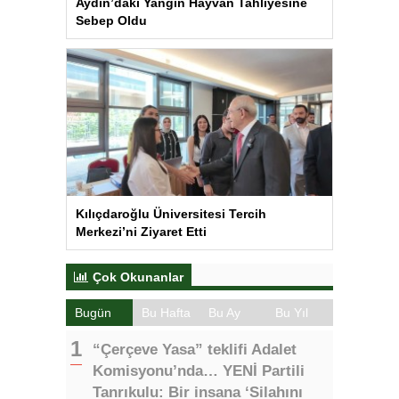
Aydın’daki Yangın Hayvan Tahliyesine
Sebep Oldu
Kılıçdaroğlu Üniversitesi Tercih
Merkezi’ni Ziyaret Etti
Çok Okunanlar
Bugün
Bu Hafta
Bu Ay
Bu Yıl
“Çerçeve Yasa” teklifi Adalet
Komisyonu’nda… YENİ Partili
Tanrıkulu: Bir insana ‘Silahını