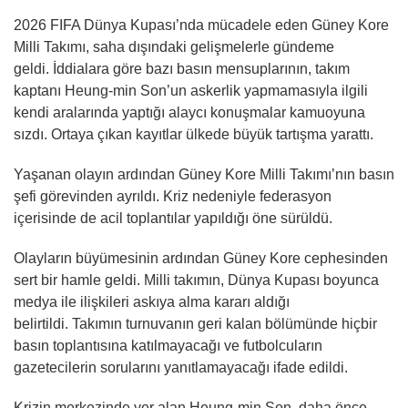
2026 FIFA Dünya Kupası’nda mücadele eden Güney Kore
Milli Takımı, saha dışındaki gelişmelerle gündeme
geldi. İddialara göre bazı basın mensuplarının, takım
kaptanı Heung-min Son’un askerlik yapmamasıyla ilgili
kendi aralarında yaptığı alaycı konuşmalar kamuoyuna
sızdı. Ortaya çıkan kayıtlar ülkede büyük tartışma yarattı.
Yaşanan olayın ardından Güney Kore Milli Takımı’nın basın
şefi görevinden ayrıldı. Kriz nedeniyle federasyon
içerisinde de acil toplantılar yapıldığı öne sürüldü.
Olayların büyümesinin ardından Güney Kore cephesinden
sert bir hamle geldi. Milli takımın, Dünya Kupası boyunca
medya ile ilişkileri askıya alma kararı aldığı
belirtildi. Takımın turnuvanın geri kalan bölümünde hiçbir
basın toplantısına katılmayacağı ve futbolcuların
gazetecilerin sorularını yanıtlamayacağı ifade edildi.
Krizin merkezinde yer alan Heung-min Son, daha önce