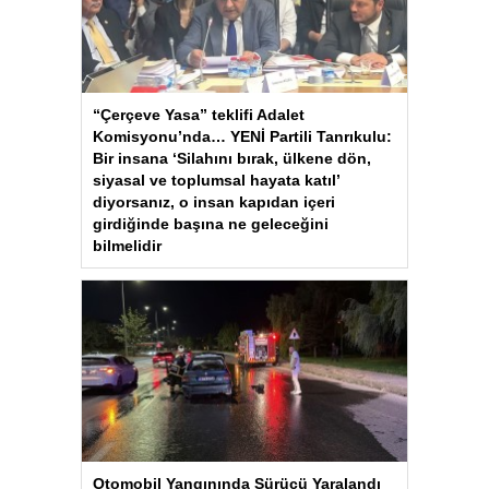
“Çerçeve Yasa” teklifi Adalet
Komisyonu’nda… YENİ Partili Tanrıkulu:
Bir insana ‘Silahını bırak, ülkene dön,
siyasal ve toplumsal hayata katıl’
diyorsanız, o insan kapıdan içeri
girdiğinde başına ne geleceğini
bilmelidir
Otomobil Yangınında Sürücü Yaralandı