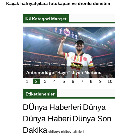
Kaçak hafriyatçılara fotokapan ve dronlu denetim
Kategori Manşet
ertens,
Salihli Sporcuları Kuraş’ta Gururlandırdı
Torreir
edi
çok öz
1
2
3
4
5
6
7
8
9
10
Etiketlenenler
DÜnya Haberleri
Dünya
Dünya Haberi
Dünya Son
Dakika
ehlibeyt
ehlibeyt alimleri