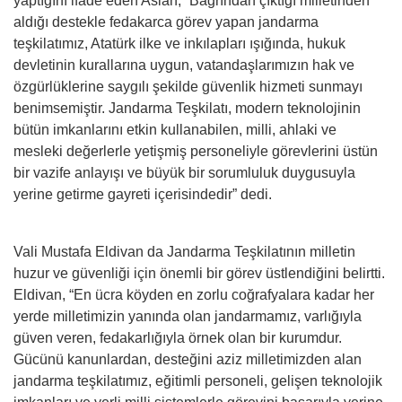
yaptığını ifade eden Aslan, “Bağrından çıktığı milletinden
aldığı destekle fedakarca görev yapan jandarma
teşkilatımız, Atatürk ilke ve inkılapları ışığında, hukuk
devletinin kurallarına uygun, vatandaşlarımızın hak ve
özgürlüklerine saygılı şekilde güvenlik hizmeti sunmayı
benimsemiştir. Jandarma Teşkilatı, modern teknolojinin
bütün imkanlarını etkin kullanabilen, milli, ahlaki ve
mesleki değerlerle yetişmiş personeliyle görevlerini üstün
bir vazife anlayışı ve büyük bir sorumluluk duygusuyla
yerine getirme gayreti içerisindedir” dedi.
Vali Mustafa Eldivan da Jandarma Teşkilatının milletin
huzur ve güvenliği için önemli bir görev üstlendiğini belirtti.
Eldivan, “En ücra köyden en zorlu coğrafyalara kadar her
yerde milletimizin yanında olan jandarmamız, varlığıyla
güven veren, fedakarlığıyla örnek olan bir kurumdur.
Gücünü kanunlardan, desteğini aziz milletimizden alan
jandarma teşkilatımız, eğitimli personeli, gelişen teknolojik