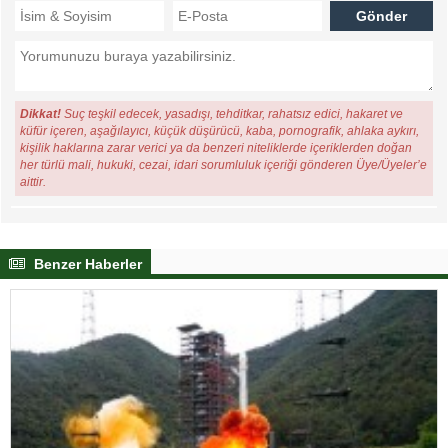
Dikkat!
Suç teşkil edecek, yasadışı, tehditkar, rahatsız edici, hakaret ve
küfür içeren, aşağılayıcı, küçük düşürücü, kaba, pornografik, ahlaka aykırı,
kişilik haklarına zarar verici ya da benzeri niteliklerde içeriklerden doğan
her türlü mali, hukuki, cezai, idari sorumluluk içeriği gönderen Üye/Üyeler’e
aittir.
Benzer Haberler