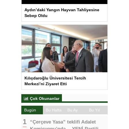
Aydın’daki Yangın Hayvan Tahliyesine
Sebep Oldu
Kılıçdaroğlu Üniversitesi Tercih
Merkezi’ni Ziyaret Etti
Çok Okunanlar
Bugün
Bu Hafta
Bu Ay
Bu Yıl
“Çerçeve Yasa” teklifi Adalet
Komisyonu’nda… YENİ Partili