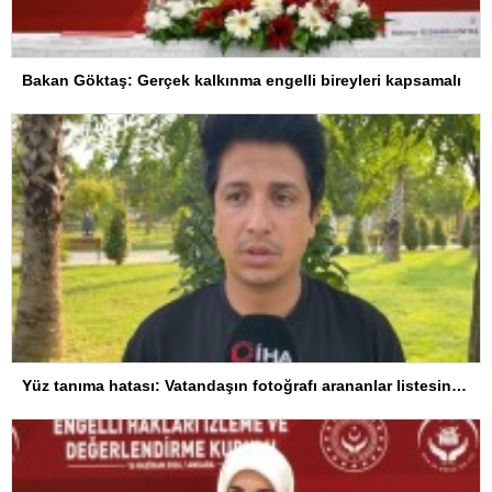
Bakan Göktaş: Gerçek kalkınma engelli bireyleri kapsamalı
Yüz tanıma hatası: Vatandaşın fotoğrafı arananlar listesine eklendi