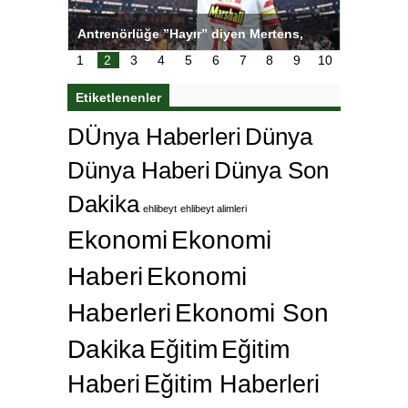
ı
Antrenörlüğe ”Hayır” diyen Mertens,
Salihli S
karar
Galatasaray’dan bakın ne istedi
1
2
3
4
5
6
7
8
9
10
Etiketlenenler
DÜnya Haberleri
Dünya
Dünya Haberi
Dünya Son
Dakika
ehlibeyt
ehlibeyt alimleri
Ekonomi
Ekonomi
Haberi
Ekonomi
Haberleri
Ekonomi Son
Dakika
Eğitim
Eğitim
Haberi
Eğitim Haberleri