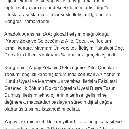
Dijital teknolojiler ve yapay zeka uygulamalarının
toplumsal yaşam üzerindeki etkilerinin tartışıldığı “5.
Uluslararası Marmara Lisansüstü İletişim Öğrencileri
Kongresi” tamamlandı.
Anadolu Ajansının (AA) global iletişim ortağı olduğu,
“Yapay Zeka ve Geleceğimiz: Aile, Çocuk ve Toplum”
temalı kongre, Marmara Üniversitesi İletişim Fakültesi Doç.
Dr. Yalçın Lüleci Konferans Salonu’nda gerçekleştirildi.
Kongrenin “Yapay Zeka ve Geleceğimiz: Aile, Çocuk ve
Toplum” başlıklı kapanış forumunda konuşan AA Yönetim
Kurulu Üyesi ve Marmara Üniversitesi İletişim Fakültesi
Gazetecilik Bölümü Doktor Öğretim Üyesi Büşra Tosun
Durmuş, iletişim teknolojilerinin tarihsel gelişimine
değinerek, matbaadan başlayan sürecin dijital çağda
olağanüstü bir hız kazandığını belirtti.
Yapay zekanın özellikle son yıllarda kazandığı kapasiteye
işaret eden Durmuş, 2016 ve sonrasında “web 4.0” ve