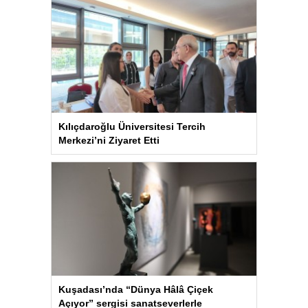
Kılıçdaroğlu Üniversitesi Tercih
Merkezi’ni Ziyaret Etti
Kuşadası’nda “Dünya Hâlâ Çiçek
Açıyor” sergisi sanatseverlerle