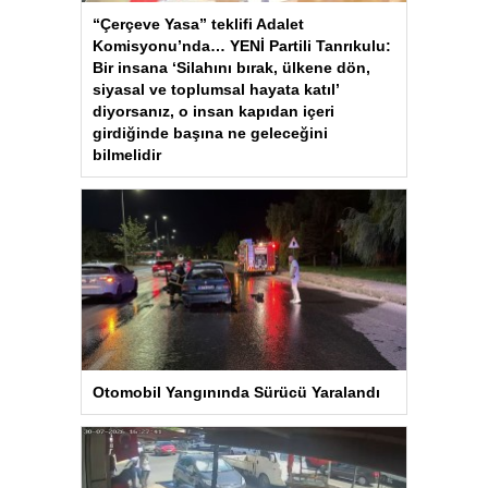
“Çerçeve Yasa” teklifi Adalet
Komisyonu’nda… YENİ Partili Tanrıkulu:
Bir insana ‘Silahını bırak, ülkene dön,
siyasal ve toplumsal hayata katıl’
diyorsanız, o insan kapıdan içeri
girdiğinde başına ne geleceğini
bilmelidir
Otomobil Yangınında Sürücü Yaralandı