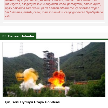
küfür içeren, aşağılayıcı, küçük düşürücü, kaba, pornografik, ahlaka aykırı,
kişilik haklarına zarar verici ya da benzeri niteliklerde içeriklerden doğan
her türlü mali, hukuki, cezai, idari sorumluluk içeriği gönderen Üye/Üyeler’e
aittir.
Benzer Haberler
Çin, Yeni Uyduyu Uzaya Gönderdi