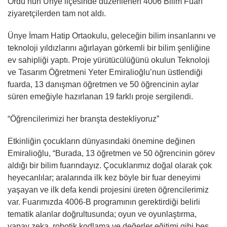
Ordu’nun Ünye ilçesinde düzenlenen 4006 Bilim Fuarı
ziyaretçilerden tam not aldı.
Ünye İmam Hatip Ortaokulu, geleceğin bilim insanlarını ve
teknoloji yıldızlarını ağırlayan görkemli bir bilim şenliğine
ev sahipliği yaptı. Proje yürütücülüğünü okulun Teknoloji
ve Tasarım Öğretmeni Yeter Emiralioğlu’nun üstlendiği
fuarda, 13 danışman öğretmen ve 50 öğrencinin aylar
süren emeğiyle hazırlanan 19 farklı proje sergilendi.
“Öğrencilerimizi her branşta destekliyoruz”
Etkinliğin çocukların dünyasındaki önemine değinen
Emiralioğlu, “Burada, 13 öğretmen ve 50 öğrencinin görev
aldığı bir bilim fuarındayız. Çocuklarımız doğal olarak çok
heyecanlılar; aralarında ilk kez böyle bir fuar deneyimi
yaşayan ve ilk defa kendi projesini üreten öğrencilerimiz
var. Fuarımızda 4006-B programının gerektirdiği belirli
tematik alanlar doğrultusunda; oyun ve oyunlaştırma,
yapay zeka, robotik kodlama ve değerler eğitimi gibi beş