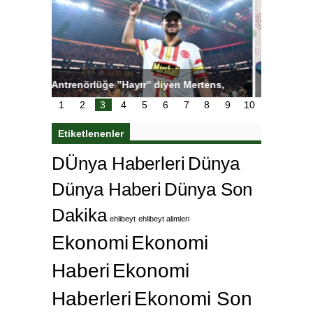
tens,
Salihli Sporcuları Kuraş’ta Gururlandırdı
Torreira 
çok özle
1
2
3
4
5
6
7
8
9
10
Etiketlenenler
DÜnya Haberleri
Dünya
Dünya Haberi
Dünya Son
Dakika
ehlibeyt
ehlibeyt alimleri
Ekonomi
Ekonomi
Haberi
Ekonomi
Haberleri
Ekonomi Son