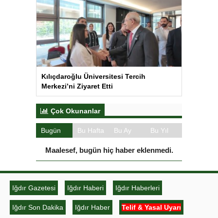
Kılıçdaroğlu Üniversitesi Tercih
Merkezi’ni Ziyaret Etti
Çok Okunanlar
Bugün
Bu Hafta
Bu Ay
Bu Yıl
Maalesef, bugün hiç haber eklenmedi.
Iğdır Gazetesi
Iğdır Haberi
Iğdır Haberleri
Iğdır Son Dakika
Iğdır Haber
Telif & Yasal Uyarı