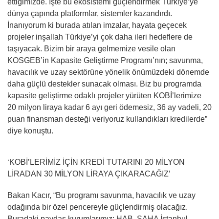
ettiğimizde. İşte bu ekosistemi güçlendirmek Türkiye’ye
dünya çapında platformlar, sistemler kazandırdı.
İnanıyorum ki burada atılan imzalar, hayata geçecek
projeler inşallah Türkiye’yi çok daha ileri hedeflere de
taşıyacak. Bizim bir araya gelmemize vesile olan
KOSGEB’in Kapasite Geliştirme Programı’nın; savunma,
havacılık ve uzay sektörüne yönelik önümüzdeki dönemde
daha güçlü destekler sunacak olması. Biz bu programda
kapasite geliştirme odaklı projeler yürüten KOBİ’lerimize
20 milyon liraya kadar 6 ayı geri ödemesiz, 36 ay vadeli, 20
puan finansman desteği veriyoruz kullandıkları kredilerde”
diye konuştu.
‘KOBİ’LERİMİZ İÇİN KREDİ TUTARINI 20 MİLYON
LİRADAN 30 MİLYON LİRAYA ÇIKARACAĞIZ’
Bakan Kacır, “Bu programı savunma, havacılık ve uzay
odağında bir özel pencereyle güçlendirmiş olacağız.
Buradaki paydaş kurumlarımız; HAB, SAHA İstanbul,