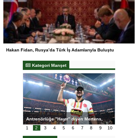
Hakan Fidan, Rusya’da Türk İş Adamlarıyla Buluştu
Kategori Manşet
ı
Antrenörlüğe ”Hayır” diyen Mertens,
Salihli S
karar
Galatasaray’dan bakın ne istedi
1
2
3
4
5
6
7
8
9
10