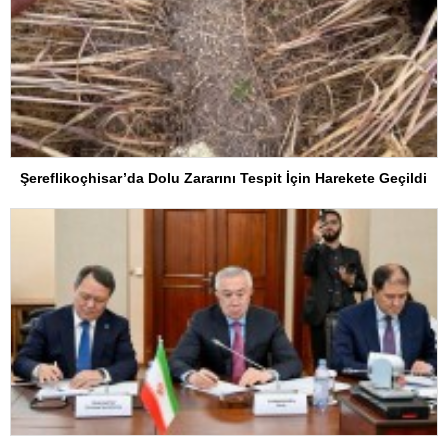
Şereflikoçhisar’da Dolu Zararını Tespit İçin Harekete Geçildi