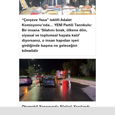
“Çerçeve Yasa” teklifi Adalet
Komisyonu’nda… YENİ Partili Tanrıkulu:
Bir insana ‘Silahını bırak, ülkene dön,
siyasal ve toplumsal hayata katıl’
diyorsanız, o insan kapıdan içeri
girdiğinde başına ne geleceğini
bilmelidir
Otomobil Yangınında Sürücü Yaralandı