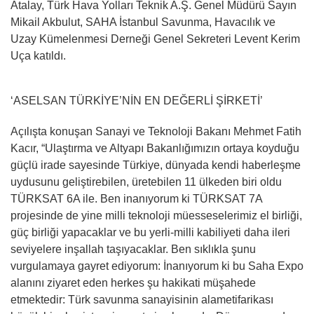
Atalay, Türk Hava Yolları Teknik A.Ş. Genel Müdürü Sayın
Mikail Akbulut, SAHA İstanbul Savunma, Havacılık ve
Uzay Kümelenmesi Derneği Genel Sekreteri Levent Kerim
Uça katıldı.
‘ASELSAN TÜRKİYE’NİN EN DEĞERLİ ŞİRKETİ’
Açılışta konuşan Sanayi ve Teknoloji Bakanı Mehmet Fatih
Kacır, “Ulaştırma ve Altyapı Bakanlığımızın ortaya koyduğu
güçlü irade sayesinde Türkiye, dünyada kendi haberleşme
uydusunu geliştirebilen, üretebilen 11 ülkeden biri oldu
TÜRKSAT 6A ile. Ben inanıyorum ki TÜRKSAT 7A
projesinde de yine milli teknoloji müesseselerimiz el birliği,
güç birliği yapacaklar ve bu yerli-milli kabiliyeti daha ileri
seviyelere inşallah taşıyacaklar. Ben sıklıkla şunu
vurgulamaya gayret ediyorum: İnanıyorum ki bu Saha Expo
alanını ziyaret eden herkes şu hakikati müşahede
etmektedir: Türk savunma sanayisinin alametifarikası