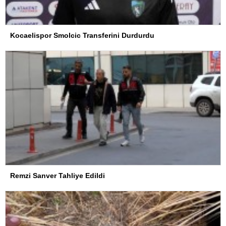
Kocaelispor Smolcic Transferini Durdurdu
Remzi Sanver Tahliye Edildi