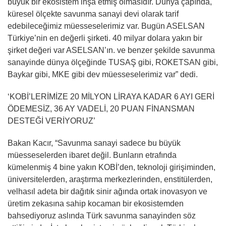
büyük bir ekosistem inşa etmiş olmasıdır. Dünya çapında,
küresel ölçekte savunma sanayi devi olarak tarif
edebileceğimiz müesseselerimiz var. Bugün ASELSAN
Türkiye’nin en değerli şirketi. 40 milyar dolara yakın bir
şirket değeri var ASELSAN’ın. ve benzer şekilde savunma
sanayinde dünya ölçeğinde TUSAŞ gibi, ROKETSAN gibi,
Baykar gibi, MKE gibi dev müesseselerimiz var” dedi.
‘KOBİ’LERİMİZE 20 MİLYON LİRAYA KADAR 6 AYI GERİ
ÖDEMESİZ, 36 AY VADELİ, 20 PUAN FİNANSMAN
DESTEĞİ VERİYORUZ’
Bakan Kacır, “Savunma sanayi sadece bu büyük
müesseselerden ibaret değil. Bunların etrafında
kümelenmiş 4 bine yakın KOBİ’den, teknoloji girişiminden,
üniversitelerden, araştırma merkezlerinden, enstitülerden,
velhasıl adeta bir dağıtık sinir ağında ortak inovasyon ve
üretim zekasına sahip kocaman bir ekosistemden
bahsediyoruz aslında Türk savunma sanayinden söz