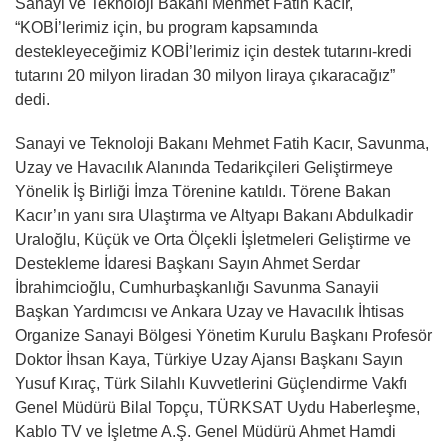
Sanayi ve Teknoloji Bakanı Mehmet Fatih Kacır,
“KOBİ’lerimiz için, bu program kapsamında
destekleyeceğimiz KOBİ’lerimiz için destek tutarını-kredi
tutarını 20 milyon liradan 30 milyon liraya çıkaracağız”
dedi.
Sanayi ve Teknoloji Bakanı Mehmet Fatih Kacır, Savunma,
Uzay ve Havacılık Alanında Tedarikçileri Geliştirmeye
Yönelik İş Birliği İmza Törenine katıldı. Törene Bakan
Kacır’ın yanı sıra Ulaştırma ve Altyapı Bakanı Abdulkadir
Uraloğlu, Küçük ve Orta Ölçekli İşletmeleri Geliştirme ve
Destekleme İdaresi Başkanı Sayın Ahmet Serdar
İbrahimcioğlu, Cumhurbaşkanlığı Savunma Sanayii
Başkan Yardımcısı ve Ankara Uzay ve Havacılık İhtisas
Organize Sanayi Bölgesi Yönetim Kurulu Başkanı Profesör
Doktor İhsan Kaya, Türkiye Uzay Ajansı Başkanı Sayın
Yusuf Kıraç, Türk Silahlı Kuvvetlerini Güçlendirme Vakfı
Genel Müdürü Bilal Topçu, TÜRKSAT Uydu Haberleşme,
Kablo TV ve İşletme A.Ş. Genel Müdürü Ahmet Hamdi