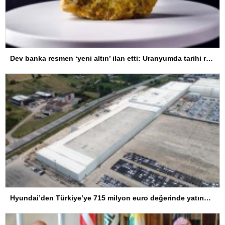
Dev banka resmen ‘yeni altın’ ilan etti: Uranyumda tarihi rekorlara çok az kaldı
Hyundai’den Türkiye’ye 715 milyon euro değerinde yatırım hamlesi