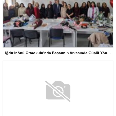
Iğdır İnönü Ortaokulu’nda Başarının Arkasında Güçlü Yönetim ve Özverili Eğitim Kadrosu Bulunuyor