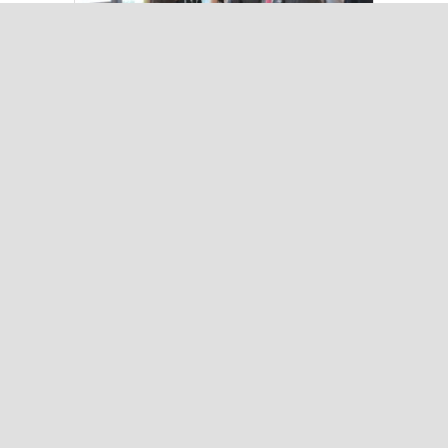
Kılıçdaroğlu Üniversitesi Tercih
Merkezi’ni Ziyaret Etti
Kuşadası’nda “Dünya Hâlâ Çiçek
Açıyor” sergisi sanatseverlerle
buluşuyor
Çok Okunanlar
Bugün
Bu Hafta
Bu Ay
Bu Yıl