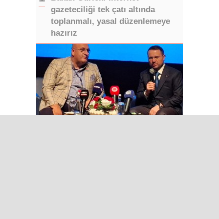
gazeteciliği tek çatı altında
toplanmalı, yasal düzenlemeye
hazırız
TİGAD’ın 13. Dijital Medya
Çalıştayı Iğdır’da başladı
Bakan Gürlek: Terörsüz Türkiye
süreci tamamlanmak üzere
Yapay zeka telifleri ve yıllar
sonra çözülen cinayetler: Ekrem