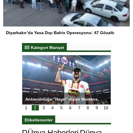
Diyarbakır’da Yasa Dışı Bahis Operasyonu: 47 Gözaltı
Kategori Manşet
 ”Hayır” diyen Mertens,
Salihli Sporcuları Kuraş’ta Gururla
dan bakın ne istedi
1
2
3
4
5
6
7
8
9
10
Etiketlenenler
DÜnya Haberleri
Dünya