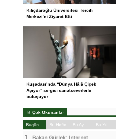
Kılıçdaroğlu Üniversitesi Tercih
Merkezi’ni Ziyaret Etti
Kuşadası’nda “Dünya Hâlâ Çiçek
Açıyor” sergisi sanatseverlerle
buluşuyor
Çok Okunanlar
Bugün
Bu Hafta
Bu Ay
Bu Yıl
Bakan Gürlek: İnternet