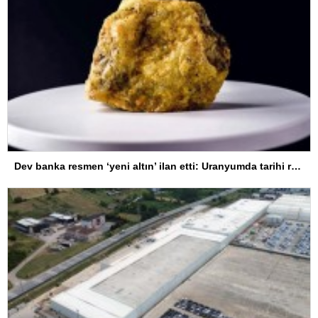
Dev banka resmen ‘yeni altın’ ilan etti: Uranyumda tarihi rekorlara çok az kaldı