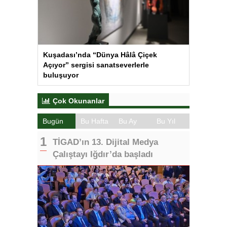
Kuşadası’nda “Dünya Hâlâ Çiçek
Açıyor” sergisi sanatseverlerle
buluşuyor
Çok Okunanlar
Bugün
Bu Hafta
Bu Ay
Bu Yıl
TİGAD’ın 13. Dijital Medya
Çalıştayı Iğdır’da başladı