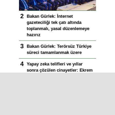
Bakan Gürlek: İnternet
gazeteciliği tek çatı altında
toplanmalı, yasal düzenlemeye
hazırız
Bakan Gürlek: Terörsüz Türkiye
süreci tamamlanmak üzere
Yapay zeka telifleri ve yıllar
sonra çözülen cinayetler: Ekrem
Teymur sordu, Bakan Gürlek
yanıtladı
Bakan Gürlek duyurdu: Sosyal
medya düzenlemesi geliyor