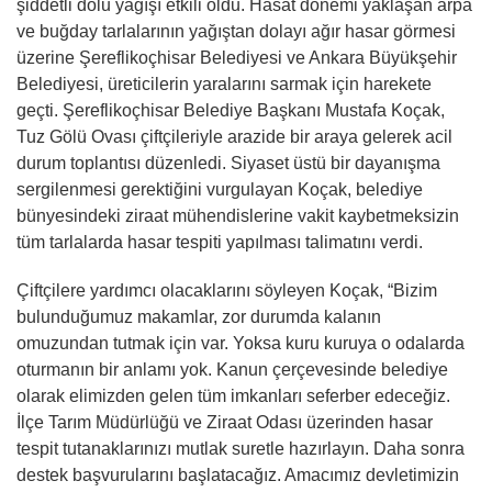
şiddetli dolu yağışı etkili oldu. Hasat dönemi yaklaşan arpa
ve buğday tarlalarının yağıştan dolayı ağır hasar görmesi
üzerine Şereflikoçhisar Belediyesi ve Ankara Büyükşehir
Belediyesi, üreticilerin yaralarını sarmak için harekete
geçti. Şereflikoçhisar Belediye Başkanı Mustafa Koçak,
Tuz Gölü Ovası çiftçileriyle arazide bir araya gelerek acil
durum toplantısı düzenledi. Siyaset üstü bir dayanışma
sergilenmesi gerektiğini vurgulayan Koçak, belediye
bünyesindeki ziraat mühendislerine vakit kaybetmeksizin
tüm tarlalarda hasar tespiti yapılması talimatını verdi.
Çiftçilere yardımcı olacaklarını söyleyen Koçak, “Bizim
bulunduğumuz makamlar, zor durumda kalanın
omuzundan tutmak için var. Yoksa kuru kuruya o odalarda
oturmanın bir anlamı yok. Kanun çerçevesinde belediye
olarak elimizden gelen tüm imkanları seferber edeceğiz.
İlçe Tarım Müdürlüğü ve Ziraat Odası üzerinden hasar
tespit tutanaklarınızı mutlak suretle hazırlayın. Daha sonra
destek başvurularını başlatacağız. Amacımız devletimizin