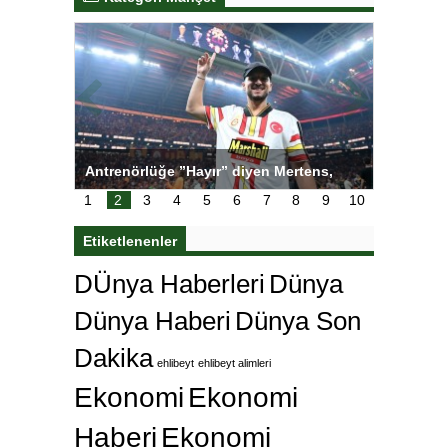
ı
Antrenörlüğe ”Hayır” diyen Mertens,
Salihli S
karar
Galatasaray’dan bakın ne istedi
1
2
3
4
5
6
7
8
9
10
Etiketlenenler
DÜnya Haberleri
Dünya
Dünya Haberi
Dünya Son
Dakika
ehlibeyt
ehlibeyt alimleri
Ekonomi
Ekonomi
Haberi
Ekonomi