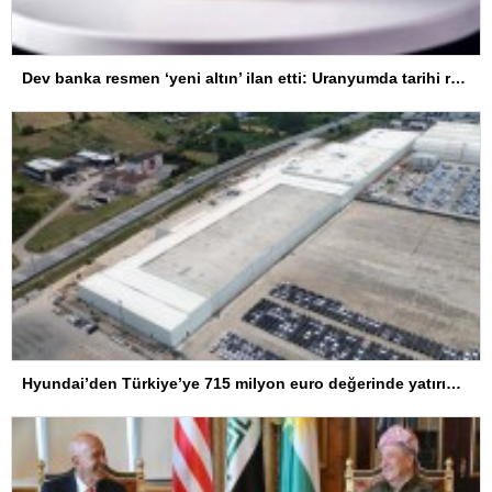
Dev banka resmen ‘yeni altın’ ilan etti: Uranyumda tarihi rekorlara çok az kaldı
Hyundai’den Türkiye’ye 715 milyon euro değerinde yatırım hamlesi