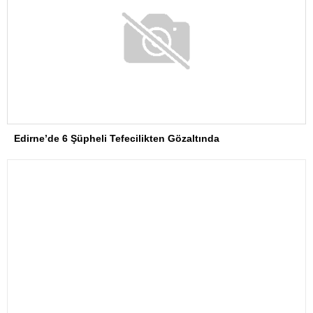
Edirne’de 6 Şüpheli Tefecilikten Gözaltında
Bolat ve Kudratov’dan Ticaret Hedefi