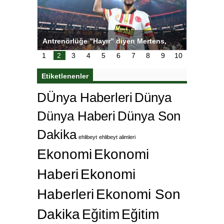
Mertens,
Salihli Sporcuları Kuraş’ta Gururlandırdı
Torre
tedi
çok ö
1
2
3
4
5
6
7
8
9
10
Etiketlenenler
DÜnya Haberleri
Dünya
Dünya Haberi
Dünya Son
Dakika
ehlibeyt
ehlibeyt alimleri
Ekonomi
Ekonomi
Haberi
Ekonomi
Haberleri
Ekonomi Son
Dakika
Eğitim
Eğitim
Haberi
Eğitim Haberleri