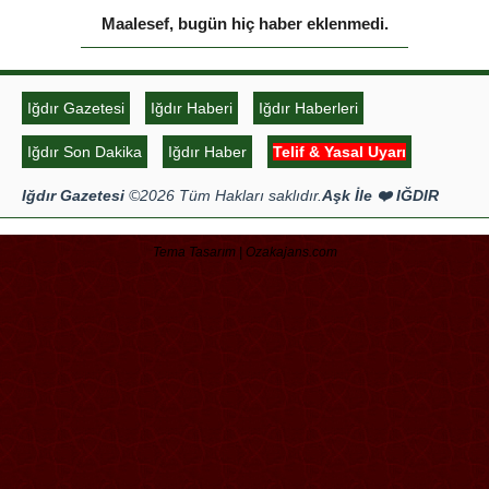
Açıyor” sergisi sanatseverlerle
buluşuyor
Çok Okunanlar
Bugün
Bu Hafta
Bu Ay
Bu Yıl
Maalesef, bugün hiç haber eklenmedi.
Iğdır Gazetesi
Iğdır Haberi
Iğdır Haberleri
Iğdır Son Dakika
Iğdır Haber
Telif & Yasal Uyarı
Iğdır Gazetesi
©2026 Tüm Hakları saklıdır.
Aşk İle ❤️ IĞDIR
Tema Tasarım | Ozakajans.com