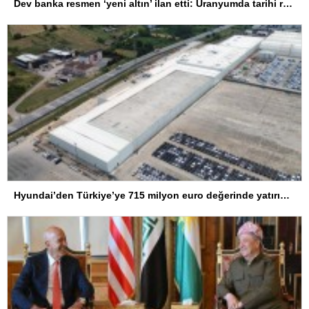
Dev banka resmen ‘yeni altın’ ilan etti: Uranyumda tarihi rekorlara çok az kaldı
Hyundai’den Türkiye’ye 715 milyon euro değerinde yatırım hamlesi