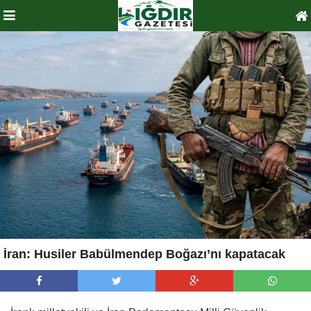
İran: Husiler Babülmendep Boğazı’nı kapatacak