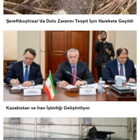
Şereflikoçhisar’da Dolu Zararını Tespit İçin Harekete Geçildi
Kazakistan ve İran İşbirliği Geliştiriliyor