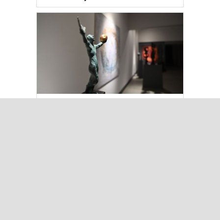
Kuşadası’nda “Dünya Hâlâ Çiçek
Açıyor” sergisi sanatseverlerle
buluşuyor
Çok Okunanlar
Bugün
Bu Hafta
Bu Ay
Bu Yıl
Iğdır’da Koçbaşlı Mezarlık
Mirası