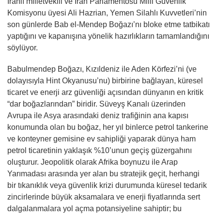
İranlı milletvekili ve İran Parlamentosu Milli Güvenlik
Komisyonu üyesi Ali Hazrian, Yemen Silahlı Kuvvetleri’nin
son günlerde Bab el-Mendep Boğazı’nı bloke etme tatbikatı
yaptığını ve kapanışına yönelik hazırlıkların tamamlandığını
söylüyor.
Babulmendep Boğazı, Kızıldeniz ile Aden Körfezi’ni (ve
dolayısıyla Hint Okyanusu’nu) birbirine bağlayan, küresel
ticaret ve enerji arz güvenliği açısından dünyanın en kritik
“dar boğazlarından” biridir. Süveyş Kanalı üzerinden
Avrupa ile Asya arasındaki deniz trafiğinin ana kapısı
konumunda olan bu boğaz, her yıl binlerce petrol tankerine
ve konteyner gemisine ev sahipliği yaparak dünya ham
petrol ticaretinin yaklaşık %10’unun geçiş güzergahını
oluşturur. Jeopolitik olarak Afrika boynuzu ile Arap
Yarımadası arasında yer alan bu stratejik geçit, herhangi
bir tıkanıklık veya güvenlik krizi durumunda küresel tedarik
zincirlerinde büyük aksamalara ve enerji fiyatlarında sert
dalgalanmalara yol açma potansiyeline sahiptir; bu