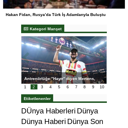
Hakan Fidan, Rusya’da Türk İş Adamlarıyla Buluştu
Kategori Manşet
ı
Antrenörlüğe ”Hayır” diyen Mertens,
Salihli S
karar
Galatasaray’dan bakın ne istedi
1
2
3
4
5
6
7
8
9
10
Etiketlenenler
DÜnya Haberleri
Dünya
Dünya Haberi
Dünya Son