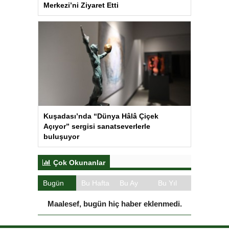
Merkezi’ni Ziyaret Etti
Kuşadası’nda “Dünya Hâlâ Çiçek
Açıyor” sergisi sanatseverlerle
buluşuyor
Çok Okunanlar
Bugün
Bu Hafta
Bu Ay
Bu Yıl
Maalesef, bugün hiç haber eklenmedi.