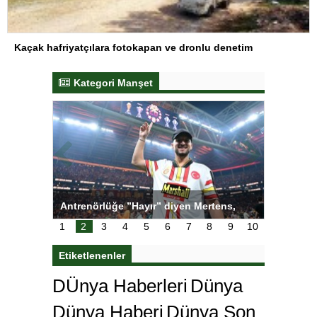
Kaçak hafriyatçılara fotokapan ve dronlu denetim
Kategori Manşet
ı
Antrenörlüğe ”Hayır” diyen Mertens,
Salihli S
karar
Galatasaray’dan bakın ne istedi
1
2
3
4
5
6
7
8
9
10
Etiketlenenler
DÜnya Haberleri
Dünya
Dünya Haberi
Dünya Son