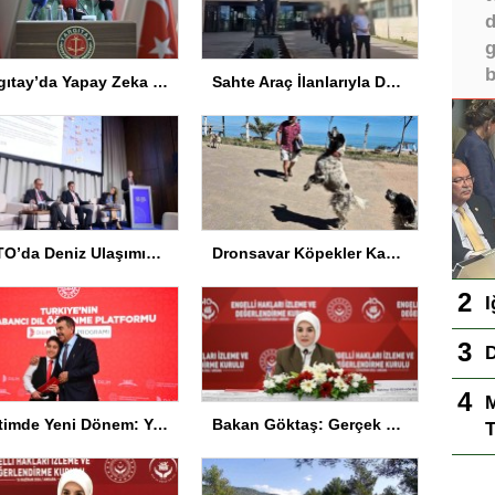
d
g
b
Yargıtay’da Yapay Zeka Sempozyumu Düzenlendi
Sahte Araç İlanlarıyla Dolandırıcılık: 11 Gözaltı
NATO’da Deniz Ulaşımında Siber Güvenlik Vurgusu
Dronsavar Köpekler Kapısuyu’nda
I
D
M
Eğitimde Yeni Dönem: Yapay Zeka ve Türkçe Vurgusu
Bakan Göktaş: Gerçek kalkınma engelli bireyleri kapsamalı
T