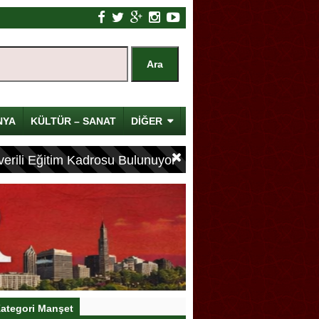
NYA
KÜLTÜR – SANAT
DİĞER
erili Eğitim Kadrosu Bulunuyor
ategori Manşet