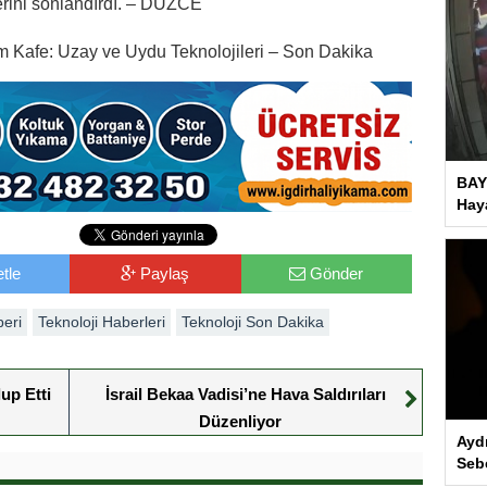
lerini sonlandırdı. – DÜZCE
im Kafe: Uzay ve Uydu Teknolojileri – Son Dakika
BAY
Haya
tle
Paylaş
Gönder
beri
Teknoloji Haberleri
Teknoloji Son Dakika
up Etti
İsrail Bekaa Vadisi’ne Hava Saldırıları
Düzenliyor
Ayd
Seb