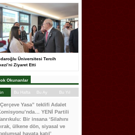
çdaroğlu Üniversitesi Tercih
ezi’ni Ziyaret Etti
ok Okunanlar
ün
Bu Hafta
Bu Ay
Bu Yıl
Çerçeve Yasa” teklifi Adalet
omisyonu’nda… YENİ Partili
anrıkulu: Bir insana ‘Silahını
ırak, ülkene dön, siyasal ve
oplumsal hayata katıl’