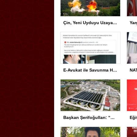
Çin, Yeni Uyduyu Uzaya Gönderdi
E-Avukat ile Savunma Hakkı Gelişiyor
Başkan Şerifoğulları: “Kıymetli projeleri yatırıma dönüştürdük”