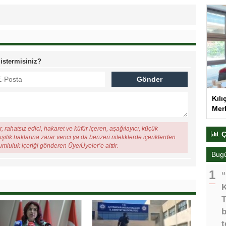
 istermisiniz?
Kılı
Merk
, rahatsız edici, hakaret ve küfür içeren, aşağılayıcı, küçük
Ç
şilik haklarına zarar verici ya da benzeri niteliklerde içeriklerden
rumluluk içeriği gönderen Üye/Üyeler’e aittir.
Bug
“
K
T
b
t