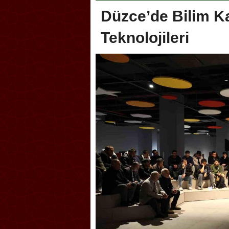
Düzce’de Bilim K
Teknolojileri
Akçakoca, Geleneksel Türk Okçuluğu
Askerlik şakası Dün
Şampiyonası’na ev sahipliği yapıyor
karıştırdı! Güney Ko