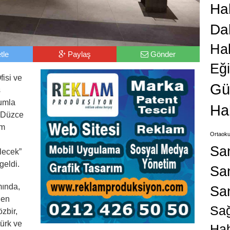
Hab
Da
Ha
tle
Paylaş
Gönder
Eğ
fisi ve
Gü
ş
lumla
Ha
, Düzce
im
Ortaoku
Sa
lecek”
geldi.
San
ında,
Sa
nen
Sağ
zbir,
türk ve
Hab