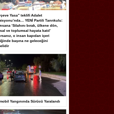
çeve Yasa” teklifi Adalet
isyonu’nda… YENİ Partili Tanrıkulu:
insana ‘Silahını bırak, ülkene dön,
sal ve toplumsal hayata katıl’
rsanız, o insan kapıdan içeri
iğinde başına ne geleceğini
elidir
mobil Yangınında Sürücü Yaralandı