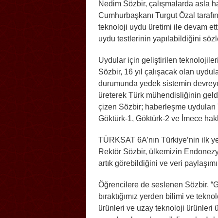
Nedim Sözbir, çalışmalarda asla hat
Cumhurbaşkanı Turgut Özal tarafınd
teknoloji uydu üretimi ile devam et
uydu testlerinin yapılabildiğini sözl
Uydular için geliştirilen teknolojil
Sözbir, 16 yıl çalışacak olan uydu
durumunda yedek sistemin devreye 
üreterek Türk mühendisliğinin geldiğ
çizen Sözbir; haberleşme uydular
Göktürk-1, Göktürk-2 ve İmece hakkı
TÜRKSAT 6A’nın Türkiye’nin ilk ye
Rektör Sözbir, ülkemizin Endonezya
artık görebildiğini ve veri paylaşımı
Öğrencilere de seslenen Sözbir, “G
bıraktığımız yerden bilimi ve teknol
ürünleri ve uzay teknoloji ürünleri