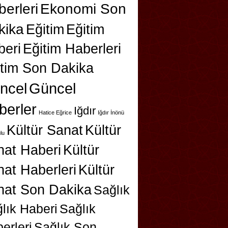
erleri
Ekonomi Son
kika
Eğitim
Eğitim
beri
Eğitim Haberleri
itim Son Dakika
ncel
Güncel
berler
Iğdır
Hatice Eğrice
Iğdır İnönü
Kültür Sanat
Kültür
lu
nat Haberi
Kültür
at Haberleri
Kültür
nat Son Dakika
Sağlık
lık Haberi
Sağlık
erleri
Sağlık Son