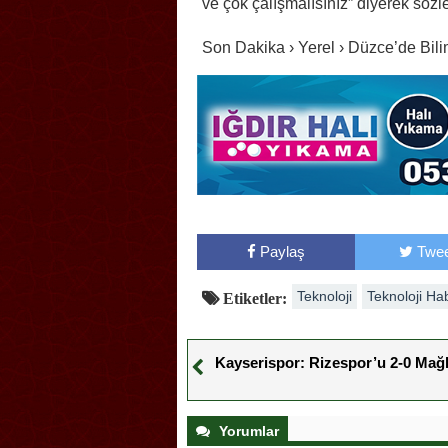
ve çok çalışmalısınız” diyerek söz
Son Dakika › Yerel › Düzce’de Bil
Paylaş
Twee
Teknoloji
Teknoloji Ha
Etiketler:
Kayserispor: Rizespor’u 2-0 Mağl
Yorumlar