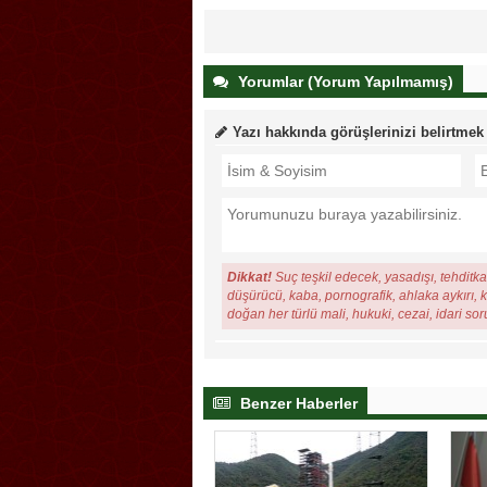
Yorumlar (Yorum Yapılmamış)
Yazı hakkında görüşlerinizi belirtmek
Dikkat!
Suç teşkil edecek, yasadışı, tehditkar
düşürücü, kaba, pornografik, ahlaka aykırı, ki
doğan her türlü mali, hukuki, cezai, idari so
Benzer Haberler