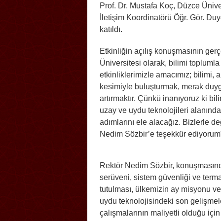
Prof. Dr. Mustafa Koç, Düzce Üniv
İletişim Koordinatörü Öğr. Gör. Du
katıldı.
Etkinliğin açılış konuşmasının ge
Üniversitesi olarak, bilimi toplumla
etkinliklerimizle amacımız; bilimi,
kesimiyle buluşturmak, merak duyg
artırmaktır. Çünkü inanıyoruz ki bi
uzay ve uydu teknolojileri alanınd
adımlarını ele alacağız. Bizlerle de
Nedim Sözbir’e teşekkür ediyorum”
Rektör Nedim Sözbir, konuşmasında;
serüveni, sistem güvenliği ve term
tutulması, ülkemizin ay misyonu ve
uydu teknolojisindeki son gelişmel
çalışmalarının maliyetli olduğu içi