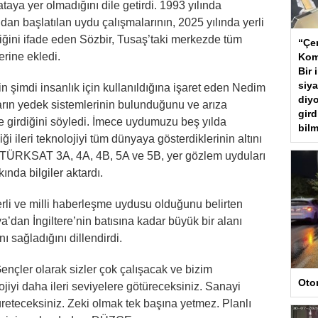
aya yer olmadığını dile getirdi. 1993 yılında
an başlatılan uydu çalışmalarının, 2025 yılında yerli
tiğini ifade eden Sözbir, Tusaş’taki merkezde tüm
“Çer
erine ekledi.
Kom
Bir 
siya
erin şimdi insanlık için kullanıldığına işaret eden Nedim
diyo
ların yedek sistemlerinin bulunduğunu ve arıza
gird
girdiğini söyledi. İmece uydumuzu beş yılda
bilm
i ileri teknolojiyi tüm dünyaya gösterdiklerinin altını
ı TÜRKSAT 3A, 4A, 4B, 5A ve 5B, yer gözlem uyduları
nda bilgiler aktardı.
rli ve milli haberleşme uydusu olduğunu belirten
’dan İngiltere’nin batısına kadar büyük bir alanı
nı sağladığını dillendirdi.
ençler olarak sizler çok çalışacak ve bizim
Oto
ojiyi daha ileri seviyelere götüreceksiniz. Sanayi
 üreteceksiniz. Zeki olmak tek başına yetmez. Planlı