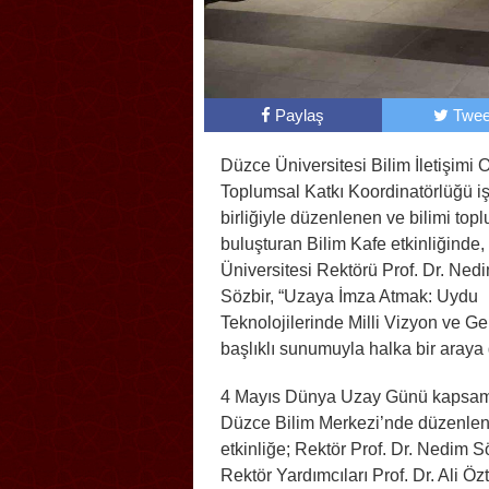
Paylaş
Twee
Düzce Üniversitesi Bilim İletişimi O
Toplumsal Katkı Koordinatörlüğü i
birliğiyle düzenlenen ve bilimi top
buluşturan Bilim Kafe etkinliğinde
Üniversitesi Rektörü Prof. Dr. Ned
Sözbir, “Uzaya İmza Atmak: Uydu
Teknolojilerinde Milli Vizyon ve Ge
başlıklı sunumuyla halka bir araya 
4 Mayıs Dünya Uzay Günü kapsam
Düzce Bilim Merkezi’nde düzenle
etkinliğe; Rektör Prof. Dr. Nedim Sö
Rektör Yardımcıları Prof. Dr. Ali Öz