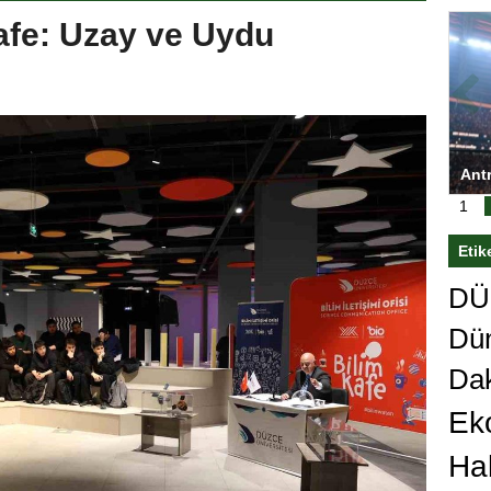
afe: Uzay ve Uydu
ya Kupası’nı
Antrenörlüğe ”Hayır” diyen Mertens,
re’den sert karar
Galatasaray’dan bakın ne istedi
1
Etik
DÜn
Dü
Da
Ek
Ha