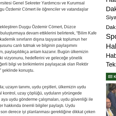
ersitesi Genel Sekreter Yardımcısı ve Kurumsal
Dak
ygu Özdemir Cömert ile öğrenciler ve vatandaşlar
Siya
Dak
rçekleştiren Duygu Özdemir Cömert, Düzce
 buluşturmaya devam ettiklerini belirterek, “Bilim Kafe
Sp
 akademik sınırların dışına taşıyarak toplumun her
Hab
usunu canlı tutmak ve bilginin paylaşımını
lim, paylaşıldıkça anlam kazanır. Bugün ülkemizin
Hab
aki vizyonunu, hedeflerini ve geleceğe yönelik
Tek
ğerli bilgi ve birikimlerini paylaşacak olan Rektör
 şeklinde konuştu.
K
 uzayın tanımı, uydu çeşitleri, ülkemizin uydu
al kontrol, uzay çöplüğü, uyduların yörüngede
 aya uydu gönderme çalışmaları, uydu güvenliği ile
er hakkında önemli bilgiler paylaştı. Uydu
n son derece iyi planlanması gerektiğine dikkat çeken