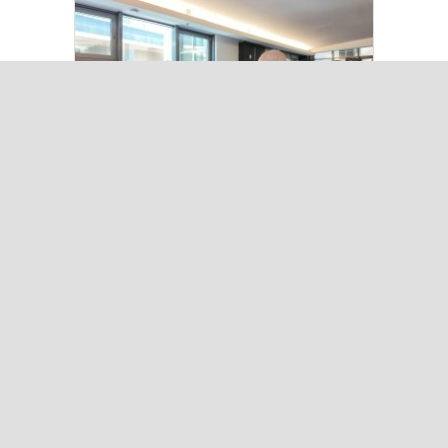
Kılıçdaroğlu Üniversitesi Tercih
Merkezi’ni Ziyaret Etti
Çok Okunanlar
Bugün
Bu Hafta
Bu Ay
Bu Yıl
Maalesef, bugün hiç haber eklenmedi.
Iğdır Gazetesi
Iğdır Haberi
Iğdır Haberleri