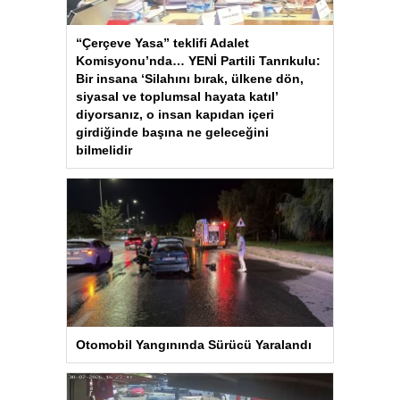
“Çerçeve Yasa” teklifi Adalet
Komisyonu’nda… YENİ Partili Tanrıkulu:
Bir insana ‘Silahını bırak, ülkene dön,
siyasal ve toplumsal hayata katıl’
diyorsanız, o insan kapıdan içeri
girdiğinde başına ne geleceğini
bilmelidir
Otomobil Yangınında Sürücü Yaralandı