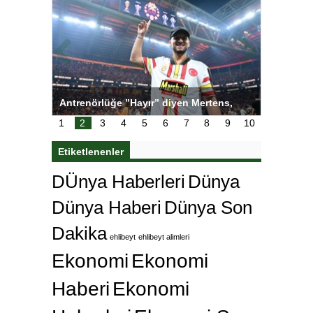
ı
Antrenörlüğe ”Hayır” diyen Mertens,
Salihli S
karar
Galatasaray’dan bakın ne istedi
1
2
3
4
5
6
7
8
9
10
Etiketlenenler
DÜnya Haberleri
Dünya
Dünya Haberi
Dünya Son
Dakika
ehlibeyt
ehlibeyt alimleri
Ekonomi
Ekonomi
Haberi
Ekonomi