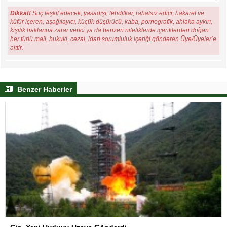
Dikkat!
Suç teşkil edecek, yasadışı, tehditkar, rahatsız edici, hakaret ve
küfür içeren, aşağılayıcı, küçük düşürücü, kaba, pornografik, ahlaka aykırı,
kişilik haklarına zarar verici ya da benzeri niteliklerde içeriklerden doğan
her türlü mali, hukuki, cezai, idari sorumluluk içeriği gönderen Üye/Üyeler’e
aittir.
Benzer Haberler