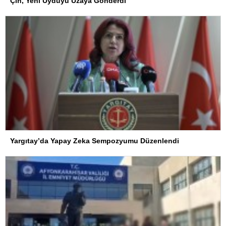
Çin, Yeni Uyduyu Uzaya Gönderdi
Yargıtay’da Yapay Zeka Sempozyumu Düzenlendi