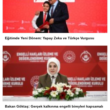
Eğitimde Yeni Dönem: Yapay Zeka ve Türkçe Vurgusu
Bakan Göktaş: Gerçek kalkınma engelli bireyleri kapsamalı