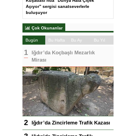
Kuşadası’nda “Dünya Hâlâ Çiçek
Açıyor” sergisi sanatseverlerle
buluşuyor
Çok Okunanlar
Bugün
Bu Hafta
Bu Ay
Bu Yıl
Iğdır’da Koçbaşlı Mezarlık
Mirası
Iğdır’da Zincirleme Trafik Kazası