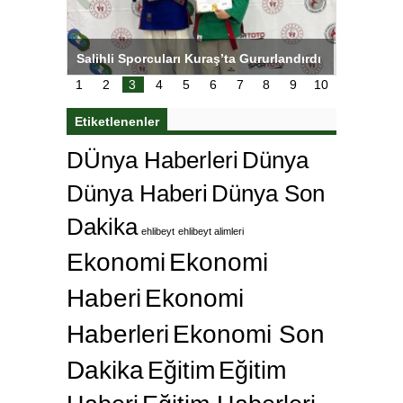
tens,
Salihli Sporcuları Kuraş’ta Gururlandırdı
Torreira 
çok özle
1
2
3
4
5
6
7
8
9
10
Etiketlenenler
DÜnya Haberleri
Dünya
Dünya Haberi
Dünya Son
Dakika
ehlibeyt
ehlibeyt alimleri
Ekonomi
Ekonomi
Haberi
Ekonomi
Haberleri
Ekonomi Son
Dakika
Eğitim
Eğitim