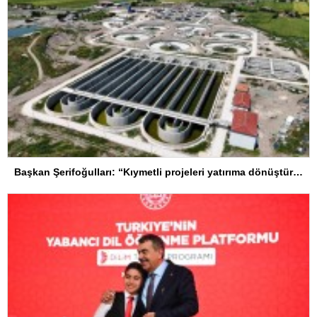
Başkan Şerifoğulları: “Kıymetli projeleri yatırıma dönüştürdük”