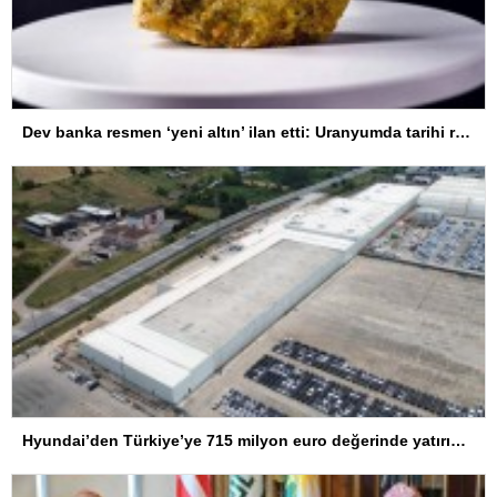
Dev banka resmen ‘yeni altın’ ilan etti: Uranyumda tarihi rekorlara çok az kaldı
Hyundai’den Türkiye’ye 715 milyon euro değerinde yatırım hamlesi