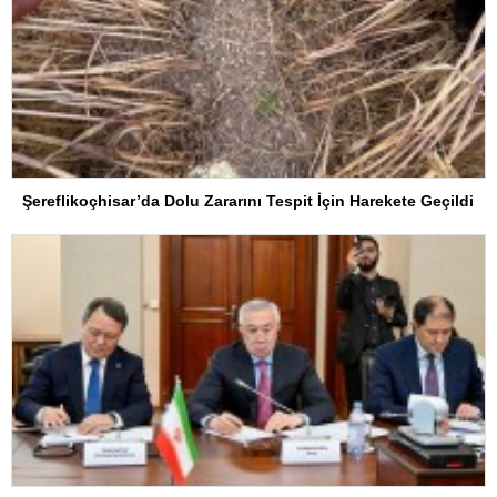
Şereflikoçhisar’da Dolu Zararını Tespit İçin Harekete Geçildi