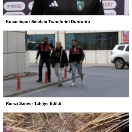
Kocaelispor Smolcic Transferini Durdurdu
Remzi Sanver Tahliye Edildi