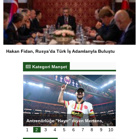
Hakan Fidan, Rusya’da Türk İş Adamlarıyla Buluştu
Kategori Manşet
ı
Antrenörlüğe ”Hayır” diyen Mertens,
Salihli S
karar
Galatasaray’dan bakın ne istedi
1
2
3
4
5
6
7
8
9
10