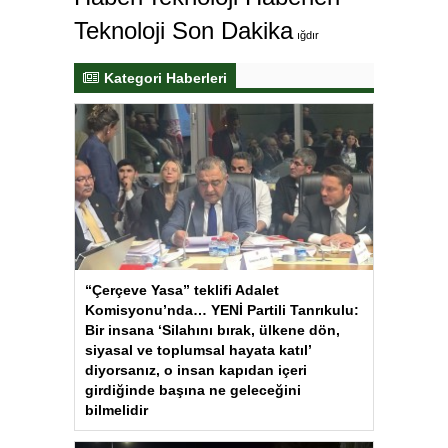
Teknoloji Son Dakika
ığdır
Kategori Haberleri
“Çerçeve Yasa” teklifi Adalet
Komisyonu’nda… YENİ Partili Tanrıkulu:
Bir insana ‘Silahını bırak, ülkene dön,
siyasal ve toplumsal hayata katıl’
diyorsanız, o insan kapıdan içeri
girdiğinde başına ne geleceğini
bilmelidir