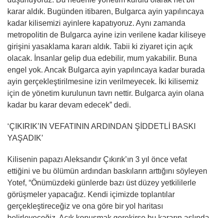
karar aldık. Bugünden itibaren, Bulgarca ayin yapılıncaya
kadar kilisemizi ayinlere kapatıyoruz. Aynı zamanda
metropolitin de Bulgarca ayine izin verilene kadar kiliseye
girişini yasaklama kararı aldık. Tabii ki ziyaret için açık
olacak. İnsanlar gelip dua edebilir, mum yakabilir. Buna
engel yok. Ancak Bulgarca ayin yapılıncaya kadar burada
ayin gerçekleştirilmesine izin verilmeyecek. İki kilisemiz
için de yönetim kurulunun tavrı nettir. Bulgarca ayin olana
kadar bu karar devam edecek” dedi.
‘ÇIKIRIK’IN VEFATININ ARDINDAN ŞİDDETLİ BASKI
YAŞADIK’
Kilisenin papazı Aleksandır Çıkırık’ın 3 yıl önce vefat
ettiğini ve bu ölümün ardından baskıların arttığını söyleyen
Yotef, “Önümüzdeki günlerde bazı üst düzey yetkililerle
görüşmeler yapacağız. Kendi içimizde toplantılar
gerçekleştireceğiz ve ona göre bir yol haritası
belirleyeceğiz. Açık konuşmak gerekirse bu kararın aslında