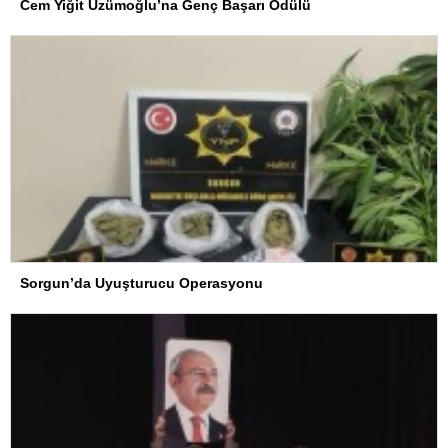
Cem Yiğit Üzümoğlu’na Genç Başarı Ödülü
Sorgun’da Uyuşturucu Operasyonu