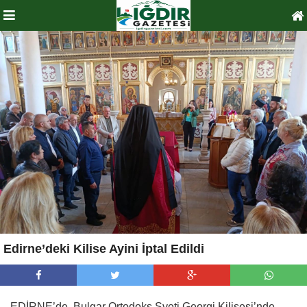
Edirne’deki Kilise Ayini İptal Edildi
EDİRNE’de, Bulgar Ortodoks Sveti Georgi Kilisesi’nde