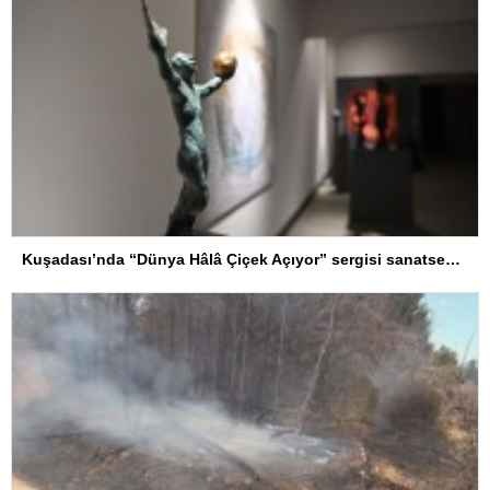
Kuşadası’nda “Dünya Hâlâ Çiçek Açıyor” sergisi sanatseverlerle buluşuyor