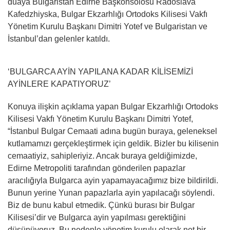
duaya Bulgaristan Edirne Başkonsolosu Radoslava
Kafedzhiyska, Bulgar Ekzarhlığı Ortodoks Kilisesi Vakfı
Yönetim Kurulu Başkanı Dimitri Yotef ve Bulgaristan ve
İstanbul’dan gelenler katıldı.
‘BULGARCA AYİN YAPILANA KADAR KİLİSEMİZİ
AYİNLERE KAPATIYORUZ’
Konuya ilişkin açıklama yapan Bulgar Ekzarhlığı Ortodoks
Kilisesi Vakfı Yönetim Kurulu Başkanı Dimitri Yotef,
“İstanbul Bulgar Cemaati adına bugün buraya, geleneksel
kutlamamızı gerçekleştirmek için geldik. Bizler bu kilisenin
cemaatiyiz, sahipleriyiz. Ancak buraya geldiğimizde,
Edirne Metropoliti tarafından gönderilen papazlar
aracılığıyla Bulgarca ayin yapamayacağımız bize bildirildi.
Bunun yerine Yunan papazlarla ayin yapılacağı söylendi.
Biz de bunu kabul etmedik. Çünkü burası bir Bulgar
Kilisesi’dir ve Bulgarca ayin yapılması gerektiğini
düşünüyoruz. Bu nedenle yönetim kurulu olarak net bir