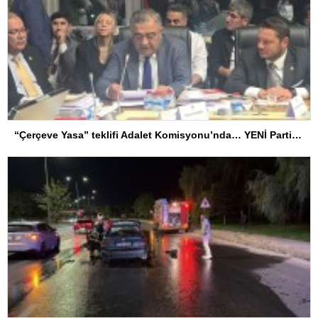
“Çerçeve Yasa” teklifi Adalet Komisyonu’nda… YENİ Partili Tanrıkulu: Bir insana ‘Silahını bırak, ülkene dön, siyasal ve toplumsal hayata katıl’ diyorsanız, o insan kapıdan içeri girdiğinde başına ne geleceğini bilmelidir