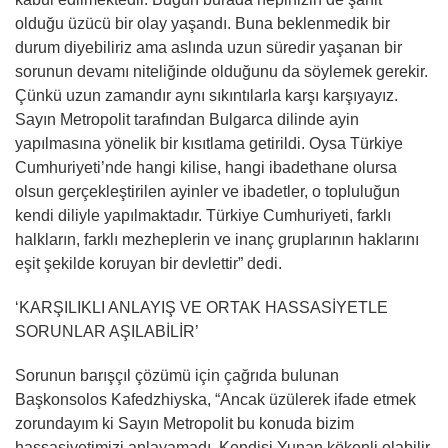
olduğu üzücü bir olay yaşandı. Buna beklenmedik bir
durum diyebiliriz ama aslında uzun süredir yaşanan bir
sorunun devamı niteliğinde olduğunu da söylemek gerekir.
Çünkü uzun zamandır aynı sıkıntılarla karşı karşıyayız.
Sayın Metropolit tarafından Bulgarca dilinde ayin
yapılmasına yönelik bir kısıtlama getirildi. Oysa Türkiye
Cumhuriyeti’nde hangi kilise, hangi ibadethane olursa
olsun gerçekleştirilen ayinler ve ibadetler, o topluluğun
kendi diliyle yapılmaktadır. Türkiye Cumhuriyeti, farklı
halkların, farklı mezheplerin ve inanç gruplarının haklarını
eşit şekilde koruyan bir devlettir” dedi.
‘KARŞILIKLI ANLAYIŞ VE ORTAK HASSASİYETLE
SORUNLAR AŞILABİLİR’
Sorunun barışçıl çözümü için çağrıda bulunan
Başkonsolos Kafedzhiyska, “Ancak üzülerek ifade etmek
zorundayım ki Sayın Metropolit bu konuda bizim
hassasiyetimizi anlayamadı. Kendisi Yunan kökenli olabilir