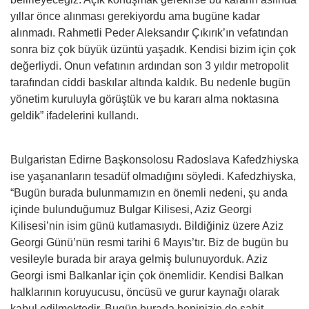
yıllar önce alınması gerekiyordu ama bugüne kadar
alınmadı. Rahmetli Peder Aleksandır Çıkırık’ın vefatından
sonra biz çok büyük üzüntü yaşadık. Kendisi bizim için çok
değerliydi. Onun vefatının ardından son 3 yıldır metropolit
tarafından ciddi baskılar altında kaldık. Bu nedenle bugün
yönetim kuruluyla görüştük ve bu kararı alma noktasına
geldik” ifadelerini kullandı.
Bulgaristan Edirne Başkonsolosu Radoslava Kafedzhiyska
ise yaşananların tesadüf olmadığını söyledi. Kafedzhiyska,
“Bugün burada bulunmamızın en önemli nedeni, şu anda
içinde bulunduğumuz Bulgar Kilisesi, Aziz Georgi
Kilisesi’nin isim günü kutlamasıydı. Bildiğiniz üzere Aziz
Georgi Günü’nün resmi tarihi 6 Mayıs’tır. Biz de bugün bu
vesileyle burada bir araya gelmiş bulunuyorduk. Aziz
Georgi ismi Balkanlar için çok önemlidir. Kendisi Balkan
halklarının koruyucusu, öncüsü ve gurur kaynağı olarak
kabul edilmektedir. Bugün burada hepinizin de şahit