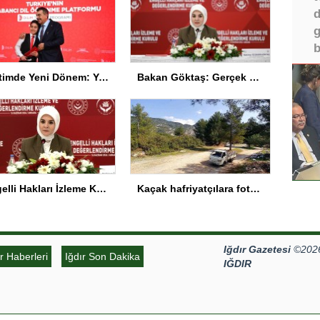
d
g
b
Eğitimde Yeni Dönem: Yapay Zeka ve Türkçe Vurgusu
Bakan Göktaş: Gerçek kalkınma engelli bireyleri kapsamalı
Engelli Hakları İzleme Kurulu Toplandı
Kaçak hafriyatçılara fotokapan ve dronlu denetim
Iğdır Gazetesi
©2026 
ır Haberleri
Iğdır Son Dakika
IĞDIR