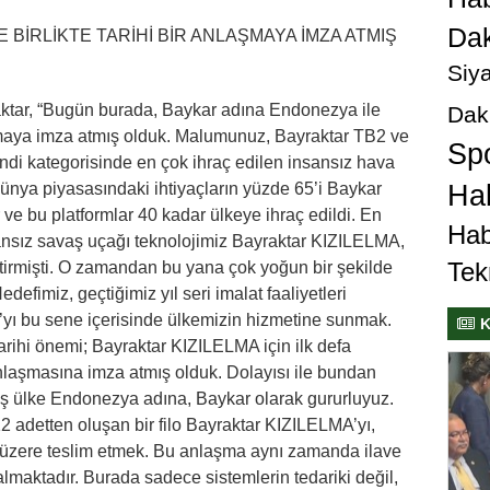
Dak
 BİRLİKTE TARİHİ BİR ANLAŞMAYA İMZA ATMIŞ
Siya
tar, “Bugün burada, Baykar adına Endonezya ile
Dak
laşmaya imza atmış olduk. Malumunuz, Bayraktar TB2 ve
Sp
i kategorisinde en çok ihraç edilen insansız hava
 Dünya piyasasındaki ihtiyaçların yüzde 65’i Baykar
Hab
 ve bu platformlar 40 kadar ülkeye ihraç edildi. En
Hab
sansız savaş uçağı teknolojimiz Bayraktar KIZILELMA,
Tek
tirmişti. O zamandan bu yana çok yoğun bir şekilde
defimiz, geçtiğimiz yıl seri imalat faaliyetleri
ı bu sene içerisinde ülkemizin hizmetine sunmak.
K
ihi önemi; Bayraktar KIZILELMA için ilk defa
anlaşmasına imza atmış olduk. Dolayısı ile bundan
eş ülke Endonezya adına, Baykar olarak gururluyuz.
12 adetten oluşan bir filo Bayraktar KIZILELMA’yı,
 üzere teslim etmek. Bu anlaşma aynı zamanda ilave
almaktadır. Burada sadece sistemlerin tedariki değil,