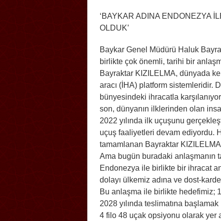
‘BAYKAR ADINA ENDONEZYA İLE
OLDUK’
Baykar Genel Müdürü Haluk Bayrak
birlikte çok önemli, tarihi bir an
Bayraktar KIZILELMA, dünyada kend
aracı (İHA) platform sistemleridir.
bünyesindeki ihracatla karşılanıyor
son, dünyanın ilklerinden olan in
2022 yılında ilk uçuşunu gerçekleş
uçuş faaliyetleri devam ediyordu. He
tamamlanan Bayraktar KIZILELMA’y
Ama bugün buradaki anlaşmanın tar
Endonezya ile birlikte bir ihracat 
dolayı ülkemiz adına ve dost-kard
Bu anlaşma ile birlikte hedefimiz; 
2028 yılında teslimatına başlamak
4 filo 48 uçak opsiyonu olarak yer 