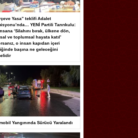
çeve Yasa” teklifi Adalet
isyonu’nda… YENİ Partili Tanrıkulu:
insana ‘Silahını bırak, ülkene dön,
sal ve toplumsal hayata katıl’
rsanız, o insan kapıdan içeri
iğinde başına ne geleceğini
elidir
mobil Yangınında Sürücü Yaralandı