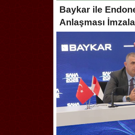
Baykar ile Endone
Anlaşması İmzala
lik şakası Dünya Kupası’nı
Antrenörlüğe ”Hayır” diye
tırdı! Güney Kore’den sert karar
Galatasaray’dan bakın ne i