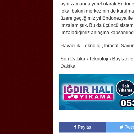
aynı zamanda yerel olarak Endonez
lokal bakım merkezinin de kurulmas
üzere geçtiğimiz yıl Endonezya ile
imzalamıştık. Bu da üçüncü sistem v
imzaladığımız anlaşma kapsamında 
Havacılık, Teknoloji, İhracat, Sav
Son Dakika › Teknoloji › Baykar il
Dakika
Paylaş
Twee