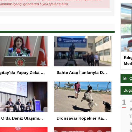
rumluluk içeriği gönderen Üye/Üyeler’e aittir.
Kılı
Merk
Yargıtay’da Yapay Zeka Sempozyumu Düzenlendi
Sahte Araç İlanlarıyla Dolandırıcılık: 11 Gözaltı
Ç
Bug
“
K
T
NATO’da Deniz Ulaşımında Siber Güvenlik Vurgusu
Dronsavar Köpekler Kapısuyu’nda
b
t