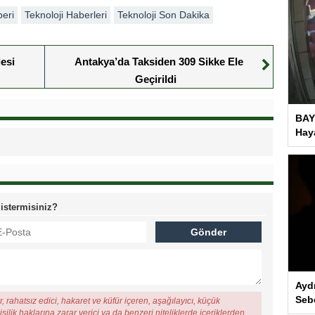
beri
Teknoloji Haberleri
Teknoloji Son Dakika
esi
Antakya’da Taksiden 309 Sikke Ele
Geçirildi
BAY
Haya
 istermisiniz?
Ayd
Seb
, rahatsız edici, hakaret ve küfür içeren, aşağılayıcı, küçük
şilik haklarına zarar verici ya da benzeri niteliklerde içeriklerden