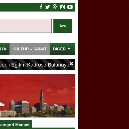
NYA
KÜLTÜR – SANAT
DİĞER
erili Eğitim Kadrosu Bulunuyor
ategori Manşet