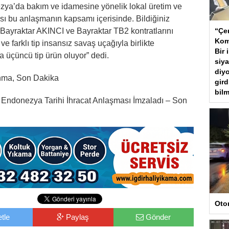
ya’da bakım ve idamesine yönelik lokal üretim ve
ı bu anlaşmanın kapsamı içerisinde. Bildiğiniz
 Bayraktar AKINCI ve Bayraktar TB2 kontratlarını
“Çer
Kom
e farklı tip insansız savaş uçağıyla birlikte
Bir 
üçüncü tip ürün oluyor” dedi.
siya
diyo
unma, Son Dakika
gird
bilm
e Endonezya Tarihi İhracat Anlaşması İmzaladı – Son
Oto
tle
Paylaş
Gönder