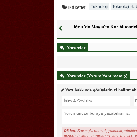
Teknoloji
Teknoloji Ha
Etiketler:
Iğdır’da Mayıs’ta Kar Mücadel
Yorumlar
Yorumlar (Yorum Yapılmamış)
Yazı hakkında görüşlerinizi belirtmek
Dikkat!
Suç teşkil edecek, yasadışı, tehditkar
düşürücü, kaba, pornografik, ahlaka aykırı, ki