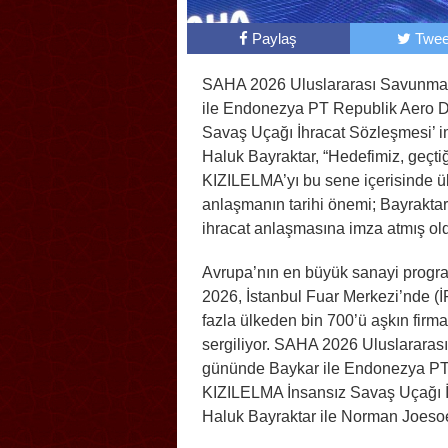
Paylaş
Twee
SAHA 2026 Uluslararası Savunma,
ile Endonezya PT Republik Aero D
Savaş Uçağı İhracat Sözleşmesi’ 
Haluk Bayraktar, “Hedefimiz, geçtiğ
KIZILELMA’yı bu sene içerisinde 
anlaşmanın tarihi önemi; Bayraktar 
ihracat anlaşmasına imza atmış old
Avrupa’nın en büyük sanayi progr
2026, İstanbul Fuar Merkezi’nde (İ
fazla ülkeden bin 700’ü aşkın firman
sergiliyor. SAHA 2026 Uluslararası
gününde Baykar ile Endonezya PT 
KIZILELMA İnsansız Savaş Uçağı İ
Haluk Bayraktar ile Norman Joesoe