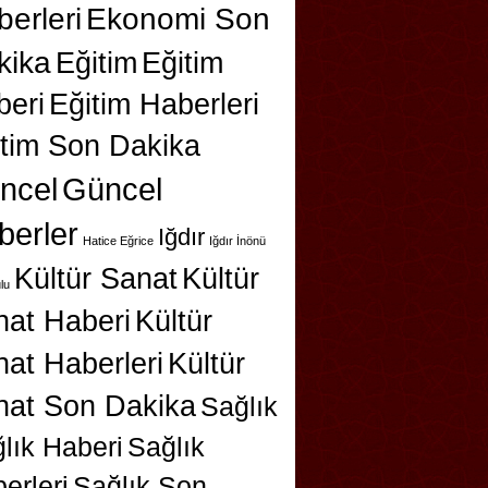
erleri
Ekonomi Son
kika
Eğitim
Eğitim
beri
Eğitim Haberleri
itim Son Dakika
ncel
Güncel
berler
Iğdır
Hatice Eğrice
Iğdır İnönü
Kültür Sanat
Kültür
lu
nat Haberi
Kültür
at Haberleri
Kültür
nat Son Dakika
Sağlık
lık Haberi
Sağlık
erleri
Sağlık Son