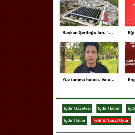
Başkan Şerifoğulları: “Kıymetli projeleri yatırıma dönüştürdük”
Yüz tanıma hatası: Vatandaşın fotoğrafı arananlar listesine eklendi
Iğdır Gazetesi
Iğdır Haberi
Iğd
Iğdır Haber
Telif & Yasal Uyarı