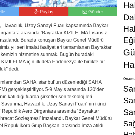
Hab
tle
Paylaş
Gönder
Da
 Havacılık, Uzay Sanayi Fuarı kapsamında Baykar
Ha
irgantara arasında ‘Bayraktar KIZILELMA İnsansız
Eğ
imzalandı. Burada konuşan Baykar Genel Müdürü
imiz yıl seri imalat faaliyetleri tamamlanan Bayraktar
Gü
ülkemizin hizmetine sunmak. Bugün buradaki
KIZILELMA için ilk defa Endonezya ile birlikte bir
Ha
uk” dedi.
Ortaoku
amlarından SAHA İstanbul’un düzenlediği SAHA
Sa
FM) gerçekleştiriliyor. 5-9 Mayıs arasında 120’den
ın katıldığı fuarda şirketler son teknolojileri
San
 Savunma, Havacılık, Uzay Sanayi Fuarı’nın ikinci
Sa
Republik Aero Dirgantara arasında ‘Bayraktar
hracat Sözleşmesi’ imzalandı. Baykar Genel Müdürü
Sağ
f Repuklikorp Grup Başkanı arasında imza atıldı.
Hab