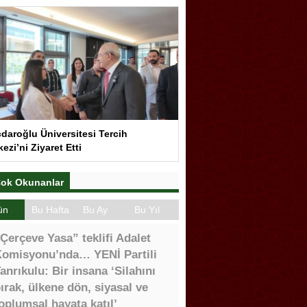
çdaroğlu Üniversitesi Tercih
ezi’ni Ziyaret Etti
ok Okunanlar
ün
Bu Hafta
Bu Ay
Bu Yıl
Çerçeve Yasa” teklifi Adalet
omisyonu’nda… YENİ Partili
anrıkulu: Bir insana ‘Silahını
ırak, ülkene dön, siyasal ve
oplumsal hayata katıl’