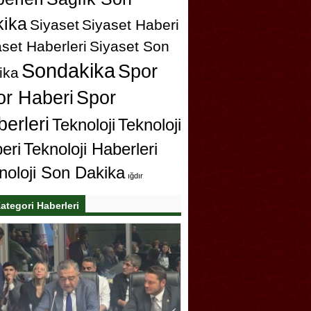
ika
Siyaset
Siyaset Haberi
set Haberleri
Siyaset Son
Sondakika
Spor
ika
or Haberi
Spor
erleri
Teknoloji
Teknoloji
eri
Teknoloji Haberleri
noloji Son Dakika
ığdır
ategori Haberleri