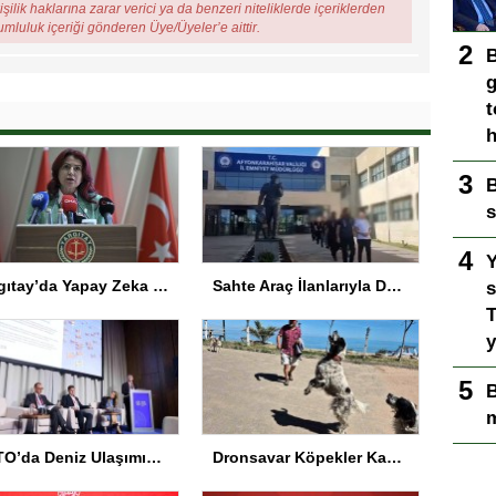
şilik haklarına zarar verici ya da benzeri niteliklerde içeriklerden
rumluluk içeriği gönderen Üye/Üyeler’e aittir.
B
g
t
h
B
s
Y
Yargıtay’da Yapay Zeka Sempozyumu Düzenlendi
Sahte Araç İlanlarıyla Dolandırıcılık: 11 Gözaltı
s
T
y
B
m
NATO’da Deniz Ulaşımında Siber Güvenlik Vurgusu
Dronsavar Köpekler Kapısuyu’nda