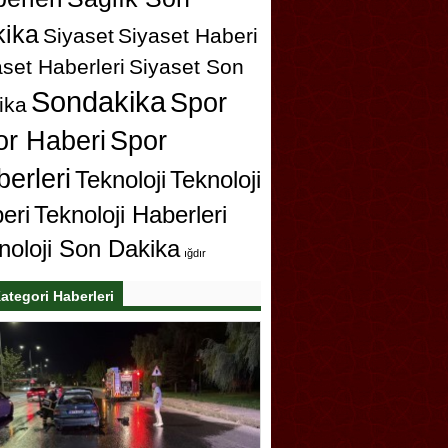
ika
Siyaset
Siyaset Haberi
set Haberleri
Siyaset Son
Sondakika
Spor
ika
or Haberi
Spor
erleri
Teknoloji
Teknoloji
eri
Teknoloji Haberleri
noloji Son Dakika
ığdır
ategori Haberleri