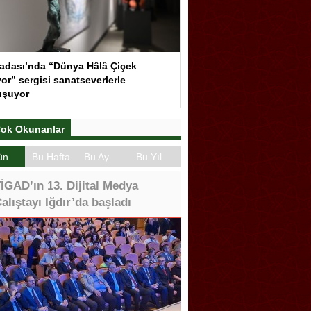
adası’nda “Dünya Hâlâ Çiçek
or” sergisi sanatseverlerle
uşuyor
ok Okunanlar
ün
Bu Hafta
Bu Ay
Bu Yıl
İGAD’ın 13. Dijital Medya
alıştayı Iğdır’da başladı