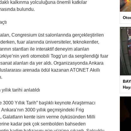
odaklı kalkınma yolculuğuna önemli katkılar
masında bulundu.
Oto
açtı
ları, Congresium üst salonlarında gerçekleştirilen
erken, fuar alanında üniversiteler, teknokentler,
ının stantları ile interaktif deneyim alanları
Türkiye’nin yerli otomobili Togg’un da sergilendiği fuar
al sanat alanları da yer aldı. Organizasyonda Ankara
 uluslararası arenada ödül kazanan ATONET Akıllı
ı.
BAY
Haya
ıllık tarihi anlatıldı
3000 Yıllık Tarih” başlıklı keynote Araştırmacı
. Ankara’nın 3000 yıllık geçmişindeki Frig
, Galatların kente isim verme öyküsünden Milli
lerine kadar pek çok sembolden bahseden
entin kadim hafızasını gün yüzüne çıkardı. Selçuklu