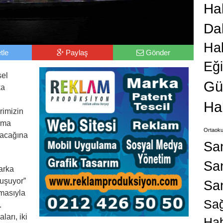
Hab
Da
Ha
tle
Paylaş
Gönder
Eğ
sel
Gü
ka
Ha
rimizin
ınma
Ortaoku
yacağına
Sa
San
arka
uşuyor”
Sa
masıyla
Sağ
.
arı, iki
Hab