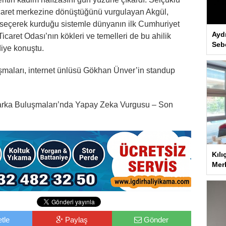
ticaret merkezine dönüştüğünü vurgulayan Akgül,
nı seçerek kurduğu sistemle dünyanın ilk Cumhuriyet
Ayd
icaret Odası’nın kökleri ve temelleri de bu ahilik
Seb
diye konuştu.
şmaları, internet ünlüsü Gökhan Ünver’in standup
Marka Buluşmaları’nda Yapay Zeka Vurgusu – Son
Kılı
Merk
tle
Paylaş
Gönder