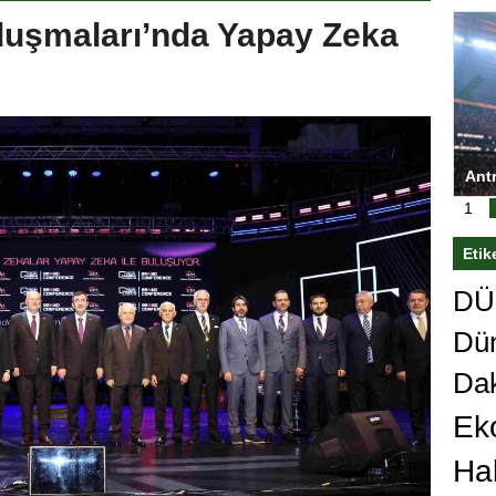
uşmaları’nda Yapay Zeka
ası’nı
Antrenörlüğe ”Hayır” diyen Mertens,
Sali
sert karar
Galatasaray’dan bakın ne istedi
1
Etik
DÜn
Dü
Da
Ek
Ha