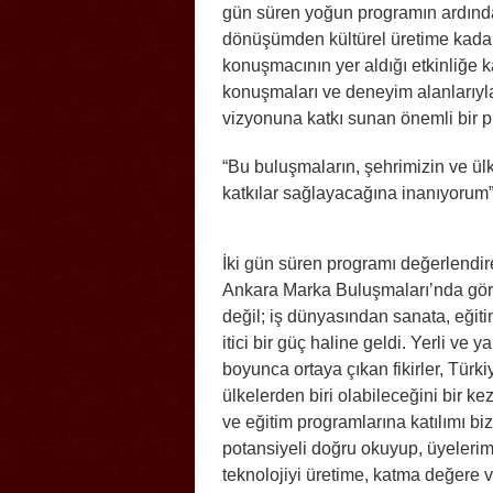
gün süren yoğun programın ardınd
dönüşümden kültürel üretime kadar 
konuşmacının yer aldığı etkinliğe kat
konuşmaları ve deneyim alanlarıyla
vizyonuna katkı sunan önemli bir pl
“Bu buluşmaların, şehrimizin ve ül
katkılar sağlayacağına inanıyorum
İki gün süren programı değerlendi
Ankara Marka Buluşmaları’nda gördü
değil; iş dünyasından sanata, eğit
itici bir güç haline geldi. Yerli ve 
boyunca ortaya çıkan fikirler, Tür
ülkelerden biri olabileceğini bir ke
ve eğitim programlarına katılımı bi
potansiyeli doğru okuyup, üyelerim
teknolojiyi üretime, katma değere