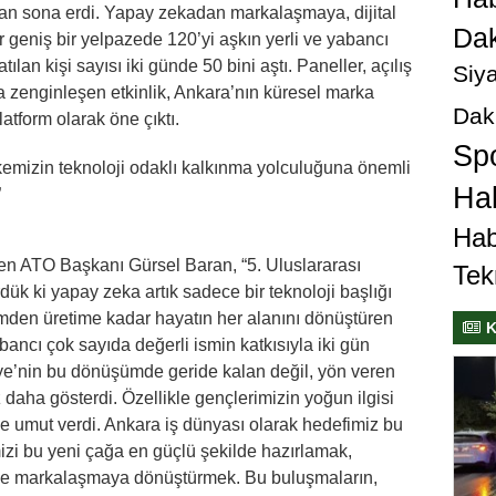
an sona erdi. Yapay zekadan markalaşmaya, dijital
Dak
geniş bir yelpazede 120’yi aşkın yerli ve yabancı
ılan kişi sayısı iki günde 50 bini aştı. Paneller, açılış
Siya
 zenginleşen etkinlik, Ankara’nın küresel marka
Dak
atform olarak öne çıktı.
Sp
kemizin teknoloji odaklı kalkınma yolculuğuna önemli
Hab
”
Hab
ren ATO Başkanı Gürsel Baran, “5. Uluslararası
Tek
k ki yapay zeka artık sadece bir teknoloji başlığı
imden üretime kadar hayatın her alanını dönüştüren
K
yabancı çok sayıda değerli ismin katkısıyla iki gün
kiye’nin bu dönüşümde geride kalan değil, yön veren
z daha gösterdi. Özellikle gençlerimizin yoğun ilgisi
ze umut verdi. Ankara iş dünyası olarak hedefimiz bu
izi bu yeni çağa en güçlü şekilde hazırlamak,
 ve markalaşmaya dönüştürmek. Bu buluşmaların,