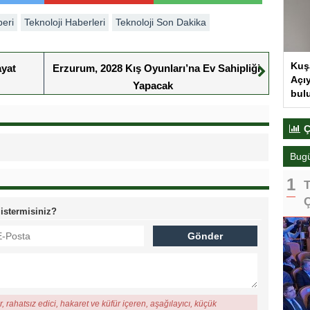
beri
Teknoloji Haberleri
Teknoloji Son Dakika
Kuş
ayat
Erzurum, 2028 Kış Oyunları’na Ev Sahipliği
Açıy
Yapacak
bul
Ç
Bug
T
Ç
 istermisiniz?
, rahatsız edici, hakaret ve küfür içeren, aşağılayıcı, küçük