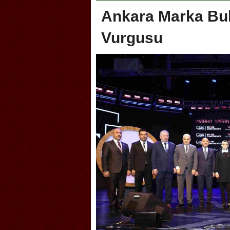
Ankara Marka Bul
Vurgusu
oca, Geleneksel Türk Okçuluğu
Askerlik şakası Dünya Kup
yonası’na ev sahipliği yapıyor
karıştırdı! Güney Kore’den 