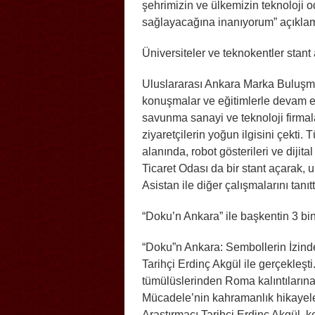
şehrimizin ve ülkemizin teknoloji 
sağlayacağına inanıyorum” açıkla
Üniversiteler ve teknokentler stant 
Uluslararası Ankara Marka Buluşma
konuşmalar ve eğitimlerle devam ed
savunma sanayi ve teknoloji firmalar
ziyaretçilerin yoğun ilgisini çekti. 
alanında, robot gösterileri ve dijit
Ticaret Odası da bir stant açarak,
Asistan ile diğer çalışmalarını tanıtt
“Doku’n Ankara” ile başkentin 3 bin y
“Doku”n Ankara: Sembollerin İzinde 
Tarihçi Erdinç Akgül ile gerçekleşti
tümülüslerinden Roma kalıntılarına
Mücadele’nin kahramanlık hikaye
Araştırmacı Tarihçi Erdinç Akgül, k