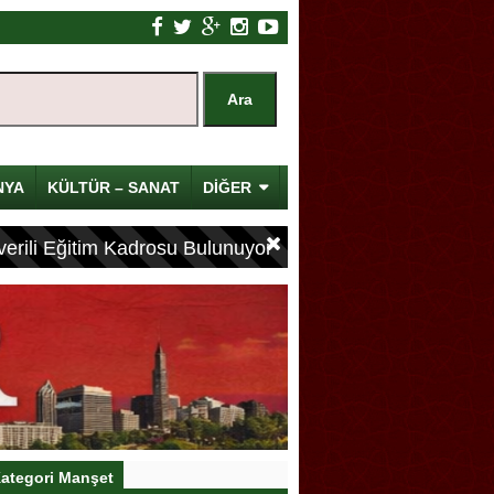
NYA
KÜLTÜR – SANAT
DİĞER
erili Eğitim Kadrosu Bulunuyor
ategori Manşet