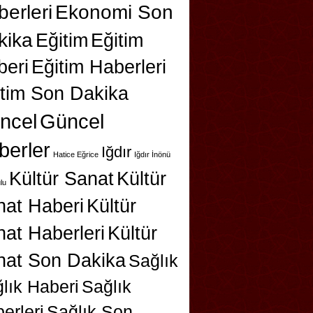
erleri
Ekonomi Son
kika
Eğitim
Eğitim
beri
Eğitim Haberleri
itim Son Dakika
ncel
Güncel
berler
Iğdır
Hatice Eğrice
Iğdır İnönü
Kültür Sanat
Kültür
lu
nat Haberi
Kültür
at Haberleri
Kültür
nat Son Dakika
Sağlık
lık Haberi
Sağlık
erleri
Sağlık Son