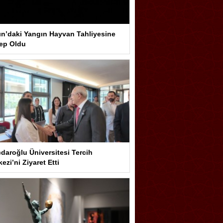
ın’daki Yangın Hayvan Tahliyesine
ep Oldu
çdaroğlu Üniversitesi Tercih
ezi’ni Ziyaret Etti