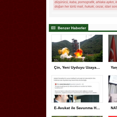
düşürücü, kaba, pornografik, ahlaka aykırı, ki
doğan her türlü mali, hukuki, cezai, idari so
Benzer Haberler
Çin, Yeni Uyduyu Uzaya Gönderdi
E-Avukat ile Savunma Hakkı Gelişiyor