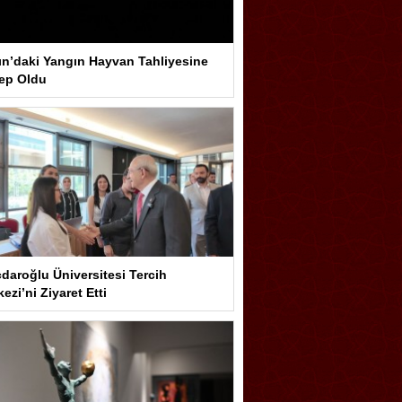
ın’daki Yangın Hayvan Tahliyesine
ep Oldu
çdaroğlu Üniversitesi Tercih
ezi’ni Ziyaret Etti