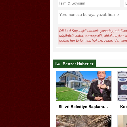
Dikkat!
Suç teşkil edecek, yasadışı, tehditkar
düşürücü, kaba, pornografik, ahlaka aykırı, ki
doğan her türlü mali, hukuki, cezai, idari so
Benzer Haberler
Silivri Belediye Başkanı Yolsuzluk Soruşturmasında İfade Verdi