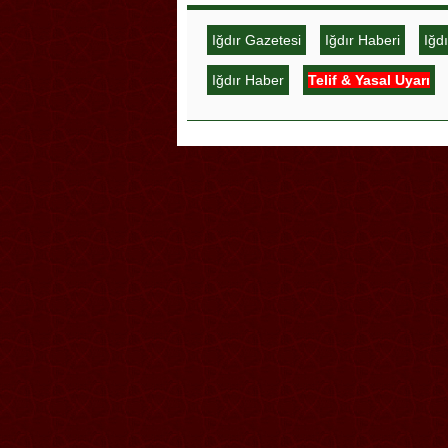
Iğdır Gazetesi
Iğdır Haberi
Iğd
Iğdır Haber
Telif & Yasal Uyarı