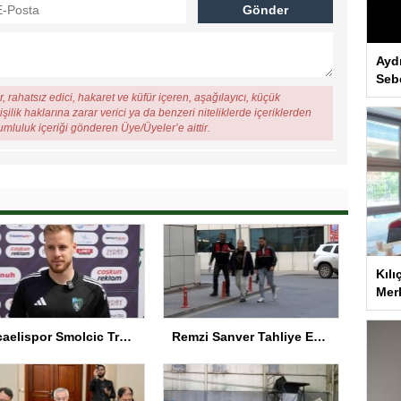
Ayd
Seb
, rahatsız edici, hakaret ve küfür içeren, aşağılayıcı, küçük
şilik haklarına zarar verici ya da benzeri niteliklerde içeriklerden
rumluluk içeriği gönderen Üye/Üyeler’e aittir.
Kılı
Merk
Kocaelispor Smolcic Transferini Durdurdu
Remzi Sanver Tahliye Edildi