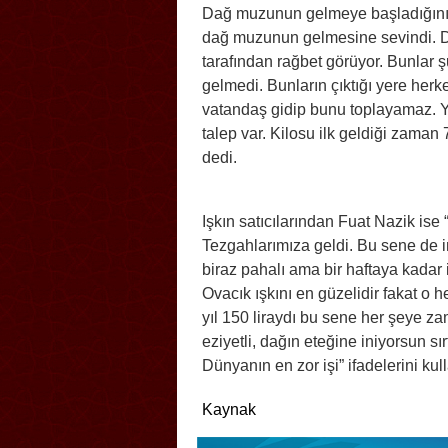
Dağ muzunun gelmeye başladığını a
dağ muzunun gelmesine sevindi. Da
tarafından rağbet görüyor. Bunlar ş
gelmedi. Bunların çıktığı yere herk
vatandaş gidip bunu toplayamaz. Yıl
talep var. Kilosu ilk geldiği zaman
dedi.
Işkın satıcılarından Fuat Nazik ise 
Tezgahlarımıza geldi. Bu sene de in
biraz pahalı ama bir haftaya kadar 
Ovacık ışkını en güzelidir fakat o h
yıl 150 liraydı bu sene her şeye za
eziyetli, dağın eteğine iniyorsun sır
Dünyanın en zor işi” ifadelerini kul
Kaynak