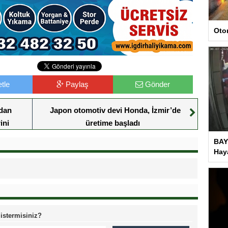
Oto
tle
Paylaş
Gönder
ndan
Japon otomotiv devi Honda, İzmir’de
ini
üretime başladı
BAY
Haya
 istermisiniz?