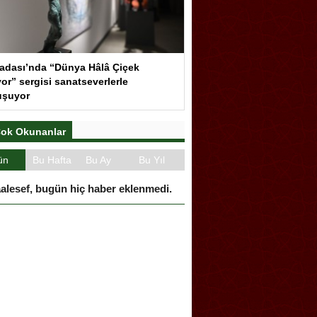
adası’nda “Dünya Hâlâ Çiçek
or” sergisi sanatseverlerle
uşuyor
ok Okunanlar
ün
Bu Hafta
Bu Ay
Bu Yıl
alesef, bugün hiç haber eklenmedi.