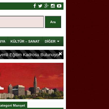
NYA
KÜLTÜR – SANAT
DİĞER
erili Eğitim Kadrosu Bulunuyor
ategori Manşet