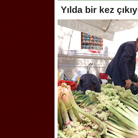
Yılda bir kez çıkı
lik şakası Dünya Kupası’nı
Antrenörlüğe ”Hayır” diye
tırdı! Güney Kore’den sert karar
Galatasaray’dan bakın ne i