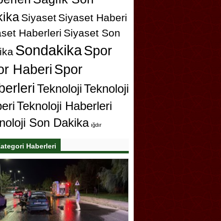
ika
Siyaset
Siyaset Haberi
set Haberleri
Siyaset Son
Sondakika
Spor
ika
or Haberi
Spor
erleri
Teknoloji
Teknoloji
eri
Teknoloji Haberleri
noloji Son Dakika
ığdır
ategori Haberleri