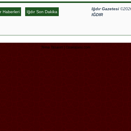
Iğdır Gazetesi
©2026 
ır Haberleri
Iğdır Son Dakika
IĞDIR
Tema Tasarım | Ozakajans.com