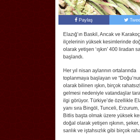
Paylaş
Twee
Elazığ’ın Baskil, Arıcak ve Karako
ilçelerinin yüksek kesimlerinde do
olarak yetişen ‘ışkın’ 400 liradan s
başlandı.
Her yıl nisan aylarının ortalarında
toplanmaya başlayan ve “Doğu’nu
olarak bilinen ışkın, birçok rahatsızl
gelmesi nedeniyle vatandaşlar tar
ilgi görüyor. Türkiye’de özellikle El
yanı sıra Bingöl, Tunceli, Erzurum
Bitlis başta olmak üzere yüksek k
doğal olarak yetişen ışkının, şeker,
sarılık ve iştahsızlık gibi birçok rahat