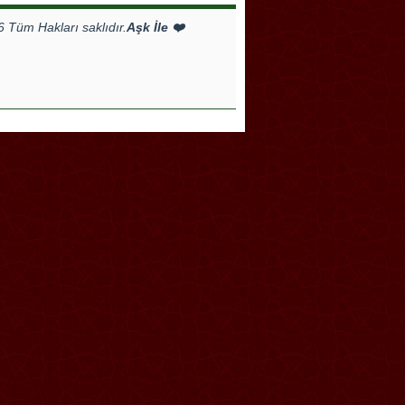
Tüm Hakları saklıdır.
Aşk İle ❤️