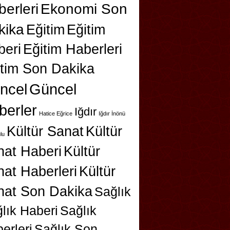
erleri
Ekonomi Son
kika
Eğitim
Eğitim
beri
Eğitim Haberleri
itim Son Dakika
ncel
Güncel
berler
Iğdır
Hatice Eğrice
Iğdır İnönü
Kültür Sanat
Kültür
lu
nat Haberi
Kültür
at Haberleri
Kültür
nat Son Dakika
Sağlık
lık Haberi
Sağlık
erleri
Sağlık Son