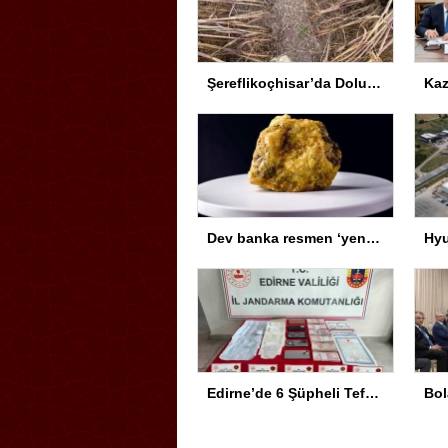
Şereflikoçhisar’da Dolu Zararını Tespit İçin Harekete Geçildi
Dev banka resmen ‘yeni altın’ ilan etti: Uranyumda tarihi rekorlara çok az kaldı
Edirne’de 6 Şüpheli Tefecilikten Gözaltında