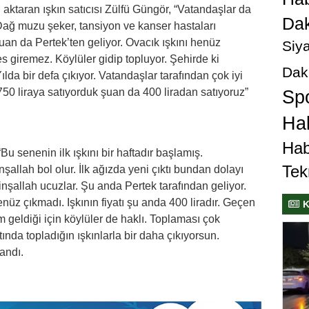
ktaran ışkın satıcısı Zülfü Güngör, “Vatandaşlar da
Dak
ğ muzu şeker, tansiyon ve kanser hastaları
uan da Pertek’ten geliyor. Ovacık ışkını henüz
Siya
es giremez. Köylüler gidip topluyor. Şehirde ki
Dak
da bir defa çıkıyor. Vatandaşlar tarafından çok iyi
 750 liraya satıyorduk şuan da 400 liradan satıyoruz”
Sp
Hab
Hab
“Bu senenin ilk ışkını bir haftadır başlamış.
Tek
şallah bol olur. İlk ağızda yeni çıktı bundan dolayı
inşallah ucuzlar. Şu anda Pertek tarafından geliyor.
enüz çıkmadı. Işkının fiyatı şu anda 400 liradır. Geçen
K
m geldiği için köylüler de haklı. Toplaması çok
tında topladığın ışkınlarla bir daha çıkıyorsun.
landı.