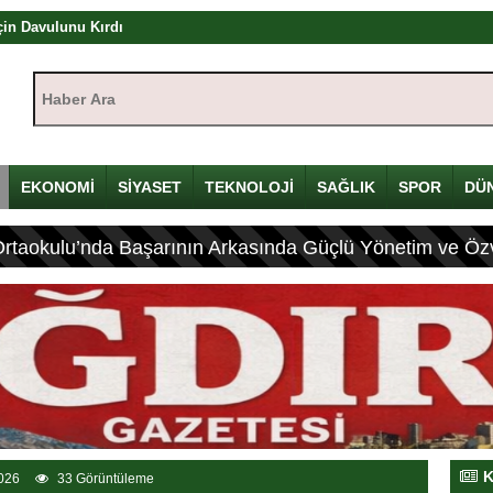
çin Davulunu Kırdı
Haber Ara:
eleneksel Mirası
lyon Lira!
EKONOMİ
SİYASET
TEKNOLOJİ
SAĞLIK
SPOR
DÜ
olandırıcılık
dırıcılığı
Ortaokulu’nda Başarının Arkasında Güçlü Yönetim ve Özv
ıştayı Iğdır’da başlıyor
K
026
33 Görüntüleme