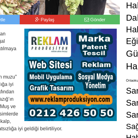
Hab
Da
tle
Paylaş
Gönder
Ha
çan
Eğ
ğal
atılmaya
Gü
Ha
n muzu”
Ortaoku
ığa iyi
Sa
afından
azığ’ın
San
, Muş ve
Sa
esimlerde
 kalp,
Sağ
sızlığa iyi geldiği belirtiliyor.
Hab