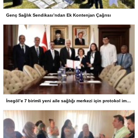
Genç Sağlık Sendikası’ndan Ek Kontenjan Çağrısı
İnegöl’e 7 birimli yeni aile sağlığı merkezi için protokol imzalandı