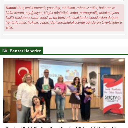
Dikkat!
Suç teşkil edecek, yasadışı, tehditkar, rahatsız edici, hakaret ve
küfür içeren, aşağılayıcı, küçük düşürücü, kaba, pornografik, ahlaka aykırı,
kişilik haklarına zarar verici ya da benzeri niteliklerde içeriklerden doğan
her türlü mali, hukuki, cezai, idari sorumluluk içeriği gönderen Üye/Üyeler’e
aittir.
Benzer Haberler