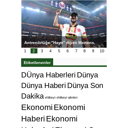
ı
Antrenörlüğe ”Hayır” diyen Mertens,
Salihli S
karar
Galatasaray’dan bakın ne istedi
1
2
3
4
5
6
7
8
9
10
Etiketlenenler
DÜnya Haberleri
Dünya
Dünya Haberi
Dünya Son
Dakika
ehlibeyt
ehlibeyt alimleri
Ekonomi
Ekonomi
Haberi
Ekonomi