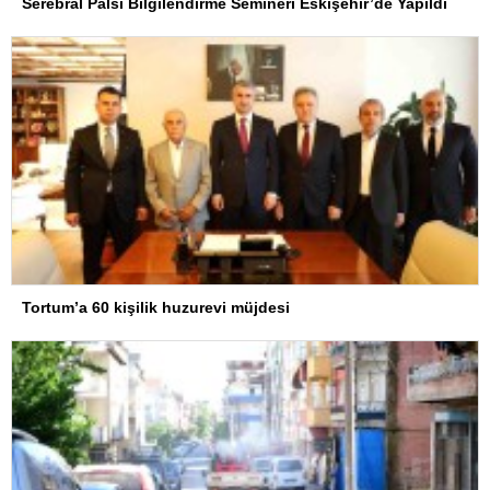
Serebral Palsi Bilgilendirme Semineri Eskişehir’de Yapıldı
Tortum’a 60 kişilik huzurevi müjdesi