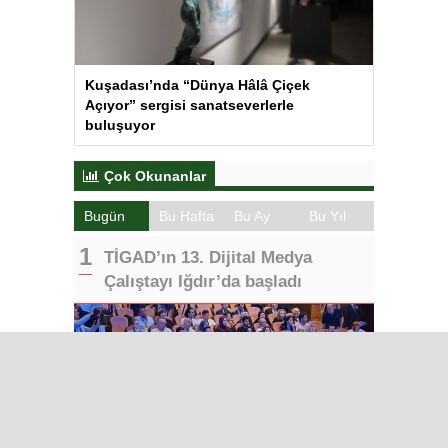
Kuşadası’nda “Dünya Hâlâ Çiçek
Açıyor” sergisi sanatseverlerle
buluşuyor
Çok Okunanlar
Bugün
Bu Hafta
Bu Ay
Bu Yıl
TİGAD’ın 13. Dijital Medya
Çalıştayı Iğdır’da başladı