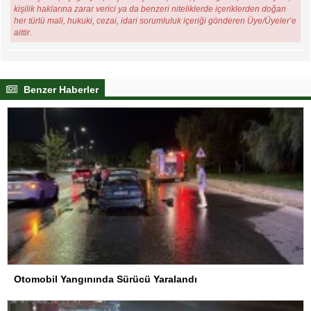
kişilik haklarına zarar verici ya da benzeri niteliklerde içeriklerden doğan
her türlü mali, hukuki, cezai, idari sorumluluk içeriği gönderen Üye/Üyeler’e
aittir.
Benzer Haberler
Otomobil Yangınında Sürücü Yaralandı