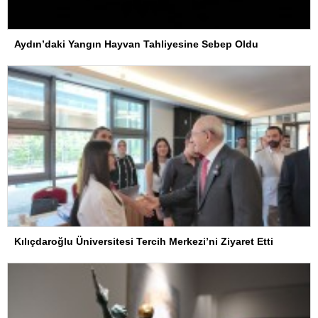
Aydın’daki Yangın Hayvan Tahliyesine Sebep Oldu
Kılıçdaroğlu Üniversitesi Tercih Merkezi’ni Ziyaret Etti