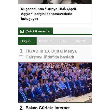
Kuşadası’nda “Dünya Hâlâ Çiçek
Açıyor” sergisi sanatseverlerle
buluşuyor
Çok Okunanlar
Bugün
Bu Hafta
Bu Ay
Bu Yıl
TİGAD’ın 13. Dijital Medya
Çalıştayı Iğdır’da başladı
Bakan Gürlek: İnternet