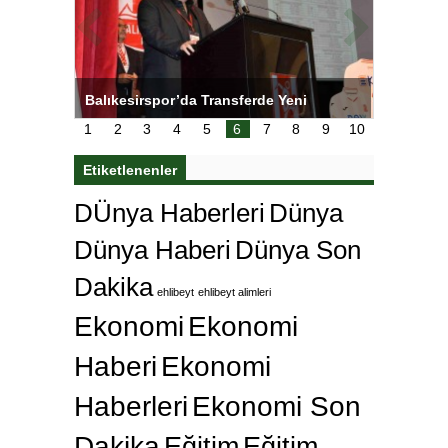
NL’de
Balıkesirspor’da Transferde Yeni
Yeşilay’
Yaklaşım
1
2
3
4
5
6
7
8
9
10
Etiketlenenler
DÜnya Haberleri
Dünya
Dünya Haberi
Dünya Son
Dakika
ehlibeyt
ehlibeyt alimleri
Ekonomi
Ekonomi
Haberi
Ekonomi
Haberleri
Ekonomi Son
Dakika
Eğitim
Eğitim