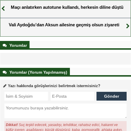
Maçı anlatırken autotune kullandı, herkesin diline düştü
Vali Aydoğdu’dan Aksun ailesine geçmiş olsun ziyareti
Yorumlar
Yorumlar (Yorum Yapılmamış)
Yazı hakkında görüşlerinizi belirtmek istermisiniz?
Dikkat!
Suç teşkil edecek, yasadışı, tehditkar, rahatsız edici, hakaret ve
küfür içeren, aşağılayıcı, küçük düşürücü, kaba, pornografik, ahlaka aykırı,