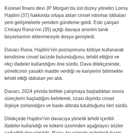
Küresel finans devi JP Morgan’da üst düzey yönetici Lorna
Hajdini (37) hakkında ortaya atılan cinsel istismar iddiaları
yeni gelişmelerle yeniden gündeme geldi. Eski çalışan
Chirayu Rana’nın (35) açtığı davaya anonim tanık
beyanlarının eklenmesiyle dosya genişledi.
Davacı Rana, Hajdini’nin pozisyonunu kötüye kullanarak
kendisine cinsel tacizde bulunduğunu, tehdit ettiğini ve
ırkçı ifadeler kullandığını öne sürdü. Dava dilekçesinde,
yöneticinin yasaklı madde verdiği ve kariyerini bitirmekle
tehdit ettiği iddiaları yer aldı.
Davacı, 2024 yılında birlikte çalışmaya başladıktan sonra
süreçlerin başladığını belirterek, rızası dışında cinsel
ilişkiye zorlandığını ve baskı altında tutulduğunu ileri sürdü.
Dilekçede Hajdini’nin davacıya yönelik tehdit içerikli
ifadeler kullandığı ve kökeni üzerinden aşağılayıcı sözler
sarf ettiği öne sürüldü. Rana, bu süreçte psikolojik baskı