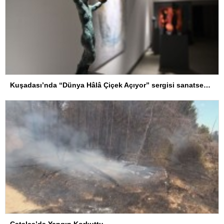
Kuşadası’nda “Dünya Hâlâ Çiçek Açıyor” sergisi sanatseverlerle buluşuyor
Çatalca’da Yangın Korkuttu