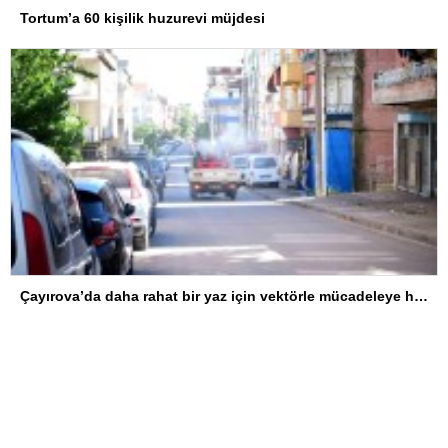
Tortum’a 60 kişilik huzurevi müjdesi
Çayırova’da daha rahat bir yaz için vektörle mücadeleye hız verildi