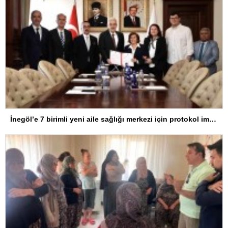
İnegöl’e 7 birimli yeni aile sağlığı merkezi için protokol imzalandı