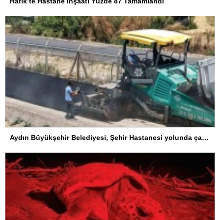
Hafik’te Hastane İnşaatı Yüzde 87 Tamamlandı
Aydın Büyükşehir Belediyesi, Şehir Hastanesi yolunda çalışmalarını sürdürüyor