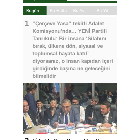
Bugün
Bu Hafta
Bu Ay
Bu Yıl
“Çerçeve Yasa” teklifi Adalet
Komisyonu’nda… YENİ Partili
Tanrıkulu: Bir insana ‘Silahını
bırak, ülkene dön, siyasal ve
toplumsal hayata katıl’
diyorsanız, o insan kapıdan içeri
girdiğinde başına ne geleceğini
bilmelidir