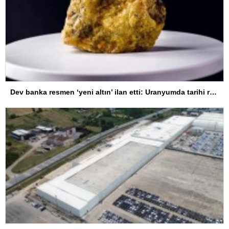
Dev banka resmen ‘yeni altın’ ilan etti: Uranyumda tarihi rekorlara çok az kaldı