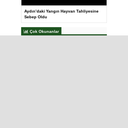
Aydın’daki Yangın Hayvan Tahliyesine
Sebep Oldu
Çok Okunanlar
Bugün
Bu Hafta
Bu Ay
Bu Yıl
Görme engelli genç metro
raylarına düştü
Iğdır’da Medya Çalıştayı ve
Tuzluca Gezisi