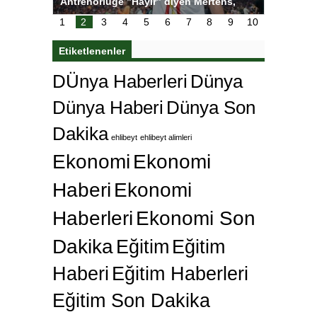
ı
Antrenörlüğe ”Hayır” diyen Mertens,
Salihli S
karar
Galatasaray’dan bakın ne istedi
1
2
3
4
5
6
7
8
9
10
Etiketlenenler
DÜnya Haberleri
Dünya
Dünya Haberi
Dünya Son
Dakika
ehlibeyt
ehlibeyt alimleri
Ekonomi
Ekonomi
Haberi
Ekonomi
Haberleri
Ekonomi Son
Dakika
Eğitim
Eğitim
Haberi
Eğitim Haberleri
Eğitim Son Dakika