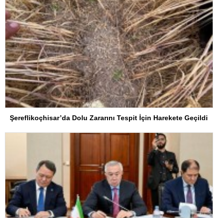
Şereflikoçhisar’da Dolu Zararını Tespit İçin Harekete Geçildi