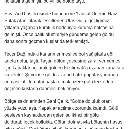
noktasına gelmişti, bu yıl ise dolup taştı.
Sivas’ın Ulaş ilçesinde bulunan ve ‘Ulusal Öneme Haiz
Sulak Alan’ olarak tescillenen Ulaş Gölü, geçtiğimiz
yıllarda yaşanan kuraklık nedeniyle kuruma noktasına
gelmişti. Önce balık ölümleriyle gündeme gelen göldü
daha sonra göçmen kuşlar da terk etmişti.
Tecer Dağı’ndaki karların erimesi ve bol yağışlarla göl
adeta dolup taştı. Taşan gölün çevresine zarar vermemesi
için kapaklar açılarak gölden Kızılırmak’a uzanan kanallara
su verildi. Şimdi ise gölde azalan balık popülasyonunun
artması, allı turnalar başta olmak üzere gölü terk eden
göçmen kuşların dönmesi bekleniyor.
Bölge sakinlerinden Gani Çelik, “Gölde doluluk oranı
yüzde yüzü aştı. Kapaklar açılmak zorunda kalındı. Gölü
besleyen kaynaklardan gelen su ikinci bir gölü
doldurabilecek bollukta. Gölün dolmasıyla bölgenin havası
bile değişti. Geçtiğimiz yıl göl kurumuştu, göçmen kuşlar da