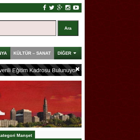
NYA
KÜLTÜR – SANAT
DİĞER
erili Eğitim Kadrosu Bulunuyor
ategori Manşet