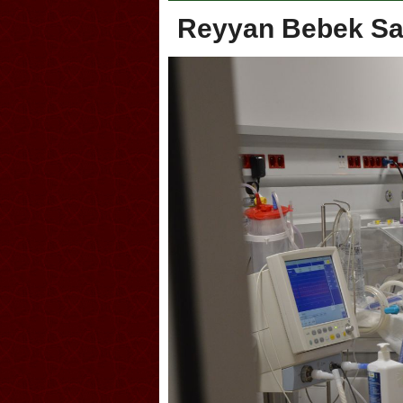
Reyyan Bebek Sa
Akçakoca, Geleneksel Tür
Şampiyonası’na ev sahipliğ