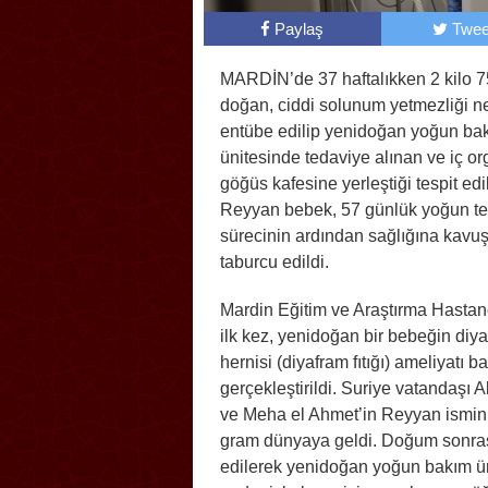
Paylaş
Twee
MARDİN’de 37 haftalıkken 2 kilo 
doğan, ciddi solunum yetmezliği n
entübe edilip yenidoğan yoğun ba
ünitesinde tedaviye alınan ve iç or
göğüs kafesine yerleştiği tespit edi
Reyyan bebek, 57 günlük yoğun te
sürecinin ardından sağlığına kavu
taburcu edildi.
Mardin Eğitim ve Araştırma Hastan
ilk kez, yenidoğan bir bebeğin diy
hernisi (diyafram fıtığı) ameliyatı b
gerçekleştirildi. Suriye vatandaşı Al
ve Meha el Ahmet’in Reyyan ismini v
gram dünyaya geldi. Doğum sonras
edilerek yenidoğan yoğun bakım ün