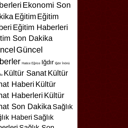
erleri
Ekonomi Son
kika
Eğitim
Eğitim
beri
Eğitim Haberleri
itim Son Dakika
ncel
Güncel
berler
Iğdır
Hatice Eğrice
Iğdır İnönü
Kültür Sanat
Kültür
lu
nat Haberi
Kültür
at Haberleri
Kültür
nat Son Dakika
Sağlık
lık Haberi
Sağlık
erleri
Sağlık Son