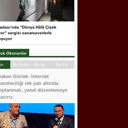
adası’nda “Dünya Hâlâ Çiçek
or” sergisi sanatseverlerle
uşuyor
ok Okunanlar
ün
Bu Hafta
Bu Ay
Bu Yıl
akan Gürlek: İnternet
azeteciliği tek çatı altında
oplanmalı, yasal düzenlemeye
azırız