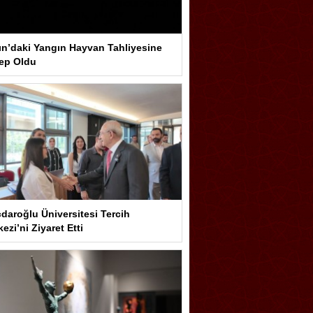
ın’daki Yangın Hayvan Tahliyesine
ep Oldu
çdaroğlu Üniversitesi Tercih
ezi’ni Ziyaret Etti