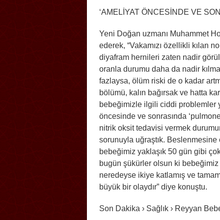
‘AMELİYAT ÖNCESİNDE VE SON
Yeni Doğan uzmanı Muhammet Hoca
ederek, “Vakamızı özellikli kılan no
diyafram hernileri zaten nadir görü
oranla durumu daha da nadir kılmakt
fazlaysa, ölüm riski de o kadar art
bölümü, kalın bağırsak ve hatta kar
bebeğimizle ilgili ciddi problemler
öncesinde ve sonrasında ‘pulmoner 
nitrik oksit tedavisi vermek durum
sorunuyla uğraştık. Beslenmesine ço
bebeğimiz yaklaşık 50 gün gibi çok
bugün şükürler olsun ki bebeğimiz 
neredeyse ikiye katlamış ve tamamen
büyük bir olaydır” diye konuştu.
Son Dakika › Sağlık › Reyyan Beb