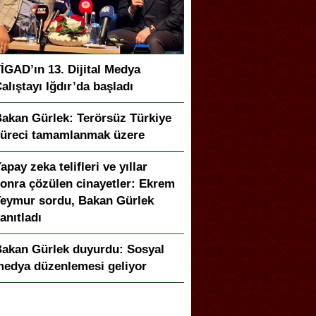
İGAD’ın 13. Dijital Medya
alıştayı Iğdır’da başladı
akan Gürlek: Terörsüz Türkiye
üreci tamamlanmak üzere
apay zeka telifleri ve yıllar
onra çözülen cinayetler: Ekrem
eymur sordu, Bakan Gürlek
anıtladı
akan Gürlek duyurdu: Sosyal
edya düzenlemesi geliyor