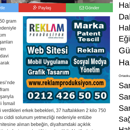
Hab
tle
Paylaş
Gönder
Da
750 gram
Ha
edeniyle
kım
Eğ
ganları
Gü
len
davi
Ha
şarak
Ortaoku
esi’nde
Sa
afram
San
aşarıyla
i İsmail
Sa
erdikleri erkek bebekleri, 37 haftalıkken 2 kilo 750
ı ciddi solunum yetmezliği nedeniyle entübe
Sağ
itesine alınan bebeğin, diyaframdaki açıklık
Hab