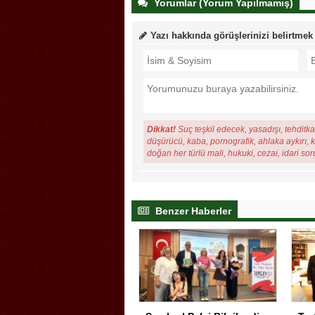
Yorumlar (Yorum Yapılmamış)
Yazı hakkında görüşlerinizi belirtmek
Dikkat!
Suç teşkil edecek, yasadışı, tehditkar
düşürücü, kaba, pornografik, ahlaka aykırı, ki
doğan her türlü mali, hukuki, cezai, idari so
Benzer Haberler