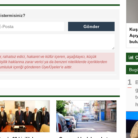
 istermisiniz?
Kuş
Açıy
bul
, rahatsız edici, hakaret ve küfür içeren, aşağılayıcı, küçük
Ç
şilik haklarına zarar verici ya da benzeri niteliklerde içeriklerden
rumluluk içeriği gönderen Üye/Üyeler’e aittir.
Bug
B
g
t
h