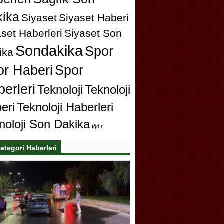
ika
Siyaset
Siyaset Haberi
set Haberleri
Siyaset Son
Sondakika
Spor
ika
or Haberi
Spor
erleri
Teknoloji
Teknoloji
eri
Teknoloji Haberleri
noloji Son Dakika
ığdır
ategori Haberleri