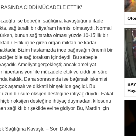
RASINDA CİDDİ MÜCADELE ETTİK’
Oto
oğlu ise bebeğin sağlığına kavuştuğunu ifade
kta, sağ taraflı bir diyafram hernisi olmasıydı. Normal
lürken, bunun sağ tarafta olması yüzde 10-15’lik bir
adır. Fıtık içine giren organ miktarı ne kadar
maktadır. Bizim hastamızda ince bağırsağın önemli bir
aciğer bile sağ toraksın içindeydi. Bu sebeple
 yaşadık. Ameliyat gerçekleşti; ancak ameliyat
hipertansiyon’ ile mücadele ettik ve ciddi bir süre
unda kaldık. Daha sonrasında ise bağırsak iskemisi
BAY
k aşamalı ve dikkatli bir şekilde geçildi. Bu
Haya
 uzun bir süre oksijen desteğine ihtiyaç duydu. Fakat
hiçbir oksijen desteğine ihtiyaç duymadan, kilosunu
 sağlıklı bir şekilde evine gidiyor. Bu, Mardin için
ek Sağlığına Kavuştu – Son Dakika