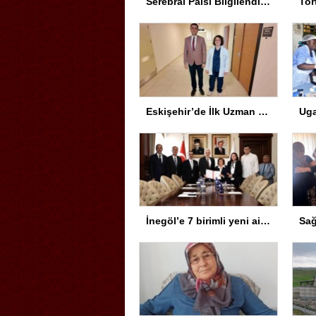
Serebral Palsi Bilgilendirme Semineri Eskişehir’de Yapıldı
Eskişehir’de İlk Uzman Hekim
İnegöl’e 7 birimli yeni aile sağlığı merkezi için protokol imzalandı