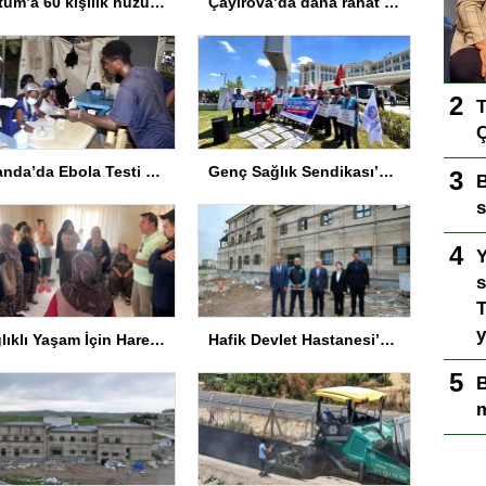
Tortum’a 60 kişilik huzurevi müjdesi
Çayırova’da daha rahat bir yaz için vektörle mücadeleye hız verildi
T
Ç
Uganda’da Ebola Testi Zorunluluğu Kaldırıldı
Genç Sağlık Sendikası’ndan Ek Kontenjan Çağrısı
B
s
Y
s
T
y
Sağlıklı Yaşam İçin Hareket Yaşı Testleri
Hafik Devlet Hastanesi’nde İnşaat Tamamlanıyor
B
m