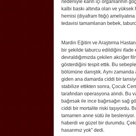
nedeniyle karın içi organlarının göğ
kalbi baskı altında olan ve yüksek 
hernisi (diyafram fıtığı) ameliyatı
tedavisi tamamlanan bebek, taburcu
Mardin Eğitim ve Araştırma Hastan
bir şekilde taburcu edildiğini ifad
devraldığımızda çekilen akciğer fil
gösterdiğini tespit ettik. Bu sebep
bölümüne danıştık. Aynı zamanda a
giden ana damarda ciddi bir tansiy
stabilize ettikten sonra, Çocuk C
tarafından operasyona alındı. Bu va
bağırsak ile ince bağırsağın sağ 
ciddi bir mortalite riski taşıyordu.
tamamen anne sütü ile besleniyor. O
haberdi ve güzel bir durumdu. Çeki
hasarımız yok” dedi.