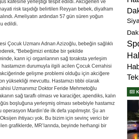
üs kafesine yerleştiği tespit edildi. Akciğerleri ve
hayati risk taşıdığı belirtilen Reyyan bebek, diyafram
Dak
na alındı. Ameliyatın ardından 57 gün süren yoğun
Siya
 edildi.
Dak
Sp
esi Çocuk Uzmanı Adnan Azizoğlu, bebeğin sağlıklı
e ederek, “Bebeğimizi entübe bir şekilde
Hab
minde, karın içi organlarının sağ toraksta yerleşim
Hab
le hastamızın durumuyla ilgili acilen Çocuk Cerrahisi
kciğerinde gelişme problemi olduğu için akciğere
Tek
on yüksekliği mevcuttu. Hastamızı tıbbi olarak
errahisi Uzmanımız Doktor Feride Mehmetoğlu
K
kanın sağ taraflı olması ve karaciğer, apendiks, kalın
göğüs boşluğuna yerleşmiş olması sebebiyle hastamız
 Bu operasyon Mardin’de ilk defa yapılmıştır. Şu an
ksijen ihtiyacı yok. Bu bizim için sevinç verici bir
len grafiklerde, MR’larında, beyinde herhangi bir