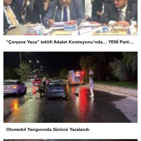
“Çerçeve Yasa” teklifi Adalet Komisyonu’nda… YENİ Partili Tanrıkulu: Bir insana ‘Silahını bırak, ülkene dön, siyasal ve toplumsal hayata katıl’ diyorsanız, o insan kapıdan içeri girdiğinde başına ne geleceğini bilmelidir
Otomobil Yangınında Sürücü Yaralandı