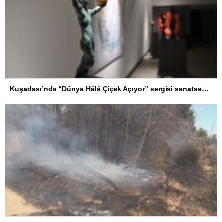
Kuşadası’nda “Dünya Hâlâ Çiçek Açıyor” sergisi sanatseverlerle buluşuyor