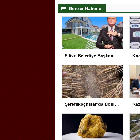
Benzer Haberler
Silivri Belediye Başkanı Yolsuzluk Soruşturmasında İfade Verdi
Şereflikoçhisar’da Dolu Zararını Tespit İçin Harekete Geçildi