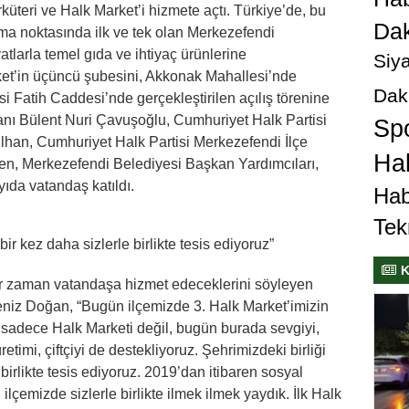
üteri ve Halk Market’i hizmete açtı. Türkiye’de, bu
Dak
ma noktasında ilk ve tek olan Merkezefendi
atlarla temel gıda ve ihtiyaç ürünlerine
Siya
et’in üçüncü şubesini, Akkonak Mahallesi’nde
Dak
si Fatih Caddesi’nde gerçekleştirilen açılış törenine
nı Bülent Nuri Çavuşoğlu, Cumhuriyet Halk Partisi
Sp
lhan, Cumhuriyet Halk Partisi Merkezefendi İlçe
Hab
en, Merkezefendi Belediyesi Başkan Yardımcıları,
yıda vatandaş katıldı.
Hab
Tek
bir kez daha sizlerle birlikte tesis ediyoruz”
K
her zaman vatandaşa hizmet edeceklerini söyleyen
niz Doğan, “Bugün ilçemizde 3. Halk Market’imizin
a sadece Halk Marketi değil, bugün burada sevgiyi,
 üretimi, çiftçiyi de destekliyoruz. Şehrimizdeki birliği
 birlikte tesis ediyoruz. 2019’dan itibaren sosyal
ilçemizde sizlerle birlikte ilmek ilmek yaydık. İlk Halk