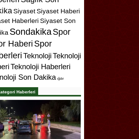
ika
Siyaset
Siyaset Haberi
set Haberleri
Siyaset Son
Sondakika
Spor
ika
or Haberi
Spor
erleri
Teknoloji
Teknoloji
eri
Teknoloji Haberleri
noloji Son Dakika
ığdır
ategori Haberleri