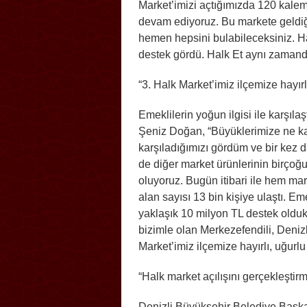
Market’imizi açtığımızda 120 kalem
devam ediyoruz. Bu markete geldiğ
hemen hepsini bulabileceksiniz. Ha
destek gördü. Halk Et aynı zamanda
“3. Halk Market’imiz ilçemize hayırl
Emeklilerin yoğun ilgisi ile karşıl
Şeniz Doğan, “Büyüklerimize ne 
karşıladığımızı gördüm ve bir kez
de diğer market ürünlerinin birçoğ
oluyoruz. Bugün itibari ile hem mar
alan sayısı 13 bin kişiye ulaştı. Em
yaklaşık 10 milyon TL destek olduk
bizimle olan Merkezefendili, Deniz
Market’imiz ilçemize hayırlı, uğurl
“Halk market açılışını gerçekleşti
Denizli Büyükşehir Belediye Başk