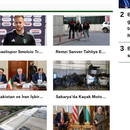
B
g
t
h
B
Kocaelispor Smolcic Transferini Durdurdu
Remzi Sanver Tahliye Edildi
s
Kazakistan ve İran İşbirliği Geliştiriliyor
Sakarya’da Kaçak Motor Parçası Operasyonu