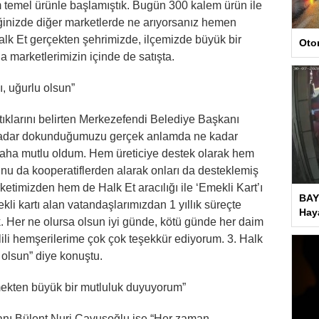
 temel ürünle başlamıştık. Bugün 300 kalem ürün ile
inizde diğer marketlerde ne arıyorsanız hemen
lk Et gerçekten şehrimizde, ilçemizde büyük bir
Oto
 marketlerimizin içinde de satışta.
ı, uğurlu olsun”
aştıklarını belirten Merkezefendi Belediye Başkanı
kadar dokunduğumuzu gerçek anlamda ne kadar
 daha mutlu oldum. Hem üreticiye destek olarak hem
unu da kooperatiflerden alarak onları da desteklemiş
ketimizden hem de Halk Et aracılığı ile ‘Emekli Kart’ı
BAY
ekli kartı alan vatandaşlarımızdan 1 yıllık süreçte
Haya
. Her ne olursa olsun iyi günde, kötü günde her daim
lili hemşerilerime çok çok teşekkür ediyorum. 3. Halk
u olsun” diye konuştu.
rmekten büyük bir mutluluk duyuyorum”
anı Bülent Nuri Çavuşoğlu ise “Her zaman