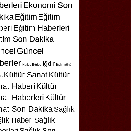
erleri
Ekonomi Son
kika
Eğitim
Eğitim
beri
Eğitim Haberleri
itim Son Dakika
ncel
Güncel
berler
Iğdır
Hatice Eğrice
Iğdır İnönü
Kültür Sanat
Kültür
lu
nat Haberi
Kültür
at Haberleri
Kültür
nat Son Dakika
Sağlık
lık Haberi
Sağlık
erleri
Sağlık Son