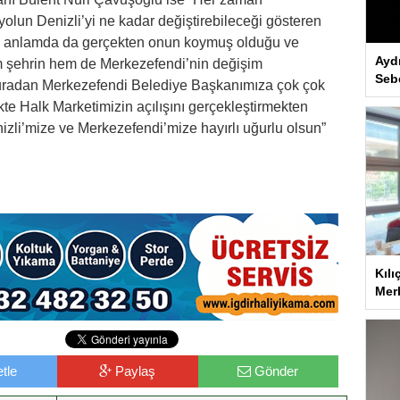
yolun Denizli’yi ne kadar değiştirebileceği gösteren
. Bu anlamda da gerçekten onun koymuş olduğu ve
Ayd
m şehrin hem de Merkezefendi’nin değişim
Seb
Buradan Merkezefendi Belediye Başkanımıza çok çok
kte Halk Marketimizin açılışını gerçekleştirmekten
zli’mize ve Merkezefendi’mize hayırlı uğurlu olsun”
Kılı
Merk
tle
Paylaş
Gönder