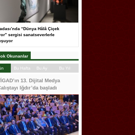
adası’nda “Dünya Hâlâ Çiçek
or” sergisi sanatseverlerle
uşuyor
ok Okunanlar
ün
Bu Hafta
Bu Ay
Bu Yıl
İGAD’ın 13. Dijital Medya
alıştayı Iğdır’da başladı