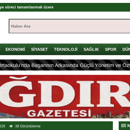
iye süreci tamamlanmak üzere
ciliği tek çatı altında toplanmalı, yasal düzenlemeye hazırız
ıştayı Iğdır’da başladı
Haber Ara:
ası: 4 Yaralı
zası
rası
EKONOMİ
SİYASET
TEKNOLOJİ
SAĞLIK
SPOR
DÜ
ıştayı Iğdır’da başlıyor
mü
Ortaokulu’nda Başarının Arkasında Güçlü Yönetim ve Özv
yı
r sonra çözülen cinayetler: Ekrem Teymur sordu, Bakan Gürlek yanıtladı
K
026
38 Görüntüleme