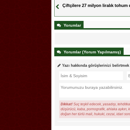
Çiftçilere 27 milyon liralık tohum 
Yorumlar
Yorumlar (Yorum Yapılmamış)
Yazı hakkında görüşlerinizi belirtmek
Dikkat!
Suç teşkil edecek, yasadışı, tehditkar
düşürücü, kaba, pornografik, ahlaka aykırı, ki
doğan her türlü mali, hukuki, cezai, idari so