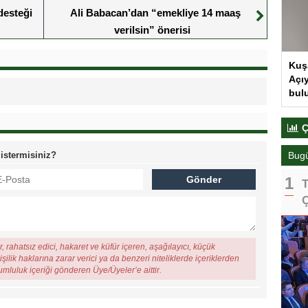
desteği
Ali Babacan’dan “emekliye 14 maaş
verilsin” önerisi
Kuş
Açıy
bul
Ç
 istermisiniz?
Bug
T
Ç
, rahatsız edici, hakaret ve küfür içeren, aşağılayıcı, küçük
şilik haklarına zarar verici ya da benzeri niteliklerde içeriklerden
rumluluk içeriği gönderen Üye/Üyeler’e aittir.