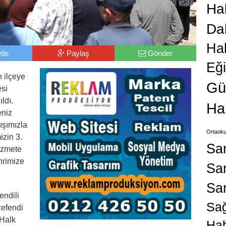
Hab
Da
Ha
tle
Paylaş
Gönder
Eğ
 ilçeye
Gü
esi
ldı.
Ha
eniz
ışımızla
Ortaoku
izin 3.
Sa
izmete
hrimize
San
Sa
endili
Sağ
zefendi
 Halk
Hab