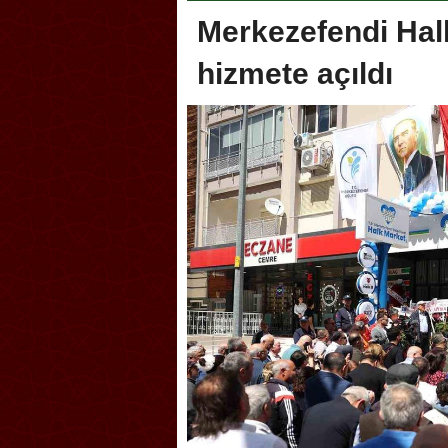
Merkezefendi Halk
hizmete açıldı
Akçakoca, Geleneksel Tür
Şampiyonası’na ev sahipliğ