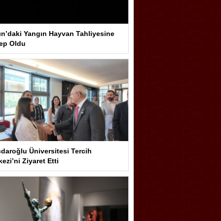
ın’daki Yangın Hayvan Tahliyesine
ep Oldu
çdaroğlu Üniversitesi Tercih
ezi’ni Ziyaret Etti