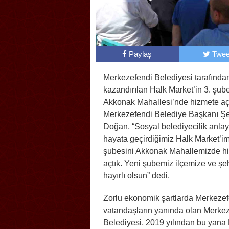
Paylaş
Twee
Merkezefendi Belediyesi tarafından
kazandırılan Halk Market’in 3. şub
Akkonak Mahallesi’nde hizmete açı
Merkezefendi Belediye Başkanı Ş
Doğan, “Sosyal belediyecilik anlay
hayata geçirdiğimiz Halk Market’im
şubesini Akkonak Mahallemizde h
açtık. Yeni şubemiz ilçemize ve şe
hayırlı olsun” dedi.
Zorlu ekonomik şartlarda Merkezef
vatandaşların yanında olan Merke
Belediyesi, 2019 yılından bu yana