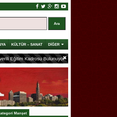
NYA
KÜLTÜR – SANAT
DİĞER
erili Eğitim Kadrosu Bulunuyor
ategori Manşet