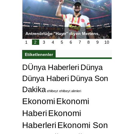
ı
Antrenörlüğe ”Hayır” diyen Mertens,
Salihli S
karar
Galatasaray’dan bakın ne istedi
1
2
3
4
5
6
7
8
9
10
Etiketlenenler
DÜnya Haberleri
Dünya
Dünya Haberi
Dünya Son
Dakika
ehlibeyt
ehlibeyt alimleri
Ekonomi
Ekonomi
Haberi
Ekonomi
Haberleri
Ekonomi Son