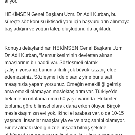
alıyor.
HEKİMSEN Genel Başkanı Uzm. Dr. Adil Kurban, bu
süreçte söz konusu iktisadi yapı için başvuruların alınmaya
başladığını ve yoğun talep oluştuğunu da açıkladı.
Konuyu detaylandıran HEKİMSEN Genel Başkanı Uzm.
Dr. Adil Kurban, “Memur kesiminin devletten alınan
maaşlarının bir haddi var. Sözleşmeli olarak
çalışmıyorsanız bununla ilgili çok büyük kazanç elde
edemezsiniz. Sözleşmeli de olsanız yine bunu salt
maaşınızla yapamıyorsunuz. Örneğin emekliliği gelmiş
ama emekli olamayan meslektaşlarım var. Türkiye’de
hekimlerin ortalama ömrü 60 yaş civarında. Hekimler
topluma göre bilimsel olarak daha erken ölüyor. Birçok
meslektaşımızın evi yok, ikinci el arabası var, o da 10-15
yaşında. İnsanlar maaşlarıyla ev ve araç sahibi olamıyor.
Bir ev almak istediğinizde, inşaatı bitmiş şekilde
aldığınızda neredeyse maliyetinin iki katına alıyorsunuz.