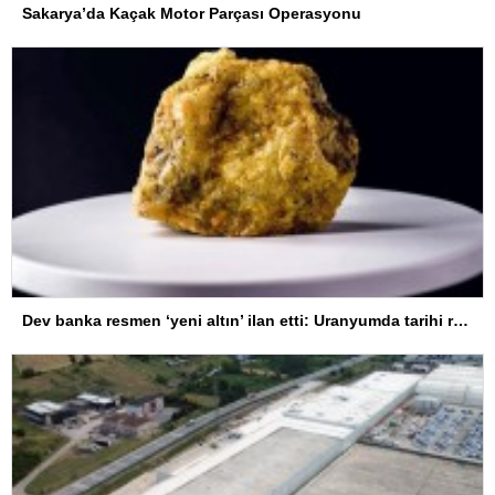
Sakarya’da Kaçak Motor Parçası Operasyonu
Dev banka resmen ‘yeni altın’ ilan etti: Uranyumda tarihi rekorlara çok az kaldı