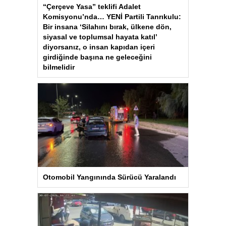
“Çerçeve Yasa” teklifi Adalet
Komisyonu’nda… YENİ Partili Tanrıkulu:
Bir insana ‘Silahını bırak, ülkene dön,
siyasal ve toplumsal hayata katıl’
diyorsanız, o insan kapıdan içeri
girdiğinde başına ne geleceğini
bilmelidir
Otomobil Yangınında Sürücü Yaralandı