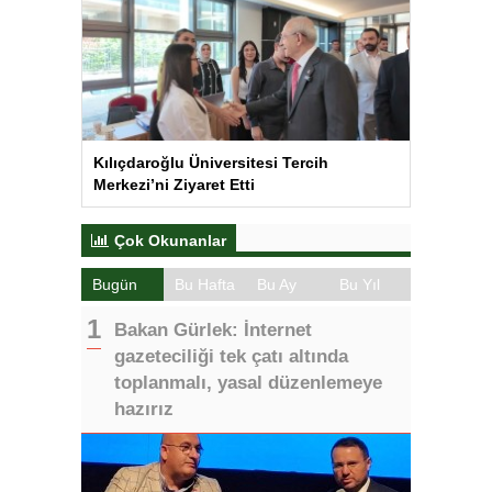
Kılıçdaroğlu Üniversitesi Tercih
Merkezi’ni Ziyaret Etti
Çok Okunanlar
Bugün
Bu Hafta
Bu Ay
Bu Yıl
Bakan Gürlek: İnternet
gazeteciliği tek çatı altında
toplanmalı, yasal düzenlemeye
hazırız