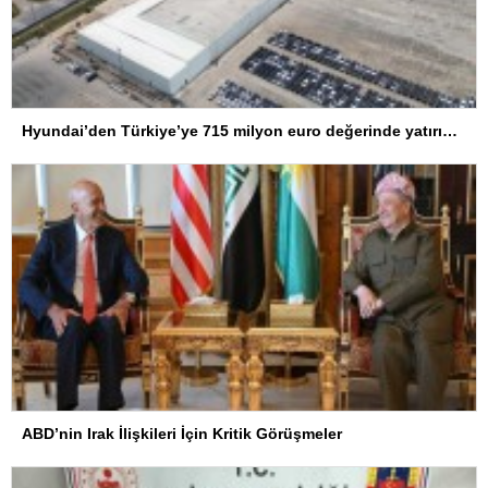
Hyundai’den Türkiye’ye 715 milyon euro değerinde yatırım hamlesi
ABD’nin Irak İlişkileri İçin Kritik Görüşmeler