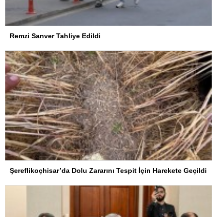
Remzi Sanver Tahliye Edildi
Şereflikoçhisar’da Dolu Zararını Tespit İçin Harekete Geçildi