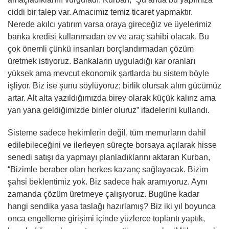
ciddi bir talep var. Amacımız temiz ticaret yapmaktır.
Nerede akılcı yatırım varsa oraya gireceğiz ve üyelerimiz
banka kredisi kullanmadan ev ve araç sahibi olacak. Bu
çok önemli çünkü insanları borçlandırmadan çözüm
üretmek istiyoruz. Bankaların uyguladığı kar oranları
yüksek ama mevcut ekonomik şartlarda bu sistem böyle
işliyor. Biz ise şunu söylüyoruz; birlik olursak alım gücümüz
artar. Alt alta yazıldığımızda birey olarak küçük kalırız ama
yan yana geldiğimizde binler oluruz” ifadelerini kullandı.
Sisteme sadece hekimlerin değil, tüm memurların dahil
edilebileceğini ve ilerleyen süreçte borsaya açılarak hisse
senedi satışı da yapmayı planladıklarını aktaran Kurban,
“Bizimle beraber olan herkes kazanç sağlayacak. Bizim
şahsi beklentimiz yok. Biz sadece hak aramıyoruz. Aynı
zamanda çözüm üretmeye çalışıyoruz. Bugüne kadar
hangi sendika yasa taslağı hazırlamış? Biz iki yıl boyunca
onca engelleme girişimi içinde yüzlerce toplantı yaptık,