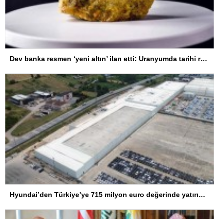
Dev banka resmen ‘yeni altın’ ilan etti: Uranyumda tarihi rekorlara çok az kaldı
Hyundai’den Türkiye’ye 715 milyon euro değerinde yatırım hamlesi