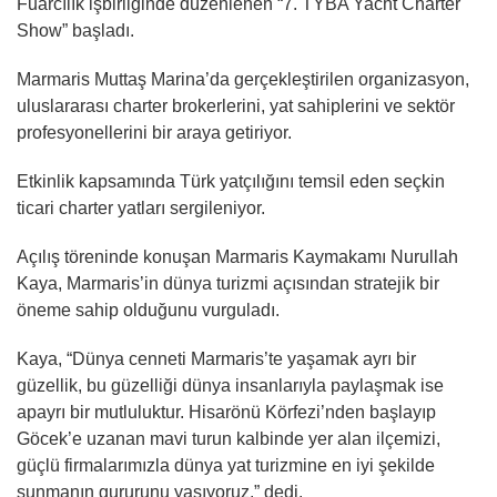
Fuarcılık işbirliğinde düzenlenen “7. TYBA Yacht Charter
Show” başladı.
Marmaris Muttaş Marina’da gerçekleştirilen organizasyon,
uluslararası charter brokerlerini, yat sahiplerini ve sektör
profesyonellerini bir araya getiriyor.
Etkinlik kapsamında Türk yatçılığını temsil eden seçkin
ticari charter yatları sergileniyor.
Açılış töreninde konuşan Marmaris Kaymakamı Nurullah
Kaya, Marmaris’in dünya turizmi açısından stratejik bir
öneme sahip olduğunu vurguladı.
Kaya, “Dünya cenneti Marmaris’te yaşamak ayrı bir
güzellik, bu güzelliği dünya insanlarıyla paylaşmak ise
apayrı bir mutluluktur. Hisarönü Körfezi’nden başlayıp
Göcek’e uzanan mavi turun kalbinde yer alan ilçemizi,
güçlü firmalarımızla dünya yat turizmine en iyi şekilde
sunmanın gururunu yaşıyoruz.” dedi.