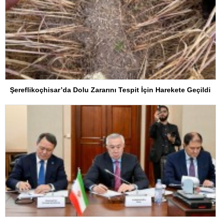
Şereflikoçhisar’da Dolu Zararını Tespit İçin Harekete Geçildi