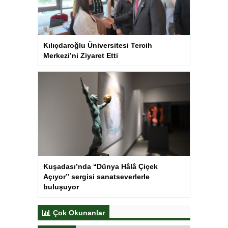
Kılıçdaroğlu Üniversitesi Tercih
Merkezi’ni Ziyaret Etti
Kuşadası’nda “Dünya Hâlâ Çiçek
Açıyor” sergisi sanatseverlerle
buluşuyor
Çok Okunanlar