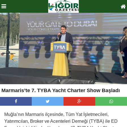
Marmaris’te 7. TYBA Yacht Charter Show Başladı
Muğla’nın Marmaris ilçesinde, Tüm Yat İşletmecileri,
Yatırımcıları, Broker ve Acenteleri Derneği (TYBA) ile ED