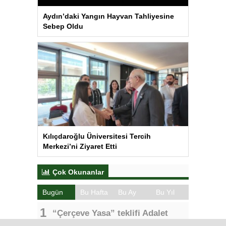
Aydın’daki Yangın Hayvan Tahliyesine
Sebep Oldu
Kılıçdaroğlu Üniversitesi Tercih
Merkezi’ni Ziyaret Etti
Çok Okunanlar
Bugün
Bu Hafta
Bu Ay
Bu Yıl
“Çerçeve Yasa” teklifi Adalet
Komisyonu’nda… YENİ Partili