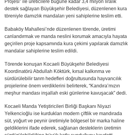
Projesi” ile üreticilere bugüne kadar 3,4 milyon liralık
destek sağlayan Büyükşehir Belediyesi, düzenlenen kura
töreniyle damızlık mandaları yeni sahiplerine teslim etti.
Babaköy Mahallesi’nde düzenlenen törende, üretimi
canlandırmak ve manda neslini korumak amacıyla hayata
geçirilen proje kapsamında kura çekimi yapılarak damızlık
mandalar sahiplerine teslim edildi.
Törende konuşan Kocaeli Büyükşehir Belediyesi
Koordinatörü Abdullah Köktürk, kırsal kalkınma ve
sürdürülebilir tarım hedefleri doğrultusunda hayvancılık
projelerine önem verdiklerini belirterek, “Kandıra’mızın
meşhur mandası inşallah eski günlerine kavuşacak” dedi.
Kocaeli Manda Yetiştiricileri Birliği Başkanı Niyazi
Yelkencioğlu ise kurdukları modern çiftlik ve mandırada
süt, yoğurt ve peynir üretimiyle bölgesel bir marka haline
geldiklerini ifade ederek, sağlanan desteklerin üretimin