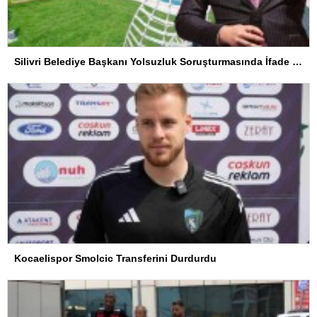
Silivri Belediye Başkanı Yolsuzluk Soruşturmasında İfade Verdi
Kocaelispor Smolcic Transferini Durdurdu