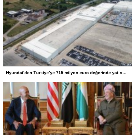
Hyundai’den Türkiye’ye 715 milyon euro değerinde yatırım hamlesi