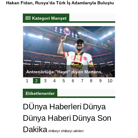
Hakan Fidan, Rusya’da Türk İş Adamlarıyla Buluştu
Kategori Manşet
ı
Antrenörlüğe ”Hayır” diyen Mertens,
Salihli S
karar
Galatasaray’dan bakın ne istedi
1
2
3
4
5
6
7
8
9
10
Etiketlenenler
DÜnya Haberleri
Dünya
Dünya Haberi
Dünya Son
Dakika
ehlibeyt
ehlibeyt alimleri