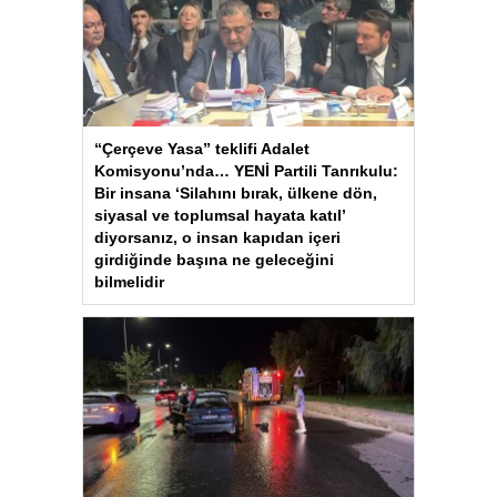
“Çerçeve Yasa” teklifi Adalet
Komisyonu’nda… YENİ Partili Tanrıkulu:
Bir insana ‘Silahını bırak, ülkene dön,
siyasal ve toplumsal hayata katıl’
diyorsanız, o insan kapıdan içeri
girdiğinde başına ne geleceğini
bilmelidir