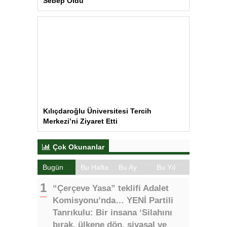
Sebep Oldu
Kılıçdaroğlu Üniversitesi Tercih
Merkezi’ni Ziyaret Etti
Çok Okunanlar
Bugün
Bu Hafta
Bu Ay
Bu Yıl
“Çerçeve Yasa” teklifi Adalet
Komisyonu’nda… YENİ Partili
Tanrıkulu: Bir insana ‘Silahını
bırak, ülkene dön, siyasal ve