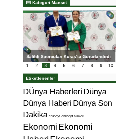
Kategori Manşet
tens,
Salihli Sporcuları Kuraş’ta Gururlandırdı
Torreira 
çok özle
1
2
3
4
5
6
7
8
9
10
Etiketlenenler
DÜnya Haberleri
Dünya
Dünya Haberi
Dünya Son
Dakika
ehlibeyt
ehlibeyt alimleri
Ekonomi
Ekonomi