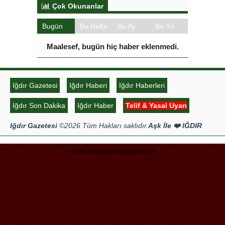
Kılıçdaroğlu Üniversitesi Tercih
Merkezi’ni Ziyaret Etti
Çok Okunanlar
Bugün
Bu Hafta
Bu Ay
Bu Yıl
Maalesef, bugün hiç haber eklenmedi.
Iğdır Gazetesi
Iğdır Haberi
Iğdır Haberleri
Iğdır Son Dakika
Iğdır Haber
Telif & Yasal Uyarı
Iğdır Gazetesi
©2026 Tüm Hakları saklıdır.
Aşk İle ❤️ IĞDIR