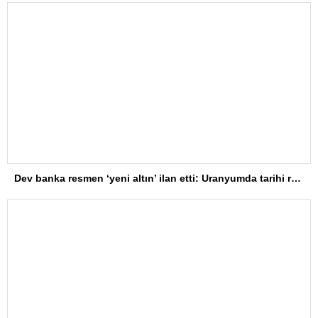
Dev banka resmen ‘yeni altın’ ilan etti: Uranyumda tarihi rekorlara çok az kaldı