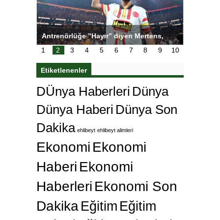
tens,
Salihli Sporcuları Kuraş’ta Gururlandırdı
Torreira 
çok özle
1
2
3
4
5
6
7
8
9
10
Etiketlenenler
DÜnya Haberleri
Dünya
Dünya Haberi
Dünya Son
Dakika
ehlibeyt
ehlibeyt alimleri
Ekonomi
Ekonomi
Haberi
Ekonomi
Haberleri
Ekonomi Son
Dakika
Eğitim
Eğitim