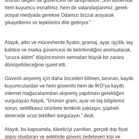
ürünün değeri de güvencesi de tartışmalıdır. Son dönemde
hem kuyumcu esnafımız, hem de vatandaşlarımız, gerek
sosyal medyada gerekse Odamızı bizzat arayarak
şikayetlerini ve tepkilerini dile getiriyor.”
Atayık, altın ve mücevherde fiyatın, gramaj, ayar, işçilik, taş
kalitesi ve marka güvencesi ile belirlendiğini anımsatarak,
“ucuza aldım” düşüncesinin sonradan büyük bir zarara
dönüşebileceğine işaret etti.
Güvenli alışveriş için daha önceden bilinen, tanınan, kayıtlı
kuyumculardan ve hem güvenilir hem de İKO’ya kayıtlı
internet mağazalarından alışveriş yapılması gerektiğini
vurgulayan Atayık, “Ürünün gram, ayar ve taş bilgilerini
sorun, sertifikasız ürünlere temkinli yaklaşın, şüpheli
derecede ucuz teklifleri sorgulayın.” dedi.
Atayık, bu kapsamda, tüketiciyi yanıltan, gerçek dışı fiyat
algısı oluşturan ve sektörde güveni zedeleyen kişi ve