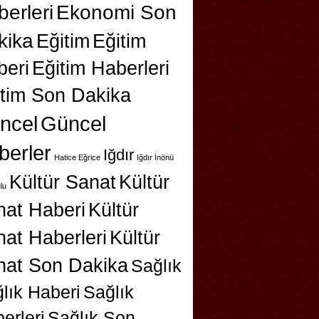
erleri
Ekonomi Son
kika
Eğitim
Eğitim
beri
Eğitim Haberleri
itim Son Dakika
ncel
Güncel
berler
Iğdır
Hatice Eğrice
Iğdır İnönü
Kültür Sanat
Kültür
lu
nat Haberi
Kültür
at Haberleri
Kültür
nat Son Dakika
Sağlık
lık Haberi
Sağlık
erleri
Sağlık Son