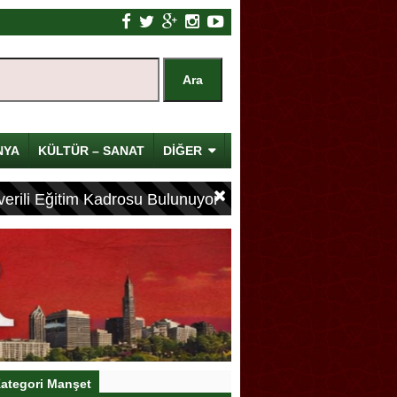
NYA
KÜLTÜR – SANAT
DİĞER
erili Eğitim Kadrosu Bulunuyor
ategori Manşet