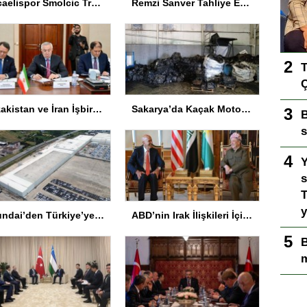
Kocaelispor Smolcic Transferini Durdurdu
Remzi Sanver Tahliye Edildi
T
Ç
Kazakistan ve İran İşbirliği Geliştiriliyor
Sakarya’da Kaçak Motor Parçası Operasyonu
B
s
Y
s
T
y
Hyundai’den Türkiye’ye 715 milyon euro değerinde yatırım hamlesi
ABD’nin Irak İlişkileri İçin Kritik Görüşmeler
B
m