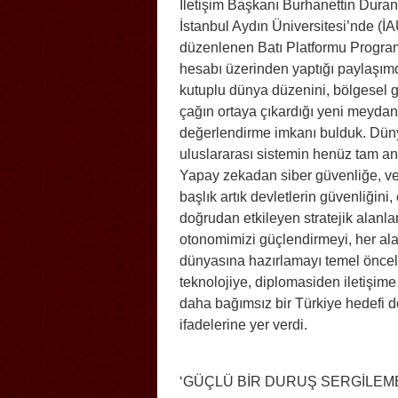
İletişim Başkanı Burhanettin Duran
İstanbul Aydın Üniversitesi’nde (İA
düzenlenen Batı Platformu Programı
hesabı üzerinden yaptığı paylaşı
kutuplu dünya düzenini, bölgesel g
çağın ortaya çıkardığı yeni meydan 
değerlendirme imkanı bulduk. Dünya
uluslararası sistemin henüz tam anl
Yapay zekadan siber güvenliğe, veri
başlık artık devletlerin güvenliğin
doğrudan etkileyen stratejik alanlar 
otonomimizi güçlendirmeyi, her ala
dünyasına hazırlamayı temel önce
teknolojiye, diplomasiden iletişim
daha bağımsız bir Türkiye hedefi d
ifadelerine yer verdi.
‘GÜÇLÜ BİR DURUŞ SERGİLEM