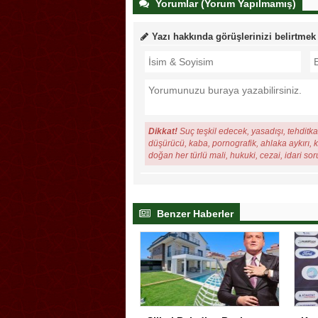
Yorumlar (Yorum Yapılmamış)
Yazı hakkında görüşlerinizi belirtmek
Dikkat!
Suç teşkil edecek, yasadışı, tehditkar
düşürücü, kaba, pornografik, ahlaka aykırı, ki
doğan her türlü mali, hukuki, cezai, idari so
Benzer Haberler