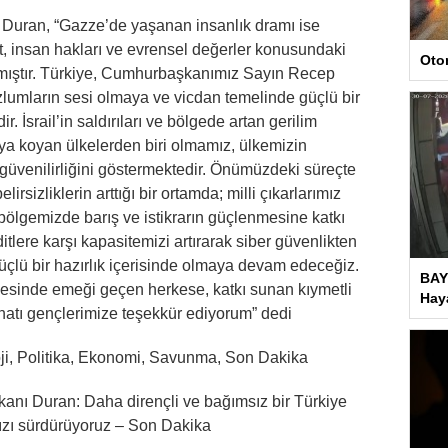
Duran, “Gazze’de yaşanan insanlık dramı ise
t, insan hakları ve evrensel değerler konusundaki
Oto
tmıştır. Türkiye, Cumhurbaşkanımız Sayın Recep
zlumların sesi olmaya ve vicdan temelinde güçlü bir
 İsrail’in saldırıları ve bölgede artan gerilim
taya koyan ülkelerden biri olmamız, ülkemizin
e güvenilirliğini göstermektedir. Önümüzdeki süreçte
lirsizliklerin arttığı bir ortamda; milli çıkarlarımız
bölgemizde barış ve istikrarın güçlenmesine katkı
ditlere karşı kapasitemizi artırarak siber güvenlikten
güçlü bir hazırlık içerisinde olmaya devam edeceğiz.
BAY
esinde emeği geçen herkese, katkı sunan kıymetli
Haya
inatı gençlerimize teşekkür ediyorum” dedi
loji, Politika, Ekonomi, Savunma, Son Dakika
şkanı Duran: Daha dirençli ve bağımsız bir Türkiye
ızı sürdürüyoruz – Son Dakika