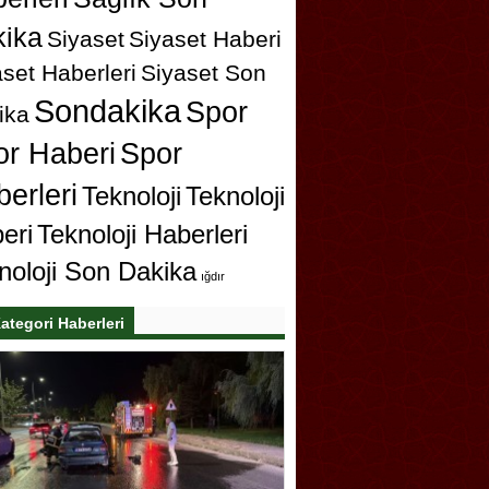
ika
Siyaset
Siyaset Haberi
set Haberleri
Siyaset Son
Sondakika
Spor
ika
or Haberi
Spor
erleri
Teknoloji
Teknoloji
eri
Teknoloji Haberleri
noloji Son Dakika
ığdır
ategori Haberleri