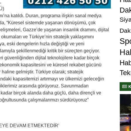
,
Dak
Ü)
’na katıldı. Duran, programa ilişkin sanal medya
Siya
mda, “Küresel sistemde yaşanan dönüşümü, çok
Dak
elişmeleri, Gazze’de yaşanan insanlık dramını, dijital
okumaları ve Türkiye’nin stratejik yaklaşımını
Sp
, eski dengelerin hızla değiştiği ve yeni
Hab
amıyla şekillenmediği kritik bir süreçten geçiyor.
 güvenliğinden dijital teknolojilere kadar birçok
Hab
i, ekonomik kapasitesini ve küresel rekabet gücünü
Tek
haline gelmiştir. Türkiye olarak; stratejik
ndaki kapasitemizi artırmayı ve ülkemizi geleceğin
liklerimiz arasında görüyoruz. Savunmadan
K
e kadar birçok alanda daha güçlü, daha dirençli ve
oğrultusunda çalışmalarımızı sürdürüyoruz”
EYE DEVAM ETMEKTEDİR’