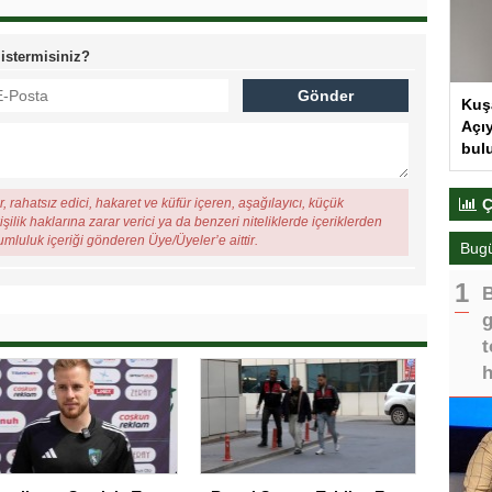
 istermisiniz?
Kuş
Açıy
bul
, rahatsız edici, hakaret ve küfür içeren, aşağılayıcı, küçük
Ç
şilik haklarına zarar verici ya da benzeri niteliklerde içeriklerden
rumluluk içeriği gönderen Üye/Üyeler’e aittir.
Bug
B
g
t
h