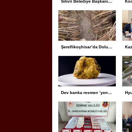
Silivri Belediye Başkanı Yolsuzluk Soruşturmasında İfade Verdi
Şereflikoçhisar’da Dolu Zararını Tespit İçin Harekete Geçildi
Dev banka resmen ‘yeni altın’ ilan etti: Uranyumda tarihi rekorlara çok az kaldı