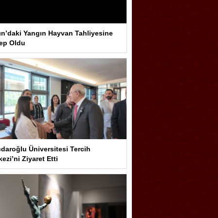
ın’daki Yangın Hayvan Tahliyesine
ep Oldu
çdaroğlu Üniversitesi Tercih
ezi’ni Ziyaret Etti