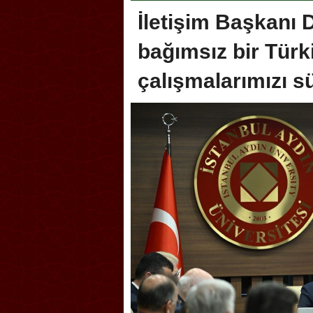
İletişim Başkanı 
bağımsız bir Türk
çalışmalarımızı 
Akçakoca, Geleneksel Tür
Şampiyonası’na ev sahipliğ