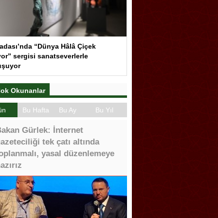
adası’nda “Dünya Hâlâ Çiçek
or” sergisi sanatseverlerle
uşuyor
ok Okunanlar
ün
Bu Hafta
Bu Ay
Bu Yıl
akan Gürlek: İnternet
azeteciliği tek çatı altında
oplanmalı, yasal düzenlemeye
azırız