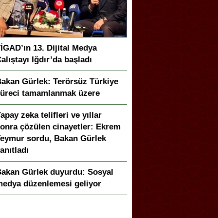
İGAD’ın 13. Dijital Medya
alıştayı Iğdır’da başladı
akan Gürlek: Terörsüz Türkiye
üreci tamamlanmak üzere
apay zeka telifleri ve yıllar
onra çözülen cinayetler: Ekrem
eymur sordu, Bakan Gürlek
anıtladı
akan Gürlek duyurdu: Sosyal
edya düzenlemesi geliyor