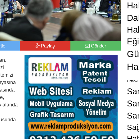
Hab
Da
Ha
Eğ
tle
Paylaş
Gönder
Gü
an,
Ha
zi
temizi
Ortaoku
ünyasına
Sa
rasında
e,
San
k alanda
Sa
ltusunda
Sağ
.
Hab