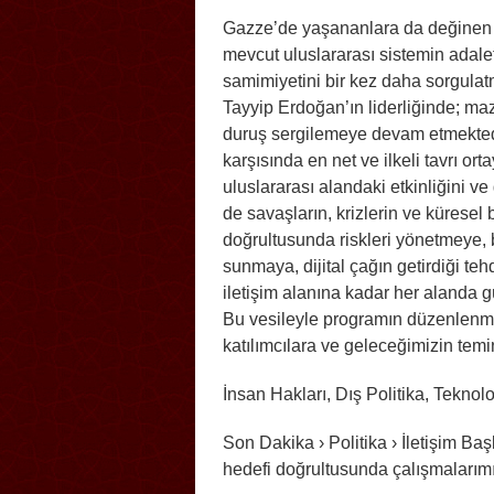
Gazze’de yaşananlara da değinen 
mevcut uluslararası sistemin adale
samimiyetini bir kez daha sorgula
Tayyip Erdoğan’ın liderliğinde; ma
duruş sergilemeye devam etmektedir.
karşısında en net ve ilkeli tavrı or
uluslararası alandaki etkinliğini v
de savaşların, krizlerin ve küresel be
doğrultusunda riskleri yönetmeye, 
sunmaya, dijital çağın getirdiği teh
iletişim alanına kadar her alanda 
Bu vesileyle programın düzenlenm
katılımcılara ve geleceğimizin tem
İnsan Hakları, Dış Politika, Tekno
Son Dakika › Politika › İletişim Ba
hedefi doğrultusunda çalışmalarım