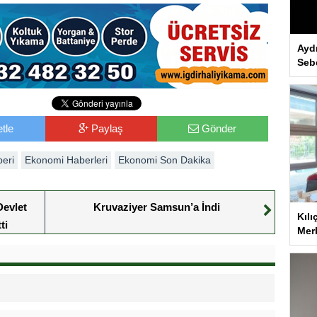
Ayd
Seb
tle
Paylaş
Gönder
eri
Ekonomi Haberleri
Ekonomi Son Dakika
evlet
Kruvaziyer Samsun’a İndi
Kılı
ti
Merk