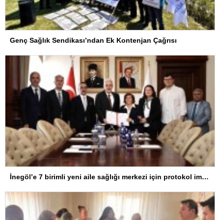
Genç Sağlık Sendikası’ndan Ek Kontenjan Çağrısı
İnegöl’e 7 birimli yeni aile sağlığı merkezi için protokol imzalandı