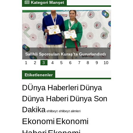
Kategori Manşet
tens,
Salihli Sporcuları Kuraş’ta Gururlandırdı
Torreira 
çok özle
1
2
3
4
5
6
7
8
9
10
Etiketlenenler
DÜnya Haberleri
Dünya
Dünya Haberi
Dünya Son
Dakika
ehlibeyt
ehlibeyt alimleri
Ekonomi
Ekonomi