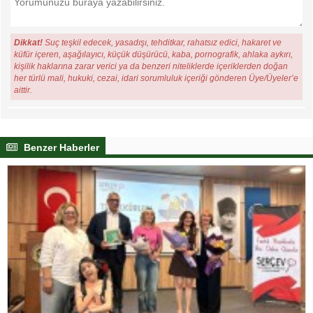
Dikkat!
Suç teşkil edecek, yasadışı, tehditkar, rahatsız edici, hakaret ve
küfür içeren, aşağılayıcı, küçük düşürücü, kaba, pornografik, ahlaka aykırı,
kişilik haklarına zarar verici ya da benzeri niteliklerde içeriklerden doğan
her türlü mali, hukuki, cezai, idari sorumluluk içeriği gönderen Üye/Üyeler’e
aittir.
Benzer Haberler