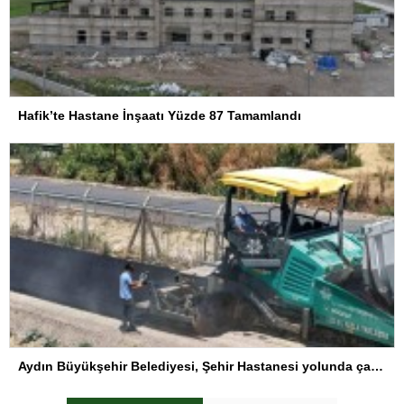
Hafik’te Hastane İnşaatı Yüzde 87 Tamamlandı
Aydın Büyükşehir Belediyesi, Şehir Hastanesi yolunda çalışmalarını sürdürüyor