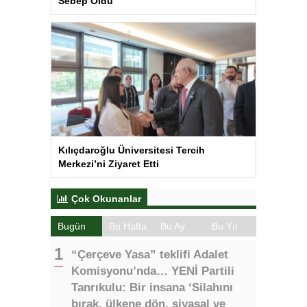
Sebep Oldu
Kılıçdaroğlu Üniversitesi Tercih
Merkezi’ni Ziyaret Etti
Çok Okunanlar
Bugün
Bu Hafta
Bu Ay
Bu Yıl
“Çerçeve Yasa” teklifi Adalet
Komisyonu’nda… YENİ Partili
Tanrıkulu: Bir insana ‘Silahını
bırak, ülkene dön, siyasal ve