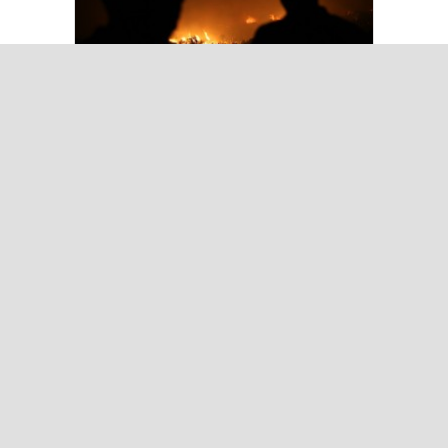
Aydın’daki Yangın Hayvan Tahliyesine
Sebep Oldu
Kılıçdaroğlu Üniversitesi Tercih
Merkezi’ni Ziyaret Etti