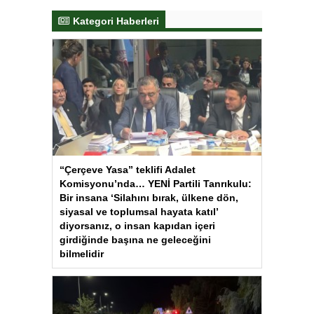
Kategori Haberleri
“Çerçeve Yasa” teklifi Adalet
Komisyonu’nda… YENİ Partili Tanrıkulu:
Bir insana ‘Silahını bırak, ülkene dön,
siyasal ve toplumsal hayata katıl’
diyorsanız, o insan kapıdan içeri
girdiğinde başına ne geleceğini
bilmelidir