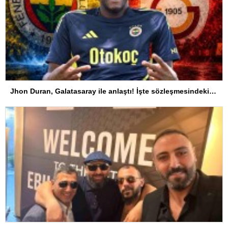
Jhon Duran, Galatasaray ile anlaştı! İşte sözleşmesindeki özel madde