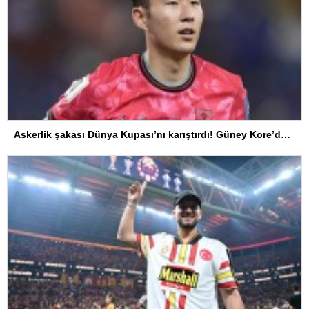
Askerlik şakası Dünya Kupası’nı karıştırdı! Güney Kore’den sert karar