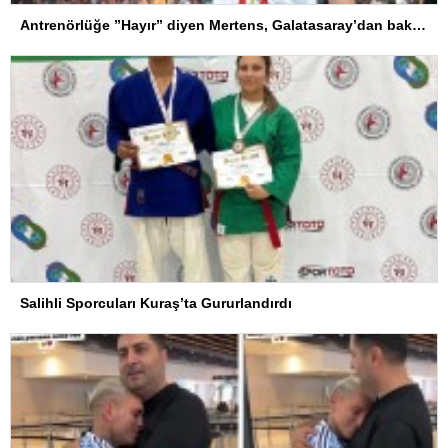
Antrenörlüğe ”Hayır” diyen Mertens, Galatasaray’dan bakın ne istedi
Salihli Sporcuları Kuraş’ta Gururlandırdı