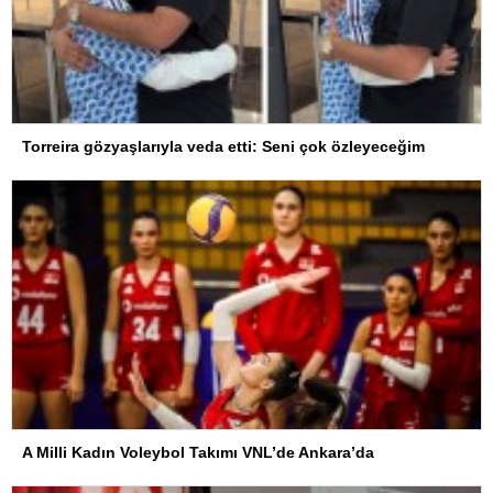
Torreira gözyaşlarıyla veda etti: Seni çok özleyeceğim
A Milli Kadın Voleybol Takımı VNL’de Ankara’da