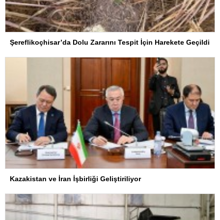
Şereflikoçhisar’da Dolu Zararını Tespit İçin Harekete Geçildi
Kazakistan ve İran İşbirliği Geliştiriliyor