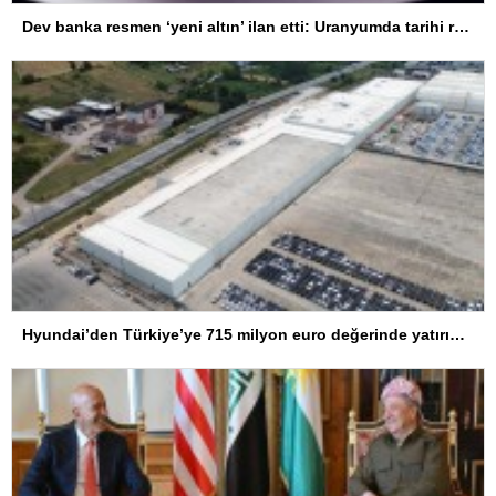
Dev banka resmen ‘yeni altın’ ilan etti: Uranyumda tarihi rekorlara çok az kaldı
Hyundai’den Türkiye’ye 715 milyon euro değerinde yatırım hamlesi