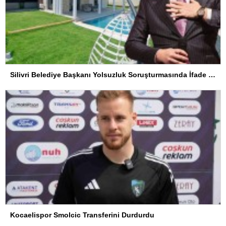
Silivri Belediye Başkanı Yolsuzluk Soruşturmasında İfade Verdi
Kocaelispor Smolcic Transferini Durdurdu