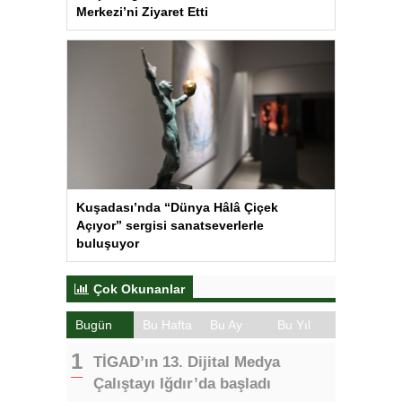
Merkezi’ni Ziyaret Etti
Kuşadası’nda “Dünya Hâlâ Çiçek
Açıyor” sergisi sanatseverlerle
buluşuyor
Çok Okunanlar
Bugün
Bu Hafta
Bu Ay
Bu Yıl
TİGAD’ın 13. Dijital Medya
Çalıştayı Iğdır’da başladı