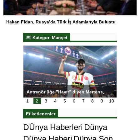
Hakan Fidan, Rusya’da Türk İş Adamlarıyla Buluştu
Kategori Manşet
ı
Antrenörlüğe ”Hayır” diyen Mertens,
Salihli S
karar
Galatasaray’dan bakın ne istedi
1
2
3
4
5
6
7
8
9
10
Etiketlenenler
DÜnya Haberleri
Dünya
Dünya Haberi
Dünya Son