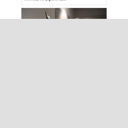
Kuşadası’nda “Dünya Hâlâ Çiçek
Açıyor” sergisi sanatseverlerle
buluşuyor
Çok Okunanlar
Bugün
Bu Hafta
Bu Ay
Bu Yıl
Maalesef, bugün hiç haber eklenmedi.