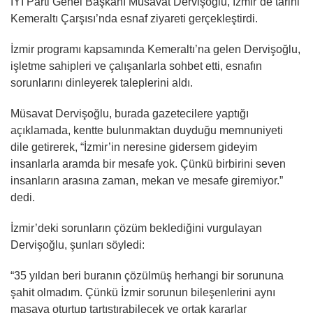
İYİ Parti Genel Başkanı Müsavat Dervişoğlu, İzmir’de tarihi
Kemeraltı Çarşısı’nda esnaf ziyareti gerçekleştirdi.
İzmir programı kapsamında Kemeraltı’na gelen Dervişoğlu,
işletme sahipleri ve çalışanlarla sohbet etti, esnafın
sorunlarını dinleyerek taleplerini aldı.
Müsavat Dervişoğlu, burada gazetecilere yaptığı
açıklamada, kentte bulunmaktan duyduğu memnuniyeti
dile getirerek, “İzmir’in neresine gidersem gideyim
insanlarla aramda bir mesafe yok. Çünkü birbirini seven
insanların arasına zaman, mekan ve mesafe giremiyor.”
dedi.
İzmir’deki sorunların çözüm beklediğini vurgulayan
Dervişoğlu, şunları söyledi:
“35 yıldan beri buranın çözülmüş herhangi bir sorununa
şahit olmadım. Çünkü İzmir sorunun bileşenlerini aynı
masaya oturtup tartıştırabilecek ve ortak kararlar