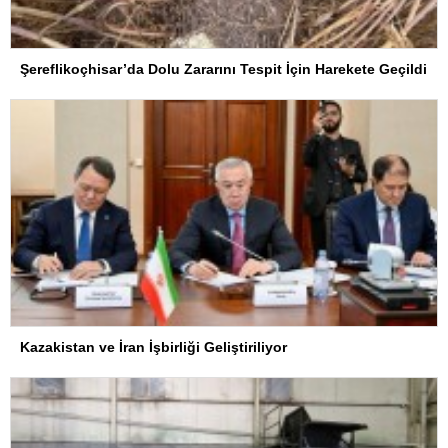
Şereflikoçhisar’da Dolu Zararını Tespit İçin Harekete Geçildi
Kazakistan ve İran İşbirliği Geliştiriliyor