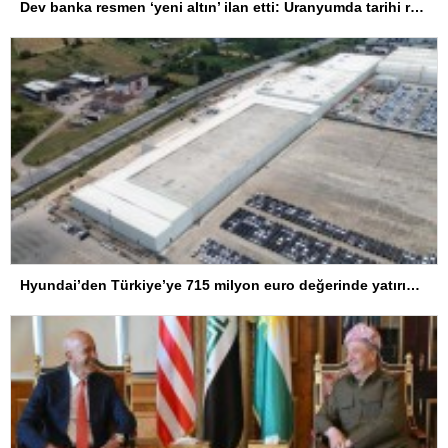
Dev banka resmen ‘yeni altın’ ilan etti: Uranyumda tarihi rekorlara çok az kaldı
Hyundai’den Türkiye’ye 715 milyon euro değerinde yatırım hamlesi