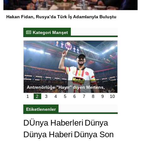
Hakan Fidan, Rusya’da Türk İş Adamlarıyla Buluştu
Kategori Manşet
ı
Antrenörlüğe ”Hayır” diyen Mertens,
Salihli S
karar
Galatasaray’dan bakın ne istedi
1
2
3
4
5
6
7
8
9
10
Etiketlenenler
DÜnya Haberleri
Dünya
Dünya Haberi
Dünya Son