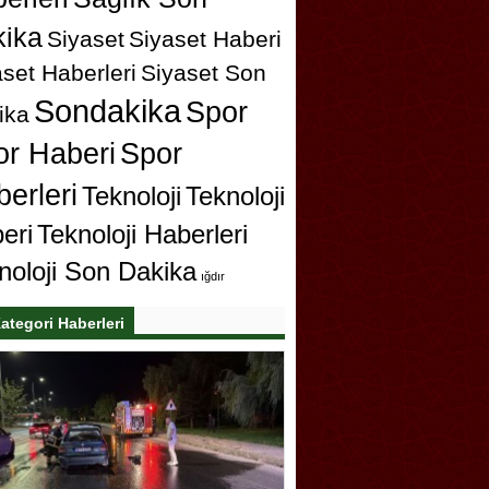
ika
Siyaset
Siyaset Haberi
set Haberleri
Siyaset Son
Sondakika
Spor
ika
or Haberi
Spor
erleri
Teknoloji
Teknoloji
eri
Teknoloji Haberleri
noloji Son Dakika
ığdır
ategori Haberleri