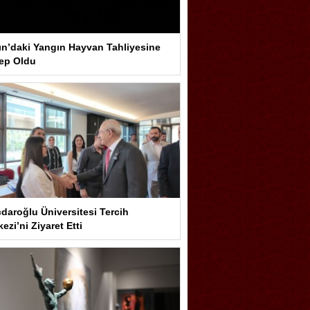
ın’daki Yangın Hayvan Tahliyesine
ep Oldu
çdaroğlu Üniversitesi Tercih
ezi’ni Ziyaret Etti