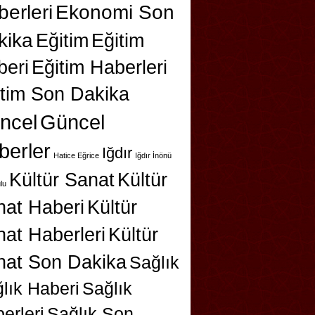
erleri
Ekonomi Son
kika
Eğitim
Eğitim
beri
Eğitim Haberleri
itim Son Dakika
ncel
Güncel
berler
Iğdır
Hatice Eğrice
Iğdır İnönü
Kültür Sanat
Kültür
lu
nat Haberi
Kültür
at Haberleri
Kültür
nat Son Dakika
Sağlık
lık Haberi
Sağlık
erleri
Sağlık Son