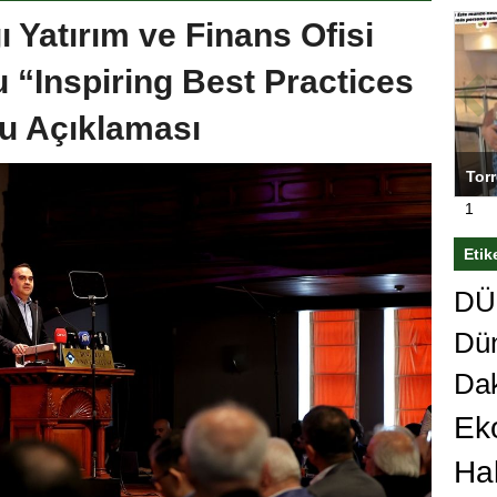
Yatırım ve Finans Ofisi
 “Inspiring Best Practices
u Açıklaması
n Mertens,
Salihli Sporcuları Kuraş’ta Gururlandırdı
Torr
stedi
çok
1
Etik
DÜn
Dü
Da
Ek
Ha