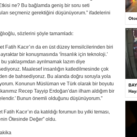
Etkisi ne? Bu bağlamda geniş bir soru seti
uları seçmeniz gerektiğini düşünüyorum.” ifadelerini
Oto
ğlıoğlu, sözlerini şöyle tamamladı:
 Fatih Kacır’ın da en üst düzey temsilcilerinden biri
aktar bir konuşmasında ‘İnsanlık için teknoloji.’
n bu yaklaşımdan ayrılmamak lazım diye
diyoruz. Maalesef insanlığın katledilmesinde çok
erden de bahsediyoruz. Bu alanda doğru soruyla yola
yorum. Konunun Müslüman ve Türk olarak bir boyutu
BAY
aşkanımız Recep Tayyip Erdoğan’dan ilham aldığım bir
Haya
icelendir.’ Bunun önemli olduğunu düşünüyorum.”
Fatih Kacır’ın da katıldığı forumun bu yılki teması,
nin Ötesinde Değer” oldu.
akika