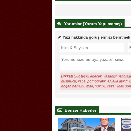
Yorumlar (Yorum Yapılmamış)
Yazı hakkında görüşlerinizi belirtmek
Dikkat!
Suç teşkil edecek, yasadışı, tehditkar
düşürücü, kaba, pornografik, ahlaka aykırı, ki
doğan her türlü mali, hukuki, cezai, idari so
Benzer Haberler