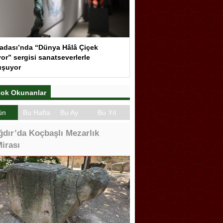
adası’nda “Dünya Hâlâ Çiçek
or” sergisi sanatseverlerle
uşuyor
ok Okunanlar
ün
Bu Hafta
Bu Ay
Bu Yıl
ğdır’da Koçbaşlı Mezarlık
irası