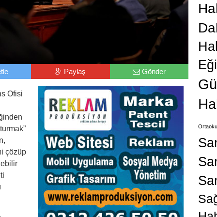
Hab
Da
Ha
Eğ
tle
Paylaş
Gönder
Gü
s Ofisi
Ha
iğinden
Ortaoku
şturmak”
Sa
n,
mi çözüp
San
bilir
ti
Sa
ı
Sağ
Hab