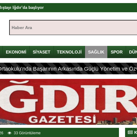
ıştayı Iğdır’da başlıyor
mü
Haber Ara:
yı
çin Davulunu Kırdı
EKONOMİ
SİYASET
TEKNOLOJİ
SAĞLIK
SPOR
DÜ
eleneksel Mirası
Ortaokulu’nda Başarının Arkasında Güçlü Yönetim ve Özv
ası: 4 Yaralı
K
26
33 Görüntüleme