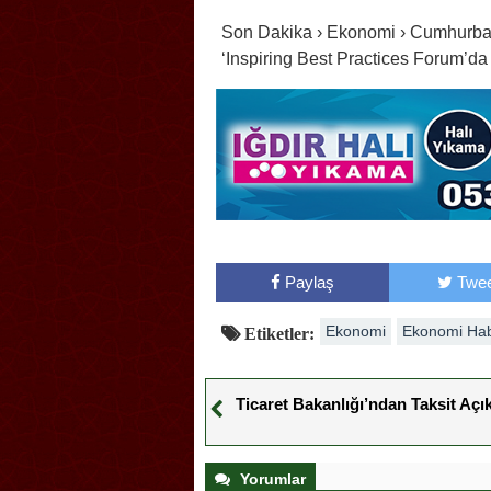
Son Dakika › Ekonomi › Cumhurbaşk
‘Inspiring Best Practices Forum’d
Paylaş
Twee
Ekonomi
Ekonomi Hab
Etiketler:
Ticaret Bakanlığı’ndan Taksit Açı
Yorumlar