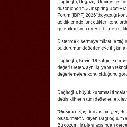
Dağlıoğlu, Boğaziçi Üniversitesi’n
düzenlenen “12. Inspiring Best Pra
Forum (IBPF) 2026″da yaptığı konuş
geldiklerinde fark ettikleri konularda
görebilmesinin önemli bir gerçeklik 
Sistemdeki sermaye miktarı arttığın
bu durumun değerlemeye ilişkin algı
Dağlıoğlu, Kovid-19 salgını sonra
değeri üreten, aynı işi yapan tekno
değerlemelere konu olduğunu gördü
Dağlıoğlu, büyük kurumsal firmala
değişikliklerin tüm değerleri etkileye
“Girişimcilik, iş dünyasının gerçek
oluşturmaktır.” diyen Dağlıoğlu, “Y
Bu çözüm, iş planı açısından gerçek