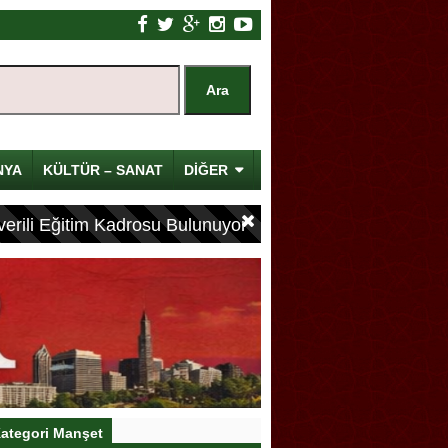
NYA
KÜLTÜR – SANAT
DİĞER
erili Eğitim Kadrosu Bulunuyor
ategori Manşet