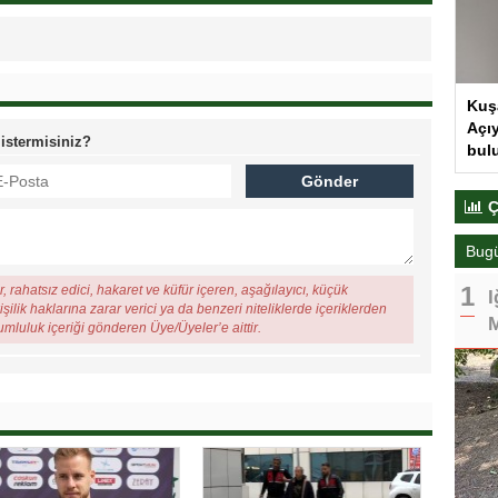
Kuş
Açıy
 istermisiniz?
bul
Ç
Bug
, rahatsız edici, hakaret ve küfür içeren, aşağılayıcı, küçük
I
şilik haklarına zarar verici ya da benzeri niteliklerde içeriklerden
M
rumluluk içeriği gönderen Üye/Üyeler’e aittir.