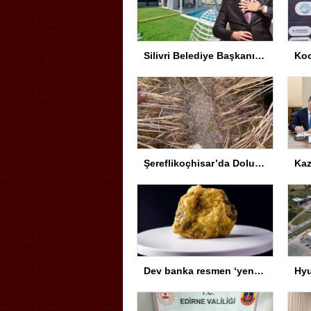
Silivri Belediye Başkanı Yolsuzluk Soruşturmasında İfade Verdi
Şereflikoçhisar’da Dolu Zararını Tespit İçin Harekete Geçildi
Dev banka resmen ‘yeni altın’ ilan etti: Uranyumda tarihi rekorlara çok az kaldı