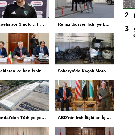
I
Kocaelispor Smolcic Transferini Durdurdu
Remzi Sanver Tahliye Edildi
I
K
Kazakistan ve İran İşbirliği Geliştiriliyor
Sakarya’da Kaçak Motor Parçası Operasyonu
Hyundai’den Türkiye’ye 715 milyon euro değerinde yatırım hamlesi
ABD’nin Irak İlişkileri İçin Kritik Görüşmeler