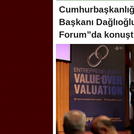
Cumhurbaşkanlığı 
Başkanı Dağlıoğlu
Forum”da konuşt
lik şakası Dünya Kupası’nı
Antrenörlüğe ”Hayır” diye
tırdı! Güney Kore’den sert karar
Galatasaray’dan bakın ne i