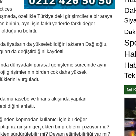
de
Dak
ctices
mada, özellikle Türkiye’deki girişimcilerle bir araya
Siya
n birinin, aynı işin farklı yerlerde farklı değer
Dak
olduğunu belirtti.
Sp
da fiyatların da yükselebildiğini aktaran Dağlıoğlu,
ları da değiştirdiğini kaydetti.
Hab
Hab
sında dünyadaki parasal genişleme sürecinde aynı
loji girişimlerinin birden çok daha yüksek
Tek
klerini vurguladı.
K
rda muhasebe ve finans akışında yapılan
bildiğini anlattı.
liğinden kopmadan kullanıcı için bir değer
aptığınız girişim gerçekten bir problemi çözüyor mu?
ten sürdürülebilir mi? Devam ettirilebilirliği var mı?