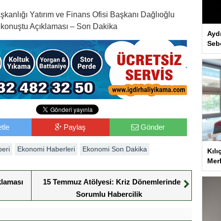
anlığı Yatırım ve Finans Ofisi Başkanı Dağlıoğlu
a konuştu Açıklaması – Son Dakika
Ayd
Seb
tle
Paylaş
Gönder
eri
Ekonomi Haberleri
Ekonomi Son Dakika
Kılı
Merk
klaması
15 Temmuz Atölyesi: Kriz Dönemlerinde
Sorumlu Habercilik