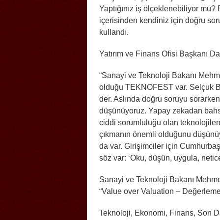
Yaptığınız iş ölçeklenebiliyor mu? 
içerisinden kendiniz için doğru sor
kullandı.
Yatırım ve Finans Ofisi Başkanı Da
“Sanayi ve Teknoloji Bakanı Mehmet
olduğu TEKNOFEST var. Selçuk Bayr
der. Aslında doğru soruyu sorarke
düşünüyoruz. Yapay zekadan bahse
ciddi sorumluluğu olan teknolojil
çıkmanın önemli olduğunu düşünü
da var. Girişimciler için Cumhurb
söz var: ‘Oku, düşün, uygula, net
Sanayi ve Teknoloji Bakanı Mehmet 
“Value over Valuation – Değerleme
Teknoloji, Ekonomi, Finans, Son D