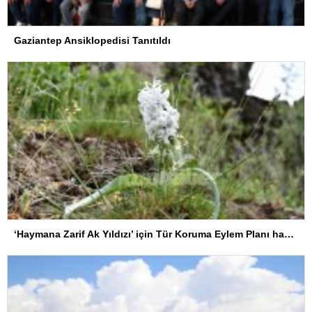
Gaziantep Ansiklopedisi Tanıtıldı
‘Haymana Zarif Ak Yıldızı’ için Tür Koruma Eylem Planı hayata geçirildi