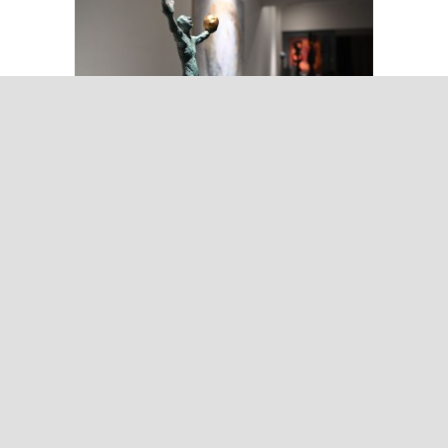
Kuşadası’nda “Dünya Hâlâ Çiçek
Açıyor” sergisi sanatseverlerle
buluşuyor
Çok Okunanlar
Bugün
Bu Hafta
Bu Ay
Bu Yıl
Iğdır’da Koçbaşlı Mezarlık
Mirası