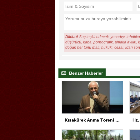
Dikkat!
Suç teşkil edecek, yasadışı, tehditkar
düşürücü, kaba, pornografik, ahlaka aykırı, ki
doğan her türlü mali, hukuki, cezai, idari so
Benzer Haberler
Kısakürek Anma Töreni Trabzon’da Yapıldı