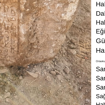
Hab
Da
Ha
Eğ
Gü
Ha
Ortaoku
Sa
San
Sa
Sağ
Hab