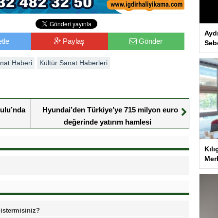
Ayd
tle
Paylaş
Gönder
Seb
anat Haberi
Kültür Sanat Haberleri
kulu’nda
Hyundai’den Türkiye’ye 715 milyon euro
değerinde yatırım hamlesi
Kılı
Merk
 istermisiniz?