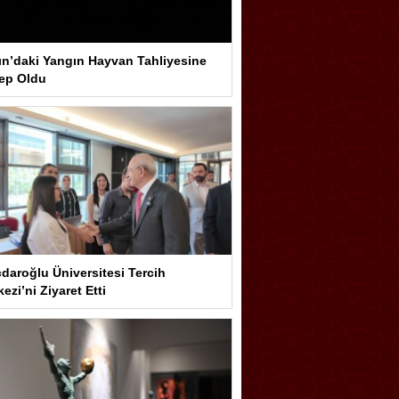
ın’daki Yangın Hayvan Tahliyesine
ep Oldu
çdaroğlu Üniversitesi Tercih
ezi’ni Ziyaret Etti