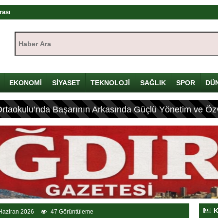
ıştayı Iğdır’da başlıyor
mü
Haber Ara:
yı
çin Davulunu Kırdı
EKONOMİ
SİYASET
TEKNOLOJİ
SAĞLIK
SPOR
DÜ
eleneksel Mirası
Ortaokulu’nda Başarının Arkasında Güçlü Yönetim ve Özv
ası: 4 Yaralı
K
Haziran 2026
47 Görüntüleme