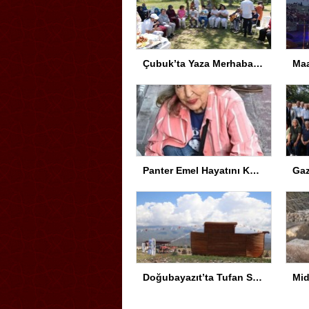
Çubuk’ta Yaza Merhaba Etkinliği
Panter Emel Hayatını Kaybetti
Doğubayazıt’ta Tufan Sempozyumu