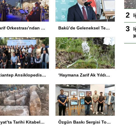
I
Maarif Orkestrası’ndan Keyifli Konser
Bakü’de Geleneksel Tezhip ve Minyatür Sergisi Açıldı
I
K
Gaziantep Ansiklopedisi Tanıtıldı
‘Haymana Zarif Ak Yıldızı’ için Tür Koruma Eylem Planı hayata geçirildi
Midyat’ta Tarihi Kitabeler Bulundu
Özgün Baskı Sergisi Toplumsal Konuları Sanatla Birleştirdi