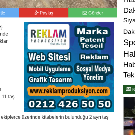
Dak
tle
Paylaş
Gönder
Siya
şı
Dak
inde
Sp
klar
Hab
Hab
Tek
K
n
 11 taş
kiplerce üzerinde kitabelerin bulunduğu 2 ayrı taş