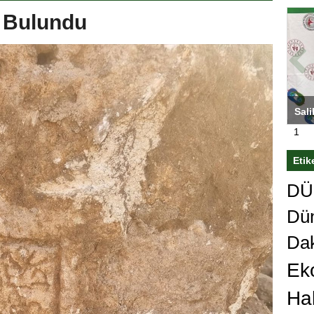
r Bulundu
ası’nı
Antrenörlüğe ”Hayır” diyen Mertens,
Sali
sert karar
Galatasaray’dan bakın ne istedi
1
Etik
DÜn
Dü
Da
Ek
Ha