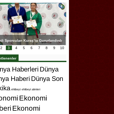
hli Sporcuları Kuraş’ta Gururlandırdı
Torreira gözyaşlarıyla ved
çok özleyeceğim
2
3
4
5
6
7
8
9
10
etlenenler
ya Haberleri
Dünya
nya Haberi
Dünya Son
kika
ehlibeyt
ehlibeyt alimleri
onomi
Ekonomi
beri
Ekonomi