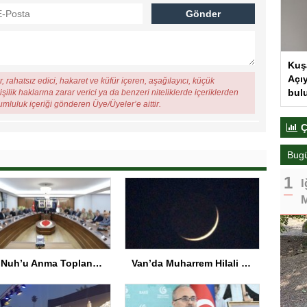
Kuş
Açıy
, rahatsız edici, hakaret ve küfür içeren, aşağılayıcı, küçük
bul
şilik haklarına zarar verici ya da benzeri niteliklerde içeriklerden
rumluluk içeriği gönderen Üye/Üyeler’e aittir.
Ç
Bug
I
M
Hz. Nuh’u Anma Toplantısı Şırnak’ta
Van’da Muharrem Hilali ve Gezegenler Gökyüzünde Buluştu