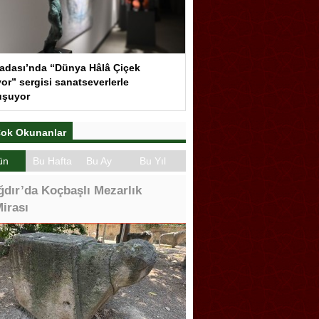
adası’nda “Dünya Hâlâ Çiçek
or” sergisi sanatseverlerle
uşuyor
ok Okunanlar
ün
Bu Hafta
Bu Ay
Bu Yıl
ğdır’da Koçbaşlı Mezarlık
irası