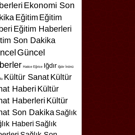
erleri
Ekonomi Son
kika
Eğitim
Eğitim
beri
Eğitim Haberleri
itim Son Dakika
ncel
Güncel
berler
Iğdır
Hatice Eğrice
Iğdır İnönü
Kültür Sanat
Kültür
lu
nat Haberi
Kültür
at Haberleri
Kültür
nat Son Dakika
Sağlık
lık Haberi
Sağlık
erleri
Sağlık Son