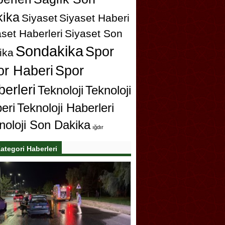
ika
Siyaset
Siyaset Haberi
set Haberleri
Siyaset Son
Sondakika
Spor
ika
or Haberi
Spor
erleri
Teknoloji
Teknoloji
eri
Teknoloji Haberleri
noloji Son Dakika
ığdır
ategori Haberleri