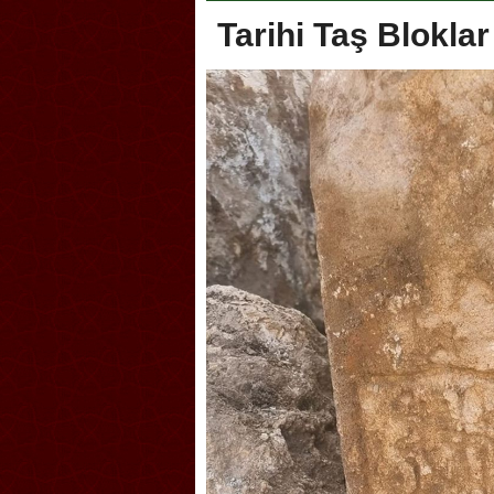
Tarihi Taş Blokla
oca, Geleneksel Türk Okçuluğu
Askerlik şakası Dünya Kup
yonası’na ev sahipliği yapıyor
karıştırdı! Güney Kore’den 