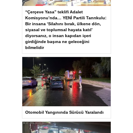
“Çerçeve Yasa” teklifi Adalet
Komisyonu’nda… YENİ Partili Tanrıkulu:
Bir insana ‘Silahını bırak, ülkene dön,
siyasal ve toplumsal hayata katıl’
diyorsanız, o insan kapıdan içeri
girdiğinde başına ne geleceğini
bilmelidir
Otomobil Yangınında Sürücü Yaralandı