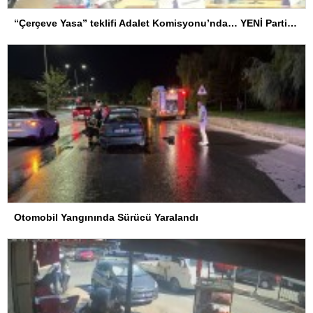
“Çerçeve Yasa” teklifi Adalet Komisyonu’nda… YENİ Partili Tanrıkulu: Bir insana ‘Silahını bırak, ülkene dön, siyasal ve toplumsal hayata katıl’ diyorsanız, o insan kapıdan içeri girdiğinde başına ne geleceğini bilmelidir
Otomobil Yangınında Sürücü Yaralandı