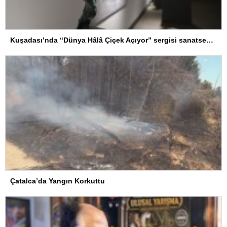
Kuşadası’nda “Dünya Hâlâ Çiçek Açıyor” sergisi sanatseverlerle buluşuyor
Çatalca’da Yangın Korkuttu