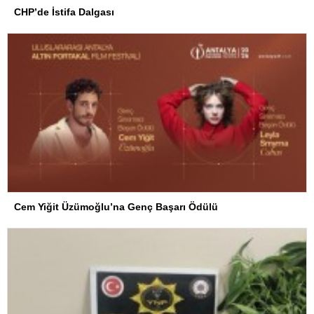
CHP’de İstifa Dalgası
Cem Yiğit Üzümoğlu’na Genç Başarı Ödülü