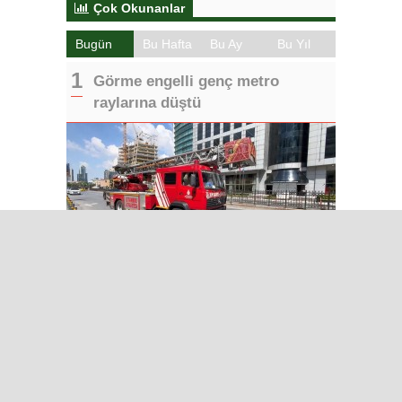
Çok Okunanlar
Bugün
Bu Hafta
Bu Ay
Bu Yıl
Görme engelli genç metro
raylarına düştü
Iğdır’da Medya Çalıştayı ve
Tuzluca Gezisi
Muğlaspor’dan Ahmet Engin
Transferi