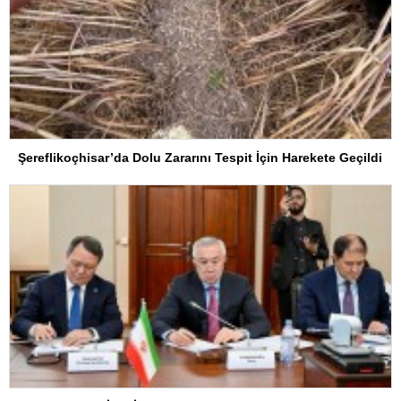
Şereflikoçhisar’da Dolu Zararını Tespit İçin Harekete Geçildi