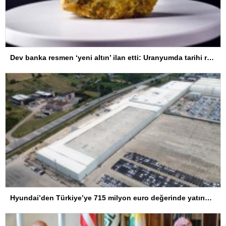
Dev banka resmen ‘yeni altın’ ilan etti: Uranyumda tarihi rekorlara çok az kaldı
Hyundai’den Türkiye’ye 715 milyon euro değerinde yatırım hamlesi