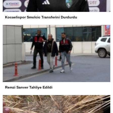
Kocaelispor Smolcic Transferini Durdurdu
Remzi Sanver Tahliye Edildi